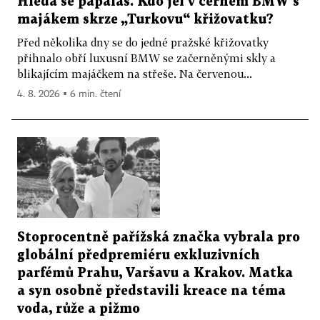
Hledá se papaláš. Kdo jel v černém BMW s
majákem skrze „Turkovu“ křižovatku?
Před několika dny se do jedné pražské křižovatky
přihnalo obří luxusní BMW se začerněnými skly a
blikajícím majáčkem na střeše. Na červenou...
4. 8. 2026 ▪ 6 min. čtení
Stoprocentně pařížská značka vybrala pro
globální předpremiéru exkluzivních
parfémů Prahu, Varšavu a Krakov. Matka
a syn osobně představili kreace na téma
voda, růže a pižmo