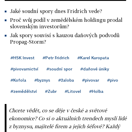
Jaké soudní spory dnes Fridrich vede?
Proč svůj podíl v zemědělském holdingu prodal
slovenským investorům?
Jak spory souvisí s kauzou daňových podvodů
Propag-Storm?
#HSK Invest
#Petr Fridrich
#Karel Kuropata
#pivovarnictví
#soudní spor
#daňové úniky
#Kofola
#byznys
#žaloba
#pivovar
#pivo
#zemědělství
#Zubr
#Litovel
#Holba
Chcete vědět, co se děje v české a světové
ekonomice? Co si o aktuálních trendech myslí lidé
z byznysu, majitelé firem a jejich šéfové? Každý