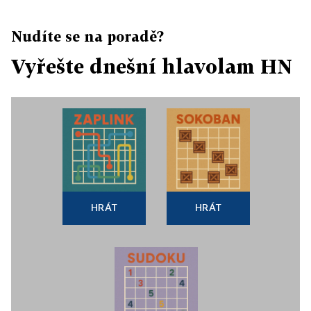
Nudíte se na poradě?
Vyřešte dnešní hlavolam HN
HRÁT
HRÁT