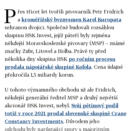
P
řes třicet let tvořili pivovarník Petr Fridrich
a
kroměřížský byznysmen Karel Kuropata
sehranou dvojici. Společně budovali rozsáhlou
skupinu HSK Invest, jejíž páteří byly zejména
někdejší Moravskoslezské pivovary (MSP) – známé
značky Zubr, Litovel a Holba. Právě ty před
několika dny skupina HSK
po ročním procesu
prodala nápojářské skupině Kofola
. Cena údajně
překročila 1,5 miliardy korun.
U tohoto významného obchodu už ale Fridrich,
někdejší generální ředitel MSP a druhý největší
akcionář HSK Invest, nebyl.
Svůj pětinový podíl
totiž v roce 2021 prodal slovenské skupině Crane
Constancy Investments
. Důvodem jeho
odchodu byly narůstající spory s majoritním