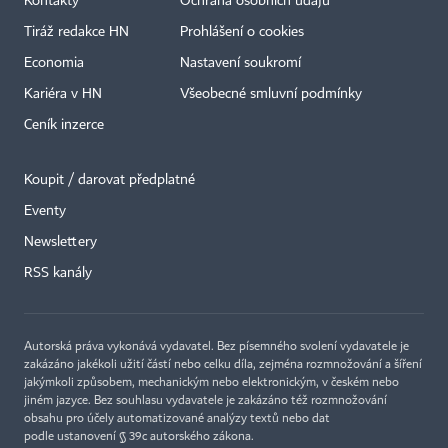
Kontakty
Ochrana osobních údajů
Tiráž redakce HN
Prohlášení o cookies
Economia
Nastavení soukromí
Kariéra v HN
Všeobecné smluvní podmínky
Ceník inzerce
Koupit / darovat předplatné
Eventy
×
Newslettery
RSS kanály
Autorská práva vykonává vydavatel. Bez písemného svolení vydavatele je
zakázáno jakékoli užití částí nebo celku díla, zejména rozmnožování a šíření
jakýmkoli způsobem, mechanickým nebo elektronickým, v českém nebo
jiném jazyce. Bez souhlasu vydavatele je zakázáno též rozmnožování
obsahu pro účely automatizované analýzy textů nebo dat
podle ustanovení § 39c autorského zákona.