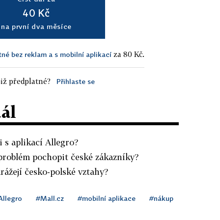
40 Kč
na první dva měsíce
za 80 Kč.
tné bez reklam a s mobilní aplikací
iž předplatné?
Přihlaste se
dál
i s aplikací Allegro?
 problém pochopit české zákazníky?
drážejí česko-polské vztahy?
Allegro
#Mall.cz
#mobilní aplikace
#nákup