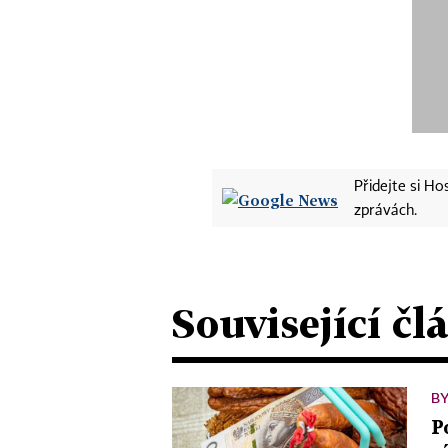
Přidejte si H
zprávách.
Související čl
B
P