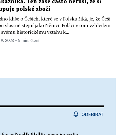
ákazníka. Ten zase často netuší, že si
upuje polské zboží
dno klišé o Češích, které se v Polsku říká, je, že Češi
ou vlastně stejní jako Němci. Poláci v tom vzhledem
 svému historickému vztahu k...
 9. 2023 ▪ 5 min. čtení
ODEBÍRAT