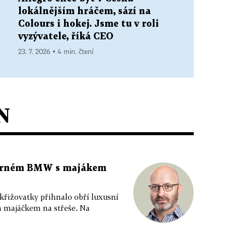
lokálnějším hráčem, sází na
Colours i hokej. Jsme tu v roli
vyzývatele, říká CEO
23. 7. 2026 ▪ 4 min. čtení
N
 černém BMW s majákem
 křižovatky přihnalo obří luxusní
m majáčkem na střeše. Na