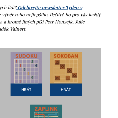
ých lidí?
Odebírejte newsletter Týden v
e výběr toho nejlepšího. Pečlivě ho pro vás každý
a a kromě jiných píší Petr Honzejk, Julie
uděk Vainert.
HRÁT
HRÁT