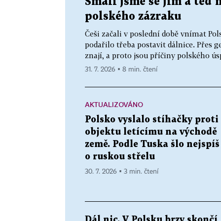
Smáli jsme se jim a teď 
polského zázraku
Češi začali v poslední době vnímat Po
podařilo třeba postavit dálnice. Přes 
znají, a proto jsou příčiny polského ú
31. 7. 2026 ▪ 8 min. čtení
AKTUALIZOVÁNO
Polsko vyslalo stíhačky proti
objektu letícímu na východě
země. Podle Tuska šlo nejspíš
o ruskou střelu
30. 7. 2026 ▪ 3 min. čtení
Dál nic. V Polsku brzy skončí