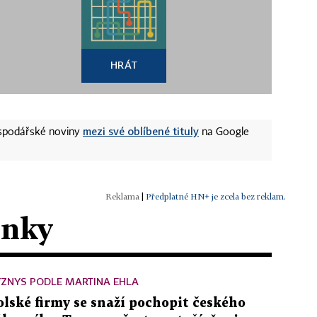
HRÁT
mezi své oblíbené tituly
ospodářské noviny
na Google
|
Předplatné HN+ je zcela bez reklam.
ánky
YZNYS PODLE MARTINA EHLA
olské firmy se snaží pochopit českého