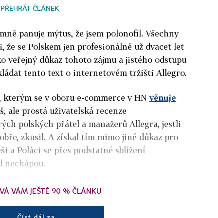
PŘEHRÁT ČLÁNEK
 mně panuje mýtus, že jsem polonofil. Všechny
i, že se Polskem jen profesionálně už dvacet let
o veřejný důkaz tohoto zájmu a jistého odstupu
ládat tento text o internetovém tržišti Allegro.
a, kterým se v oboru e-commerce v HN
věnuje
 ale prostá uživatelská recenze
ch polských přátel a manažerů Allegra, jestli
Dobře, zkusil. A získal tím mimo jiné důkaz pro
i a Poláci se přes podstatné sblížení
ád nechápou.
VÁ VÁM JEŠTĚ 90 % ČLÁNKU
Číst dál za