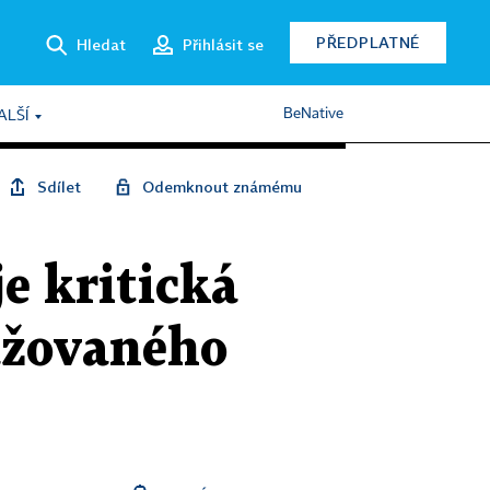
PŘEDPLATNÉ
Hledat
Přihlásit se
BeNative
ALŠÍ
Sdílet
Odemknout známému
e kritická
ažovaného