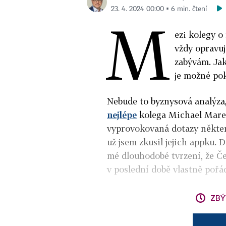
23. 4. 2024 00:00 ▪ 6 min. čtení
M
ezi kolegy o
vždy opravuj
zabývám. Jak
je možné pok
Nebude to byznysová analýz
nejlépe
kolega Michael Mareš,
vyprovokovaná dotazy některý
už jsem zkusil jejich appku. 
mé dlouhodobé tvrzení, že Češ
v poslední době vlastně poř
ZBÝ