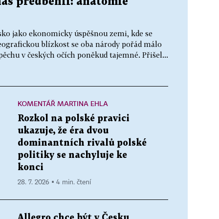
nás předběhli: anatomie
lsko jako ekonomicky úspěšnou zemi, kde se
geografickou blízkost se oba národy pořád málo
spěchu v českých očích poněkud tajemné. Přišel...
KOMENTÁŘ MARTINA EHLA
Rozkol na polské pravici
ukazuje, že éra dvou
dominantních rivalů polské
politiky se nachyluje ke
konci
28. 7. 2026 ▪ 4 min. čtení
Allegro chce být v Česku