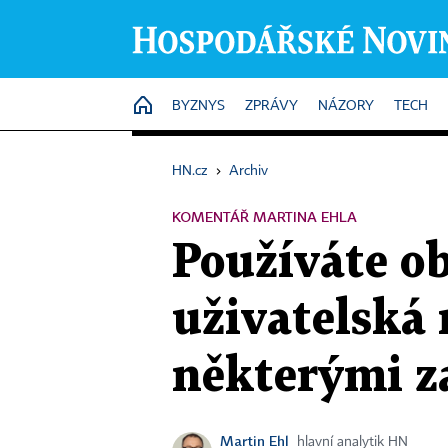
HOME
BYZNYS
ZPRÁVY
NÁZORY
TECH
HN.cz
›
Archiv
KOMENTÁŘ MARTINA EHLA
Používáte ob
uživatelská
některými za
Martin Ehl
hlavní analytik HN