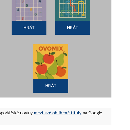
HRÁT
HRÁT
HRÁT
mezi své oblíbené tituly
ospodářské noviny
na Google