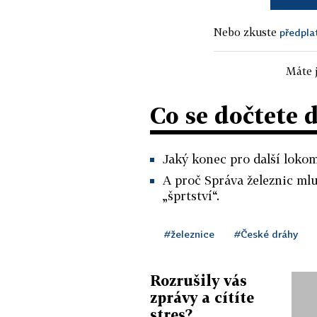
Nebo zkuste
předpla
Máte j
Co se dočtete 
Jaký konec pro další lokom
A proč Správa železnic ml
„šprtství“.
#železnice
#České dráhy
Rozrušily vás
zprávy a cítíte
stres?