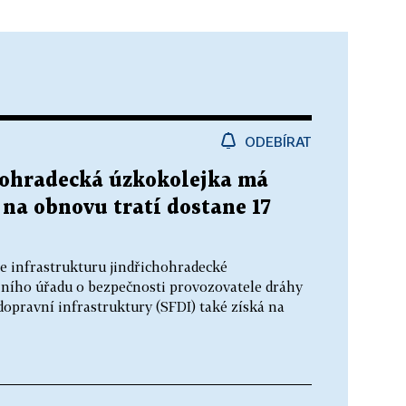
ODEBÍRAT
chohradecká úzkokolejka má
 na obnovu tratí dostane 17
je infrastrukturu jindřichohradecké
žního úřadu o bezpečnosti provozovatele dráhy
 dopravní infrastruktury (SFDI) také získá na