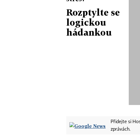
Rozptylte se
logickou
hádankou
Přidejte si H
zprávách.