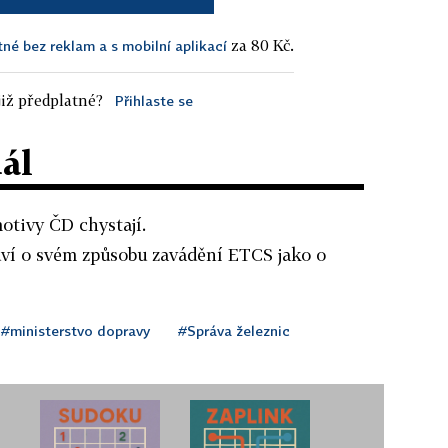
za 80 Kč.
tné bez reklam a s mobilní aplikací
iž předplatné?
Přihlaste se
dál
otivy ČD chystají.
uví o svém způsobu zavádění ETCS jako o
#ministerstvo dopravy
#Správa železnic