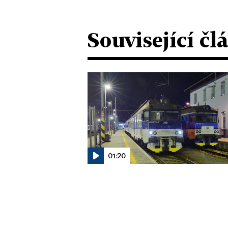
Související čl
01:20