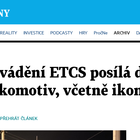
ARCHIV
REALITY
INVESTICE
PODCASTY
HRY
PročNe
D
avádění ETCS posílá 
okomotiv, včetně ikon
PŘEHRÁT ČLÁNEK