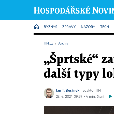
HOME
BYZNYS
ZPRÁVY
NÁZORY
TECH
HN.cz
›
Archiv
„Šprtské“ z
další typy l
Jan T. Beránek
redaktor HN
23. 4. 2024 09:59 ▪ 4 min. čtení