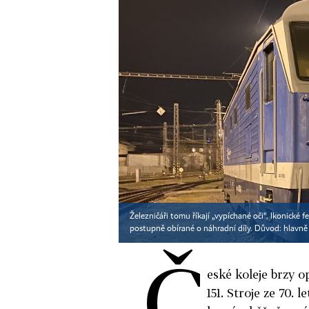
Železničáři tomu říkají „vypíchané oči“. Ikonické
postupně obírané o náhradní díly. Důvod: hlavn
Č
es
ké koleje brzy o
151. Stroje ze 70.