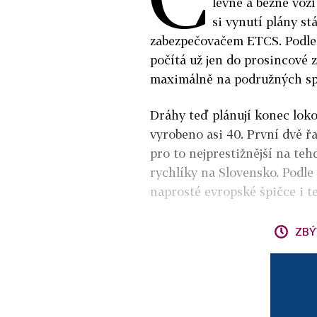
levné a běžně vozí
si vynutí plány s
zabezpečovačem ETCS. Podle 
počítá už jen do prosincové z
maximálně na podružných sp
Dráhy teď plánují konec lok
vyrobeno asi 40. První dvě řa
pro to nejprestižnější na teh
rychlíky na Slovensko. Podle
naprosté evropské špičce i t
ZBÝ