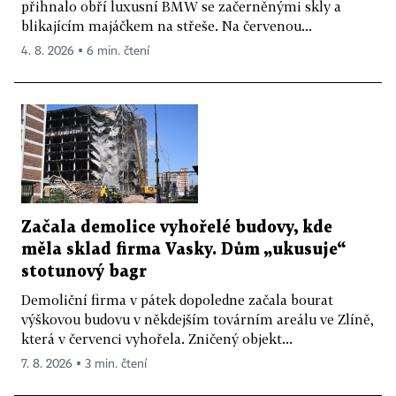
přihnalo obří luxusní BMW se začerněnými skly a
blikajícím majáčkem na střeše. Na červenou...
4. 8. 2026 ▪ 6 min. čtení
Začala demolice vyhořelé budovy, kde
měla sklad firma Vasky. Dům „ukusuje“
stotunový bagr
Demoliční firma v pátek dopoledne začala bourat
výškovou budovu v někdejším továrním areálu ve Zlíně,
která v červenci vyhořela. Zničený objekt...
7. 8. 2026 ▪ 3 min. čtení