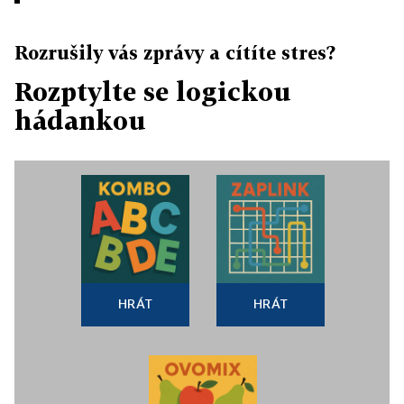
Rozrušily vás zprávy a cítíte stres?
Rozptylte se logickou
hádankou
HRÁT
HRÁT