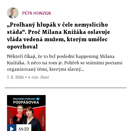
PETR HONZEJK
„Prolhaný hlupák v čele nemyslícího
stáda“. Proč Milana Knížáka oslavuje
vláda vedená mužem, kterým umělec
opovrhoval
Někteří říkají, že to byl poslední happening Milana
Knížáka. A něco na tom je. Pohřeb se státními poctami
organizovaný těmi, kterými slavný...
7. 8. 2026 ▪ 4 min. čtení
55:23