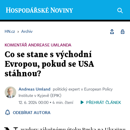
HN.cz
›
Archiv
KOMENTÁŘ ANDREASE UMLANDA
Co se stane s východní
Evropou, pokud se USA
stáhnou?
Andreas Umland
politický expert v European Policy
Institute v Kyjevě (EPIK)
PŘEHRÁT ČLÁNEK
12. 6. 2024 00:00 ▪ 4 min. čtení
ODEBÍRAT AUTORA
avzdory zákeřnému útoku Ruska na Ukrajinu