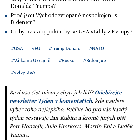
Donalda Trumpa?
Proč jsou Východoevropané nespokojeni s
Bidenem?
Co by nastalo, pokud by se USA stáhly z Evropy?
#USA
#EU
#Trump Donald
#NATO
#Válka na Ukrajině
#Rusko
#Biden Joe
#volby USA
Baví vás číst názory chytrých lidí?
Odebírejte
newsletter Týden v komentářích
, kde najdete
výběr toho nejlepšího. Pečlivě ho pro vás každý
týden sestavuje Jan Kubita a kromě jiných píší
Petr Honzejk, Julie Hrstková, Martin Ehl a Luděk
Vainert.