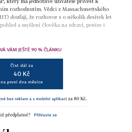
á“, který má jednotlivé uživatele přivést k
tním rozhodnutím. Vědci z Massachusettského
T) doufají, že rozhovor s o několik desítek let
pohled a myšlení člověka na zdraví, peníze i
VÁ VÁM JEŠTĚ 90 % ČLÁNKU
Číst dál za
40 Kč
na první dva měsíce
za 80 Kč.
tné bez reklam a s mobilní aplikací
iž předplatné?
Přihlaste se