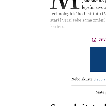
„budoucího j
lepším živo
technologického institutu (MI
starší verzí sebe sama změní 
kariéru.
ZBÝ
Nebo zkuste
předpla
Máte j