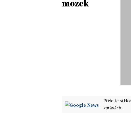
mozek
Přidejte si H
zprávách.