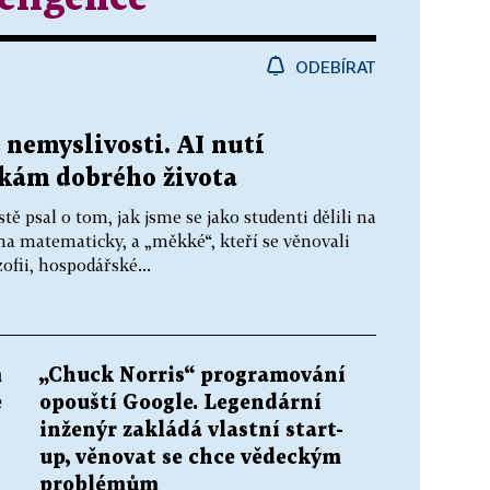
ODEBÍRAT
nemyslivosti. AI nutí
zkám dobrého života
ě psal o tom, jak jsme se jako studenti dělili na
na matematicky, a „měkké“, kteří se věnovali
ofii, hospodářské...
m
„Chuck Norris“ programování
e
opouští Google. Legendární
inženýr zakládá vlastní start-
up, věnovat se chce vědeckým
problémům