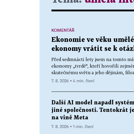
KOMENTÁŘ
Ekonomie ve věku umělé 
ekonomy vrátit se k otá
Před sedmnácti lety jsem na tomto míst
ekonomy „tvrdé“, kteří hovořili zejmé
skutečnému světu a jeho dějinám, filoz
7. 8. 2026 ▪ 4 min. čtení
Další AI model napadl systé
jiné společnosti. Tentokrát j
na vině Meta
7. 8. 2026 ▪ 1 min. čtení