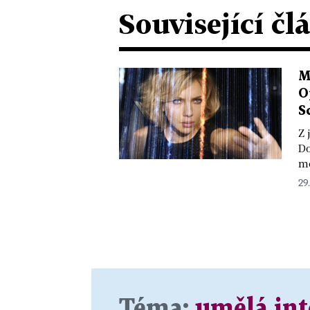
Související čl
M
O
S
Z 
Do
mo
29
Téma:
umělá int