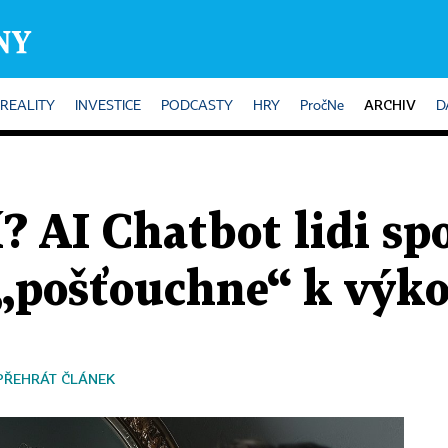
ARCHIV
REALITY
INVESTICE
PODCASTY
HRY
PročNe
D
? AI Chatbot lidi spoj
 „pošťouchne“ k výk
PŘEHRÁT ČLÁNEK