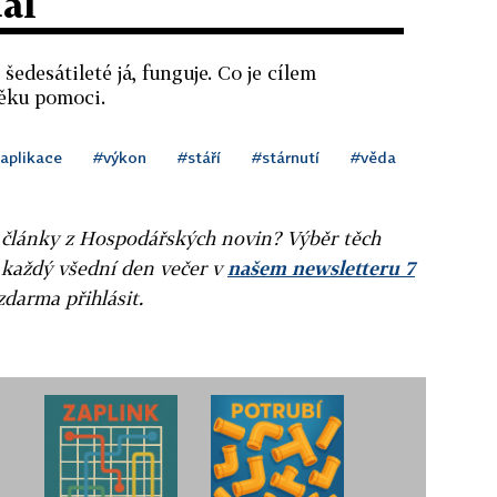
dál
šedesátileté já, funguje. Co je cílem
ěku pomoci.
aplikace
#výkon
#stáří
#stárnutí
#věda
ní články z Hospodářských novin? Výběr těch
 každý všední den večer v
našem newsletteru 7
zdarma přihlásit.