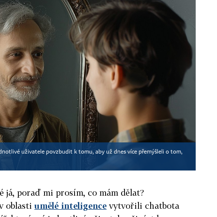
notlivé uživatele povzbudit k tomu, aby už dnes více přemýšleli o tom,
té já, poraď mi prosím, co mám dělat?
v oblasti
umělé inteligence
vytvořili chatbota