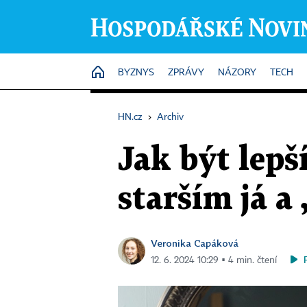
HOME
BYZNYS
ZPRÁVY
NÁZORY
TECH
HN.cz
›
Archiv
Jak být lepší
starším já a
Veronika Capáková
12. 6. 2024 10:29 ▪ 4 min. čtení