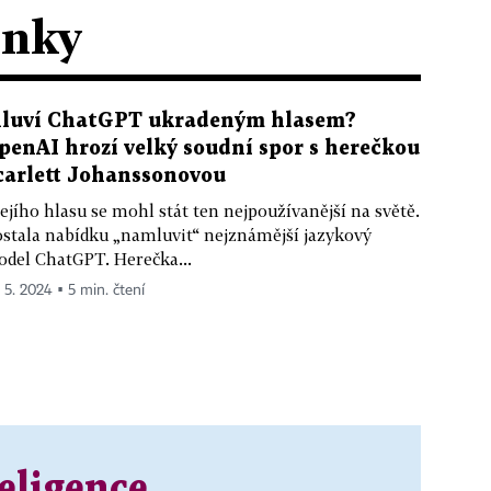
ánky
luví ChatGPT ukradeným hlasem?
penAI hrozí velký soudní spor s herečkou
carlett Johanssonovou
jejího hlasu se mohl stát ten nejpoužívanější na světě.
stala nabídku „namluvit“ nejznámější jazykový
del ChatGPT. Herečka...
. 5. 2024 ▪ 5 min. čtení
eligence