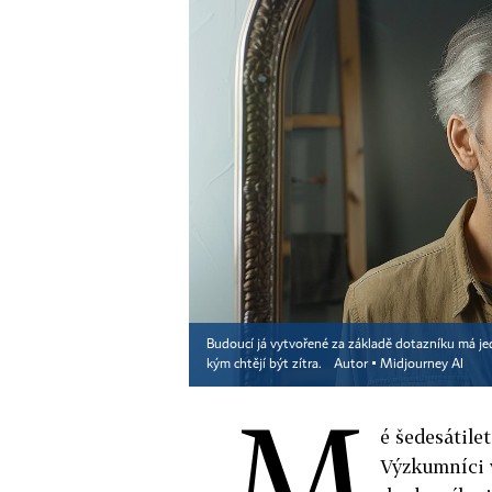
Budoucí já vytvořené za základě dotazníku má jed
kým chtějí být zítra.
Autor ▪
Midjourney AI
M
é šedesátile
Výzkumníci 