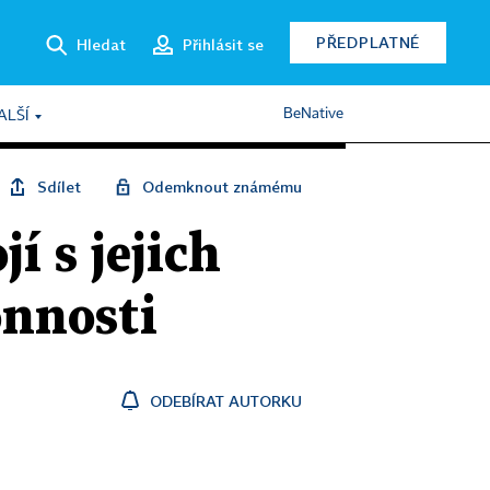
PŘEDPLATNÉ
Hledat
Přihlásit se
BeNative
ALŠÍ
Sdílet
Odemknout známému
í s jejich
onnosti
ODEBÍRAT AUTORKU