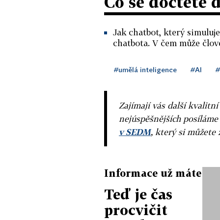
Co se dočtete 
Jak chatbot, který simuluje 
chatbota. V čem může člov
#umělá inteligence
#AI
#
Zajímají vás další kvalit
nejúspěšnějších posíláme
v SEDM
, který si můžete 
Informace už máte
Teď je čas
procvičit