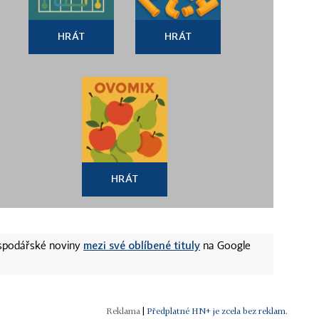
HRÁT
HRÁT
HRÁT
mezi své oblíbené tituly
ospodářské noviny
na Google
|
Předplatné HN+ je zcela bez reklam.