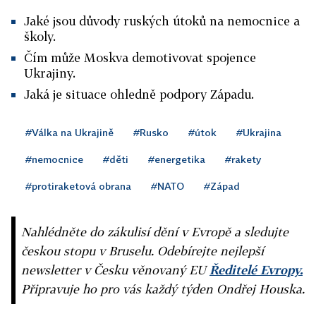
Jaké jsou důvody ruských útoků na nemocnice a
školy.
Čím může Moskva demotivovat spojence
Ukrajiny.
Jaká je situace ohledně podpory Západu.
#Válka na Ukrajině
#Rusko
#útok
#Ukrajina
#nemocnice
#děti
#energetika
#rakety
#protiraketová obrana
#NATO
#Západ
Nahlédněte do zákulisí dění v Evropě a sledujte
českou stopu v Bruselu. Odebírejte nejlepší
newsletter v Česku věnovaný EU
Ředitelé Evropy.
Připravuje ho pro vás každý týden Ondřej Houska.