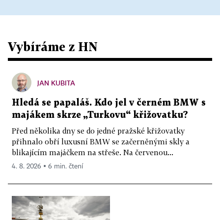
Vybíráme z HN
JAN KUBITA
Hledá se papaláš. Kdo jel v černém BMW s
majákem skrze „Turkovu“ křižovatku?
Před několika dny se do jedné pražské křižovatky
přihnalo obří luxusní BMW se začerněnými skly a
blikajícím majáčkem na střeše. Na červenou...
4. 8. 2026 ▪ 6 min. čtení