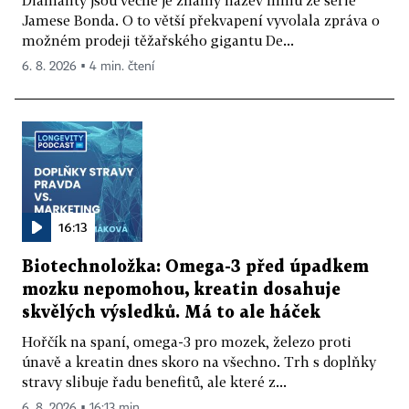
Diamanty jsou věčné je známý název filmu ze série
Jamese Bonda. O to větší překvapení vyvolala zpráva o
možném prodeji těžařského gigantu De...
6. 8. 2026 ▪ 4 min. čtení
16:13
Biotechnoložka: Omega-3 před úpadkem
mozku nepomohou, kreatin dosahuje
skvělých výsledků. Má to ale háček
Hořčík na spaní, omega-3 pro mozek, železo proti
únavě a kreatin dnes skoro na všechno. Trh s doplňky
stravy slibuje řadu benefitů, ale které z...
6. 8. 2026 ▪ 16:13 min.