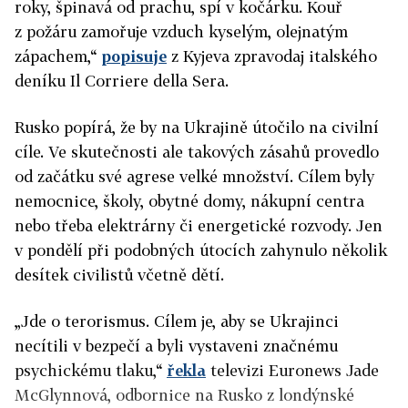
roky, špinavá od prachu, spí v kočárku. Kouř
z požáru zamořuje vzduch kyselým, olejnatým
zápachem,“
popisuje
z Kyjeva zpravodaj italského
deníku Il Corriere della Sera.
Rusko popírá, že by na Ukrajině útočilo na civilní
cíle. Ve skutečnosti ale takových zásahů provedlo
od začátku své agrese velké množství. Cílem byly
nemocnice, školy, obytné domy, nákupní centra
nebo třeba elektrárny či energetické rozvody. Jen
v pondělí při podobných útocích zahynulo několik
desítek civilistů včetně dětí.
„Jde o terorismus. Cílem je, aby se Ukrajinci
necítili v bezpečí a byli vystaveni značnému
psychickému tlaku,“
řekla
televizi Euronews Jade
McGlynnová, odbornice na Rusko z londýnské