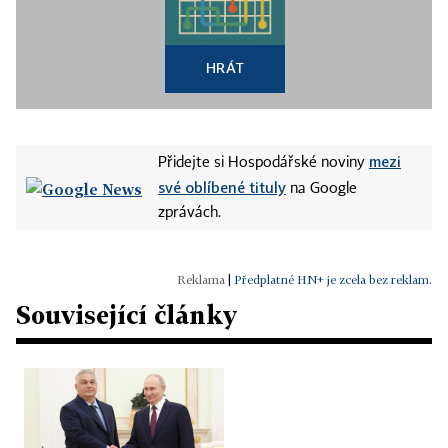
HRÁT
mezi
Přidejte si Hospodářské noviny
své oblíbené tituly
na Google
zprávách.
|
Předplatné HN+ je zcela bez reklam.
Související články