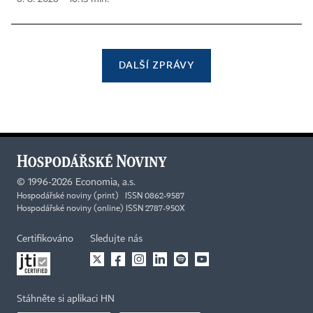
DALŠÍ ZPRÁVY
©
1996-2026
Economia, a.s.
Hospodářské noviny (print) ISSN 0862-9587
Hospodářské noviny (online) ISSN 2787-950X
Certifikováno
Sledujte nás
Stáhněte si aplikaci HN