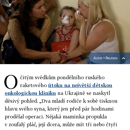
Autor ▪
Reuters
O
čitým svědkům pondělního ruského
raketového
útoku na největší dětskou
onkologickou kliniku
na Ukrajině se naskytl
děsivý pohled. „Dva mladí rodiče k sobě tisknou
hlavu svého syna, který jen před pár hodinami
prodělal operaci. Nějaká maminka propukla
v zoufalý pláč, její dcera, může mít tři nebo čtyři