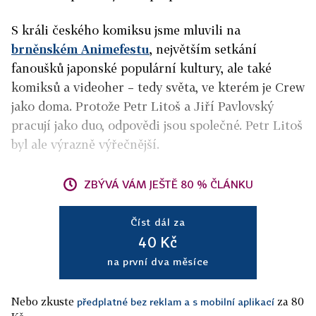
S králi českého komiksu jsme mluvili na
brněnském Animefestu
, největším setkání
fanoušků japonské populární kultury, ale také
komiksů a videoher – tedy světa, ve kterém je Crew
jako doma. Protože Petr Litoš a Jiří Pavlovský
pracují jako duo, odpovědi jsou společné. Petr Litoš
byl ale výrazně výřečnější.
ZBÝVÁ VÁM JEŠTĚ 80 % ČLÁNKU
Číst dál za
40 Kč
na první dva měsíce
Nebo zkuste
za 80
předplatné bez reklam a s mobilní aplikací