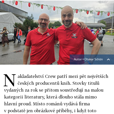
Autor ▪
Otakar Schön
N
akladatelství Crew patří mezi pět největších
českých producentů knih. Stovky titulů
vydaných za rok se přitom soustřeďují na malou
kategorii literatury, která dlouho stála mimo
hlavní proud. Místo románů vydává firma
v podstatě jen obrázkové příběhy, i když toto