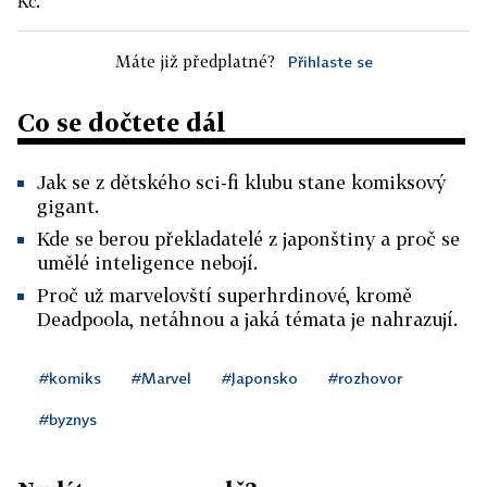
Kč.
Máte již předplatné?
Přihlaste se
Co se dočtete dál
Jak se z dětského sci-fi klubu stane komiksový
gigant.
Kde se berou překladatelé z japonštiny a proč se
umělé inteligence nebojí.
Proč už marvelovští superhrdinové, kromě
Deadpoola, netáhnou a jaká témata je nahrazují.
#komiks
#Marvel
#Japonsko
#rozhovor
#byznys