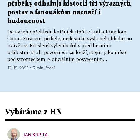
příběhy odhalují historii tří výrazných
postav a fanouškům naznačí i
budoucnost
Do našeho přehledu knižních tipů se kniha Kingdom
Come: Ztracené příběhy nedostala, vyšla několik dní po
uzávěrce. Kreslený výlet do doby před herními
událostmi si ale pozornost zaslouží, stejně jako místo
pod stromečkem. S oficiálním posvěcením...
13. 12. 2025 ▪ 5 min. čtení
Vybíráme z HN
JAN KUBITA