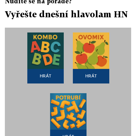
Nudíte se na poradě?
Vyřešte dnešní hlavolam HN
HRÁT
HRÁT