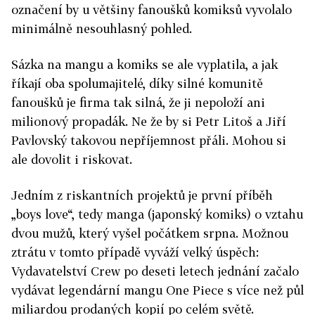
označení by u většiny fanoušků komiksů vyvolalo
minimálně nesouhlasný pohled.
Sázka na mangu a komiks se ale vyplatila, a jak
říkají oba spolumajitelé, díky silné komunitě
fanoušků je firma tak silná, že ji nepoloží ani
milionový propadák. Ne že by si Petr Litoš a Jiří
Pavlovský takovou nepříjemnost přáli. Mohou si
ale dovolit i riskovat.
Jedním z riskantních projektů je první příběh
„boys love“, tedy manga (japonský komiks) o vztahu
dvou mužů, který vyšel počátkem srpna. Možnou
ztrátu v tomto případě vyváží velký úspěch:
Vydavatelství Crew po deseti letech jednání začalo
vydávat legendární mangu One Piece s více než půl
miliardou prodaných kopií po celém světě.