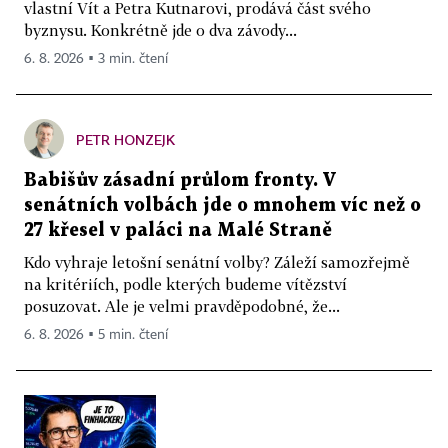
vlastní Vít a Petra Kutnarovi, prodává část svého
byznysu. Konkrétně jde o dva závody...
6. 8. 2026 ▪ 3 min. čtení
PETR HONZEJK
Babišův zásadní průlom fronty. V
senátních volbách jde o mnohem víc než o
27 křesel v paláci na Malé Straně
Kdo vyhraje letošní senátní volby? Záleží samozřejmě
na kritériích, podle kterých budeme vítězství
posuzovat. Ale je velmi pravděpodobné, že...
6. 8. 2026 ▪ 5 min. čtení