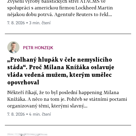
Zvýšení výroby balistických střel ATACMS ve
spolupráci s americkou firmou Lockheed Martin
nějakou dobu potrvá. Agentuře Reuters to řekl...
7. 8. 2026 ▪ 3 min. čtení
PETR HONZEJK
„Prolhaný hlupák v čele nemyslícího
stáda“. Proč Milana Knížáka oslavuje
vláda vedená mužem, kterým umělec
opovrhoval
Někteří říkají, že to byl poslední happening Milana
Knížáka. A něco na tom je. Pohřeb se státními poctami
organizovaný těmi, kterými slavný...
7. 8. 2026 ▪ 4 min. čtení