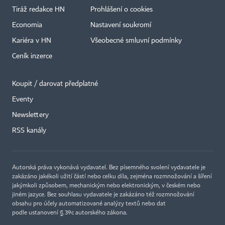
Tiráž redakce HN
Prohlášení o cookies
Economia
Nastavení soukromí
Kariéra v HN
Všeobecné smluvní podmínky
Ceník inzerce
Koupit / darovat předplatné
Eventy
Newslettery
×
RSS kanály
Autorská práva vykonává vydavatel. Bez písemného svolení vydavatele je
zakázáno jakékoli užití částí nebo celku díla, zejména rozmnožování a šíření
jakýmkoli způsobem, mechanickým nebo elektronickým, v českém nebo
jiném jazyce. Bez souhlasu vydavatele je zakázáno též rozmnožování
obsahu pro účely automatizované analýzy textů nebo dat
podle ustanovení § 39c autorského zákona.