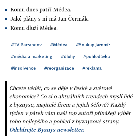
Komu dnes patří Médea.
Jaké plány s ní má Jan Čermák.
Komu dluží Médea.
#TV Barrandov
#Médea
#Soukup Jaromír
#média a marketing
#dluhy
#pohledávka
#insolvence
#reorganizace
#reklama
Chcete vědět, co se děje v české a světové
ekonomice? Co si o aktuálních trendech myslí lidé
z byznysu, majitelé firem a jejich šéfové? Každý
týden v pátek vám naši top autoři přinášejí výběr
toho nejlepšího a pohled z byznysové strany.
Odebírejte Byznys newsletter.