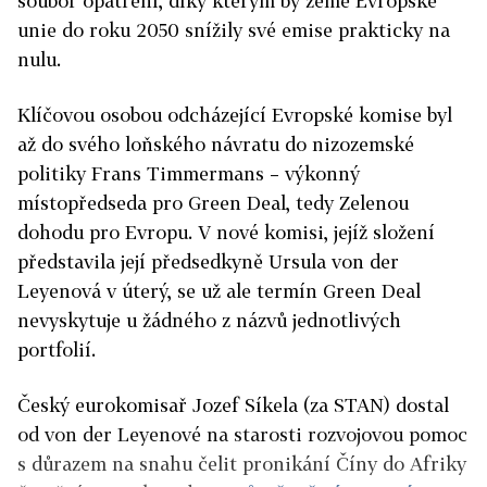
soubor opatření, díky kterým by země Evropské
unie do roku 2050 snížily své emise prakticky na
nulu.
Klíčovou osobou odcházející Evropské komise byl
až do svého loňského návratu do nizozemské
politiky Frans Timmermans – výkonný
místopředseda pro Green Deal, tedy Zelenou
dohodu pro Evropu. V nové komisi, jejíž složení
představila její předsedkyně Ursula von der
Leyenová v úterý, se už ale termín Green Deal
nevyskytuje u žádného z názvů jednotlivých
portfolií.
Český eurokomisař Jozef Síkela (za STAN) dostal
od von der Leyenové na starosti rozvojovou pomoc
s důrazem na snahu čelit pronikání Číny do Afriky