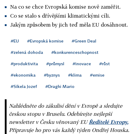
Na co se chce Evropská komise nově zaměřit.
Co se stalo s dřívějšími klimatickými cíli.
Jakým způsobem by jich teď měla EU dosáhnout.
#EU
#Evropská komise
#Green Deal
#zelená dohoda
#konkurenceschopnost
#produktivita
#průmysl
#inovace
#růst
#ekonomika
#byznys
#klima
#emise
#Síkela Jozef
#Draghi Mario
Nahlédněte do zákulisí dění v Evropě a sledujte
českou stopu v Bruselu. Odebírejte nejlepší
newsletter v Česku věnovaný EU
Ředitelé Evropy.
Připravuje ho pro vás každý týden Ondřej Houska.