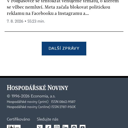
V Podpásovce se tentokrát věnujeme tématu, o kterém
se vůbec nemluví. Meta začala blokovat politickou
reklamu na Facebooku a Instagramu a...
7. 8. 2026 ▪ 55:23 min.
DALŠÍ ZPRÁVY
©
1996-2026
Economia, a.s.
Hospodářské noviny (print) ISSN 0862-9587
Hospodářské noviny (online) ISSN 2787-950X
Certifikováno
Sledujte nás