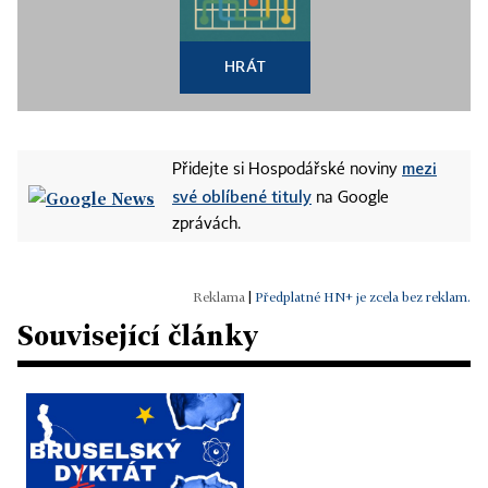
HRÁT
mezi
Přidejte si Hospodářské noviny
své oblíbené tituly
na Google
zprávách.
|
Předplatné HN+ je zcela bez reklam.
Související články