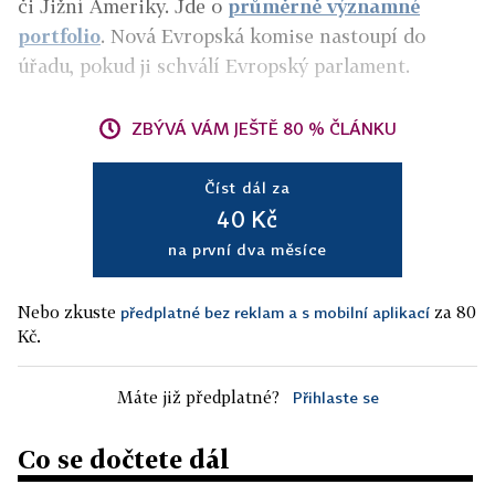
či Jižní Ameriky. Jde o
průměrně významné
portfolio
. Nová Evropská komise nastoupí do
úřadu, pokud ji schválí Evropský parlament.
ZBÝVÁ VÁM JEŠTĚ 80 % ČLÁNKU
Číst dál za
40 Kč
na první dva měsíce
Nebo zkuste
za 80
předplatné bez reklam a s mobilní aplikací
Kč.
Máte již předplatné?
Přihlaste se
Co se dočtete dál