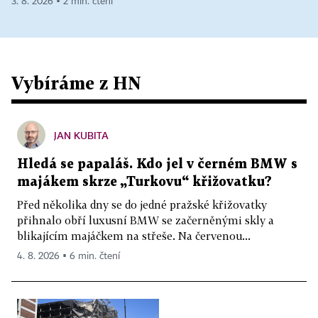
3. 8. 2026 ▪ 2 min. čtení
Vybíráme z HN
JAN KUBITA
Hledá se papaláš. Kdo jel v černém BMW s
majákem skrze „Turkovu“ křižovatku?
Před několika dny se do jedné pražské křižovatky
přihnalo obří luxusní BMW se začerněnými skly a
blikajícím majáčkem na střeše. Na červenou...
4. 8. 2026 ▪ 6 min. čtení