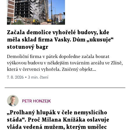
Začala demolice vyhořelé budovy, kde
měla sklad firma Vasky. Dům „ukusuje“
stotunový bagr
Demoliční firma v pátek dopoledne začala bourat
výškovou budovu v někdejším továrním areálu ve Zlíně,
která v červenci vyhořela. Zničený objekt...
7. 8. 2026 ▪ 3 min. čtení
PETR HONZEJK
„Prolhaný hlupák v čele nemyslícího
stáda“. Proč Milana Knížáka oslavuje
vláda vedená mužem, kterým umělec