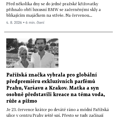
Před několika dny se do jedné pražské křižovatky
přihnalo obří luxusní BMW se začerněnými skly a
blikajícím majáčkem na střeše. Na červenou...
4. 8. 2026 ▪ 6 min. čtení
Pařížská značka vybrala pro globální
předpremiéru exkluzivních parfémů
Prahu, Varšavu a Krakov. Matka a syn
osobně představili kreace na téma voda,
růže a pižmo
Je 23. července krátce po deváté ráno a módní Pařížská
ulice v centru Prahy ještě spí. Přesto se tudy začínají