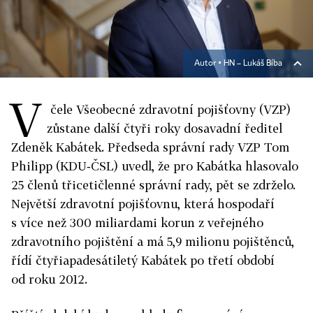
Autor ▪
HN – Lukáš Bíba
V
čele Všeobecné zdravotní pojišťovny (VZP)
zůstane další čtyři roky dosavadní ředitel
Zdeněk Kabátek. Předseda správní rady VZP Tom
Philipp (KDU‑ČSL) uvedl, že pro Kabátka hlasovalo
25 členů třicetičlenné správní rady, pět se zdrželo.
Největší zdravotní pojišťovnu, která hospodaří
s více než 300 miliardami korun z veřejného
zdravotního pojištění a má 5,9 milionu pojištěnců,
řídí čtyřiapadesátiletý Kabátek po třetí období
od roku 2012.