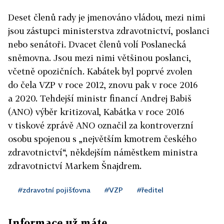
Deset členů rady je jmenováno vládou, mezi nimi
jsou zástupci ministerstva zdravotnictví, poslanci
nebo senátoři. Dvacet členů volí Poslanecká
sněmovna. Jsou mezi nimi většinou poslanci,
včetně opozičních. Kabátek byl poprvé zvolen
do čela VZP v roce 2012, znovu pak v roce 2016
a 2020. Tehdejší ministr financí Andrej Babiš
(ANO) výběr kritizoval, Kabátka v roce 2016
v tiskové zprávě ANO označil za kontroverzní
osobu spojenou s „největším kmotrem českého
zdravotnictví“, někdejším náměstkem ministra
zdravotnictví Markem Šnajdrem.
#zdravotní pojišťovna
#VZP
#ředitel
Informace už máte