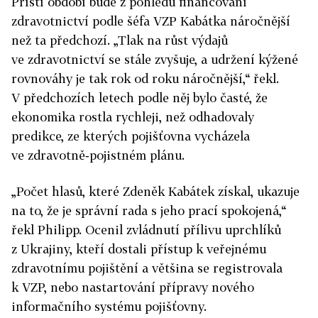
Příští období bude z pohledu financování
zdravotnictví podle šéfa VZP Kabátka náročnější
než ta předchozí. „Tlak na růst výdajů
ve zdravotnictví se stále zvyšuje, a udržení kýžené
rovnováhy je tak rok od roku náročnější,“ řekl.
V předchozích letech podle něj bylo časté, že
ekonomika rostla rychleji, než odhadovaly
predikce, ze kterých pojišťovna vycházela
ve zdravotně‑pojistném plánu.
„Počet hlasů, které Zdeněk Kabátek získal, ukazuje
na to, že je správní rada s jeho prací spokojená,“
řekl Philipp. Ocenil zvládnutí přílivu uprchlíků
z Ukrajiny, kteří dostali přístup k veřejnému
zdravotnímu pojištění a většina se registrovala
k VZP, nebo nastartování přípravy nového
informačního systému pojišťovny.