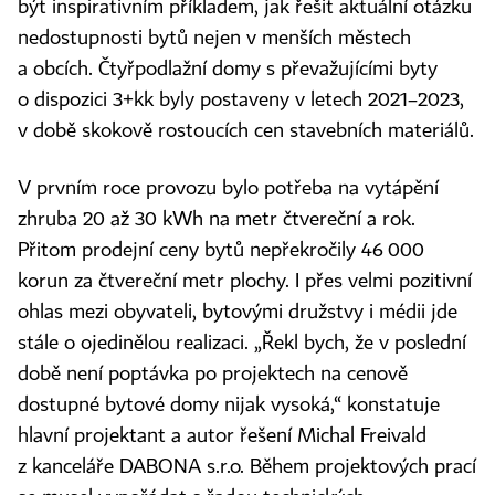
být inspirativním příkladem, jak řešit aktuální otázku
nedostupnosti bytů nejen v menších městech
a obcích. Čtyřpodlažní domy s převažujícími byty
o dispozici 3+kk byly postaveny v letech 2021–2023,
v době skokově rostoucích cen stavebních materiálů.
V prvním roce provozu bylo potřeba na vytápění
zhruba 20 až 30 kWh na metr čtvereční a rok.
Přitom prodejní ceny bytů nepřekročily 46 000
korun za čtvereční metr plochy. I přes velmi pozitivní
ohlas mezi obyvateli, bytovými družstvy i médii jde
stále o ojedinělou realizaci. „Řekl bych, že v poslední
době není poptávka po projektech na cenově
dostupné bytové domy nijak vysoká,“ konstatuje
hlavní projektant a autor řešení Michal Freivald
z kanceláře DABONA s.r.o. Během projektových prací