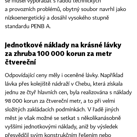
se musel vypořádat s řadou technických
a provozních problémů, obytný soubor navrhl jako
nízkoenergetický a dosáhl vysokého stupně
standardu PENB A.
Jednotkové náklady na krásné lávky
za zhruba 100 000 korun za metr
čtvereční
Odpovídající ceny měly i oceněné lávky. Například
lávka přes kolejiště nádraží v Chebu, která získala
jednu ze čtyř hlavních cen, byla realizována s náklady
98 000 korun za čtvereční metr, a to při velmi
složitých zakládacích podmínkách. V řadě jiných
měst je však možné se setkat s několikanásobně
vyššími jednotkovými náklady, aniž by výsledek
přesvědčil svým konstrukčním řešením nebo