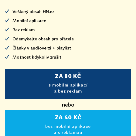
Veškerý obsah HN.cz
Mobilní aplikace
Bez reklam
Odemykejte obsah pro přátele
Články v audioverzi + playlist
Možnost kdykoliv zrušit
ZA 80 KČ
s mobilní aplikací
a bez reklam
nebo
ZA 40 KČ
bez mobilní aplikace
a s reklamou