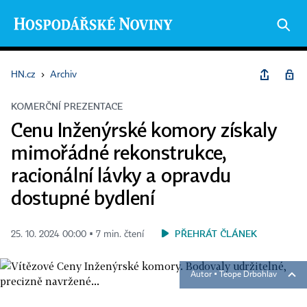
HN.cz
›
Archiv
KOMERČNÍ PREZENTACE
Cenu Inženýrské komory získaly
mimořádné rekonstrukce,
racionální lávky a opravdu
dostupné bydlení
PŘEHRÁT ČLÁNEK
25. 10. 2024 00:00 ▪ 7 min. čtení
Autor ▪
Teope Drbohlav