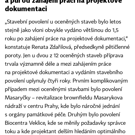
a půl od zahájení prací na projektové
dokumentaci
„Stavební povolení u oceněných staveb bylo letos
stejně jako vloni obvykle vydáno většinou do 1,5
roku po zahájení práce na projektové dokumentaci,“
konstatuje Renata Zdařilová, předsedkyně pětičlenné
poroty. Jen u dvou z 12 oceněných staveb příprava
trvala významně déle a mezi zahájením práce
na projektové dokumentaci a vydáním stavebního
povolení uplynuly čtyři roky. Prvním komplikovaným
případem mezi oceněnými stavbami bylo povolení
Masaryčky – revitalizace brownfieldu Masarykova
nádraží v centru Prahy, kde bylo náročné jednání
s orgány památkové péče. Druhým bylo povolení
Biocentra Veklice, kde se měnily požadavky správce
toku a kde projektant delším hledáním optimálního