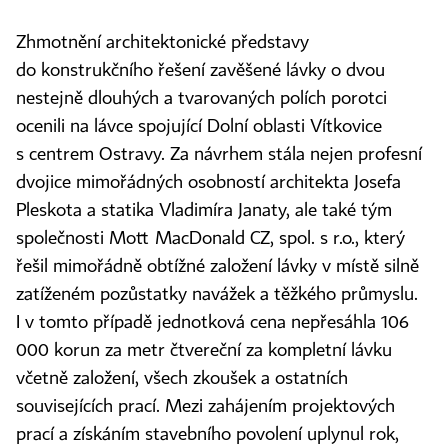
Zhmotnění architektonické představy
do konstrukčního řešení zavěšené lávky o dvou
nestejně dlouhých a tvarovaných polích porotci
ocenili na lávce spojující Dolní oblasti Vítkovice
s centrem Ostravy. Za návrhem stála nejen profesní
dvojice mimořádných osobností architekta Josefa
Pleskota a statika Vladimíra Janaty, ale také tým
společnosti Mott MacDonald CZ, spol. s r.o., který
řešil mimořádně obtížné založení lávky v místě silně
zatíženém pozůstatky navážek a těžkého průmyslu.
I v tomto případě jednotková cena nepřesáhla 106
000 korun za metr čtvereční za kompletní lávku
včetně založení, všech zkoušek a ostatních
souvisejících prací. Mezi zahájením projektových
prací a získáním stavebního povolení uplynul rok,