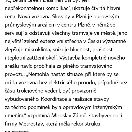
To, že ani Green Deal nemusí být jen
nepřekonatelnou komplikací, ukazuje čtvrtá hlavní
cena. Nová vozovna Slovany v Plzni je obrovským
průmyslovým areálem v centru Plzně, v němž se
servisují a odstavují všechny tramvaje ve městě. Jeho
největší zelená extenzivní střecha v Česku významně
zlepšuje mikroklima, snižuje hlučnost, prašnost
i teplotní zatížení okolí. Výstavba kompletně nového
areálu navíc probíhala za plného tramvajového
provozu. „Nemohla nastat situace, při které by se
ocitla vozovna bez elektrického proudu, případně bez
části trolejového vedení, byť provizorně
vybudovaného. Koordinace a realizace stavby
za těchto podmínek byla opravdovým inženýrským
uměním,“ vzpomíná Miroslav Záhoř, stavbyvedoucí
firmy Metrostav, která měla rekonstrukci