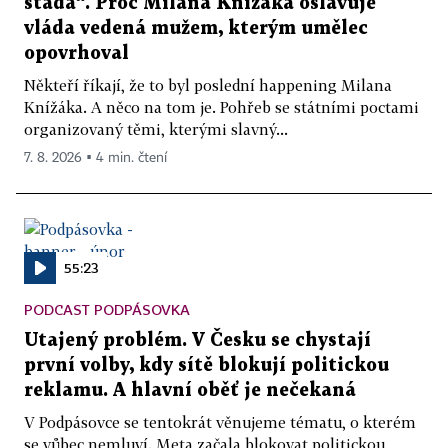
stáda“. Proč Milana Knížáka oslavuje
vláda vedená mužem, kterým umělec
opovrhoval
Někteří říkají, že to byl poslední happening Milana
Knížáka. A něco na tom je. Pohřeb se státními poctami
organizovaný těmi, kterými slavný...
7. 8. 2026 ▪ 4 min. čtení
55:23
PODCAST PODPÁSOVKA
Utajený problém. V Česku se chystají
první volby, kdy sítě blokují politickou
reklamu. A hlavní oběť je nečekaná
V Podpásovce se tentokrát věnujeme tématu, o kterém
se vůbec nemluví. Meta začala blokovat politickou