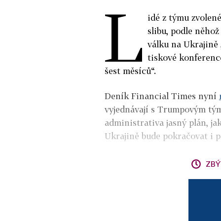
L
idé z týmu zvolen
slibu, podle něho
válku na Ukrajině
tiskové konferenc
šest měsíců“.
Deník Financial Times nyní
vyjednávají s Trumpovým tým
administrativa jasný plán, ja
Ukrajině bude pokračovat i 
ZBÝ