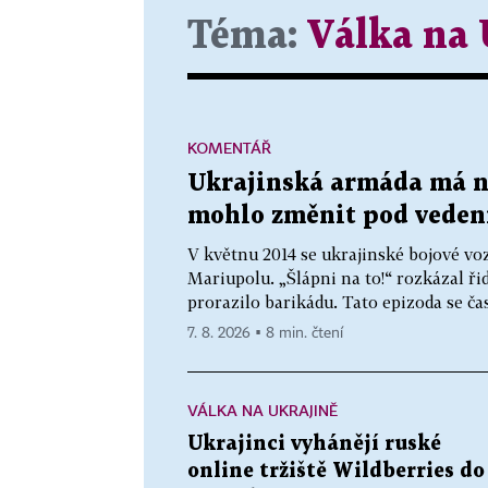
Téma:
Válka na 
KOMENTÁŘ
Ukrajinská armáda má no
mohlo změnit pod veden
V květnu 2014 se ukrajinské bojové vo
Mariupolu. „Šlápni na to!“ rozkázal řid
prorazilo barikádu. Tato epizoda se čas
7. 8. 2026 ▪ 8 min. čtení
VÁLKA NA UKRAJINĚ
Ukrajinci vyhánějí ruské
online tržiště Wildberries do