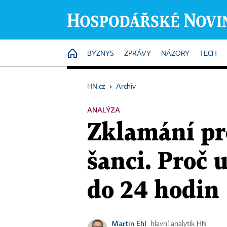
HOME
BYZNYS
ZPRÁVY
NÁZORY
TECH
HN.cz
›
Archiv
ANALÝZA
Zklamání pr
šanci. Proč 
do 24 hodin
Martin Ehl
hlavní analytik HN