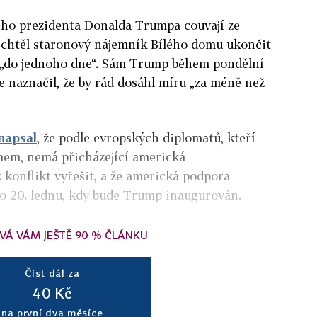
ého prezidenta Donalda Trumpa couvají ze
ž chtěl staronový nájemník Bílého domu ukončit
 „do jednoho dne“. Sám Trump během pondělní
e naznačil, že by rád dosáhl míru „za méně než
napsal
, že podle evropských diplomatů, kteří
em, nemá přicházející americká
k konflikt vyřešit, a že americká podpora
po 20. lednu, kdy bude Trump inaugurován.
VÁ VÁM JEŠTĚ 90 % ČLÁNKU
Číst dál za
40 Kč
na první dva měsíce