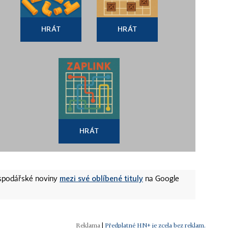
HRÁT
HRÁT
HRÁT
mezi své oblíbené tituly
ospodářské noviny
na Google
|
Předplatné HN+ je zcela bez reklam.