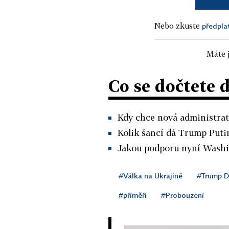
Nebo zkuste
předpla
Máte j
Co se dočtete 
Kdy chce nová administrati
Kolik šancí dá Trump Puti
Jakou podporu nyní Washin
#Válka na Ukrajině
#Trump D
#příměří
#Probouzení