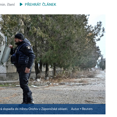
PŘEHRÁT ČLÁNEK
min. čtení
erá dopadla do města Orichiv v Záporožské oblasti.
Autor ▪
Reuters