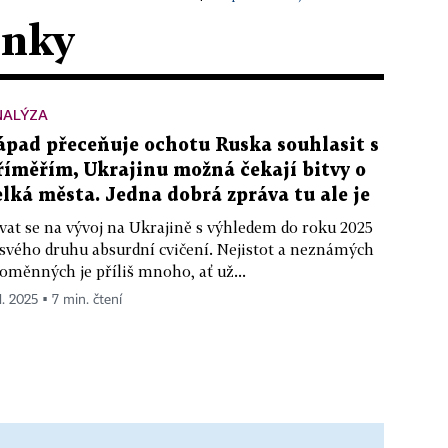
ánky
NALÝZA
ápad přeceňuje ochotu Ruska souhlasit s
říměřím, Ukrajinu možná čekají bitvy o
elká města. Jedna dobrá zpráva tu ale je
vat se na vývoj na Ukrajině s výhledem do roku 2025
 svého druhu absurd­ní cvičení. Nejistot a neznámých
oměnných je příliš mnoho, ať už...
1. 2025 ▪ 7 min. čtení