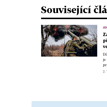
Související čl
A
Z
p
v
Dí
je
pr
2. 