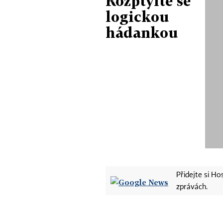
Rozptylte se
logickou
hádankou
Přidejte si H
zprávách.