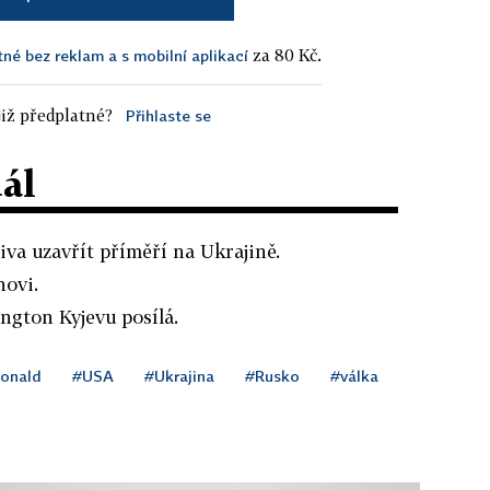
za 80 Kč.
tné bez reklam a s mobilní aplikací
iž předplatné?
Přihlaste se
dál
va uzavřít příměří na Ukrajině.
novi.
gton Kyjevu posílá.
onald
#USA
#Ukrajina
#Rusko
#válka