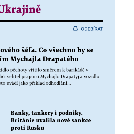
Ukrajině
ODEBÍRAT
vého šéfa. Co všechno by se
ím Mychajla Drapatého
zidlo pěchoty vřítilo směrem k barikádě v
iči velitel praporu Mychajlo Drapatyj a vozidlo
to uvádí jako příklad odhodlání...
Banky, tankery i podniky.
Británie uvalila nové sankce
proti Rusku