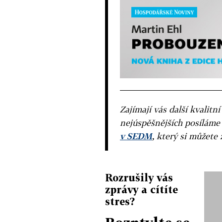
Zajímají vás další kvalit
nejúspěšnějších posíláme
v SEDM
, který si můžete 
Rozrušily vás
zprávy a cítíte
stres?