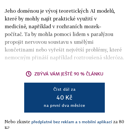
Jeho doménou je vývoj teoretických AI modelů,
které by mohly najít praktické využití v
medicíně, například v rozhraních mozek–
počítač. Ta by mohla pomoci lidem s paralýzou
propojit nervovou soustavu s umělými
končetinami nebo vyřešit největší problémy, které
nemocným přináší například roztroušená skleróza.
ZBÝVÁ VÁM JEŠTĚ 90 % ČLÁNKU
Číst dál za
40 Kč
na první dva měsíce
Nebo zkuste
za 80
předplatné bez reklam a s mobilní aplikací
Kč.