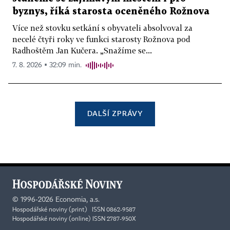
byznys, říká starosta oceněného Rožnova
Více než stovku setkání s obyvateli absolvoval za
necelé čtyři roky ve funkci starosty Rožnova pod
Radhoštěm Jan Kučera. „Snažíme se...
7. 8. 2026 ▪ 32:09 min.
DALŠÍ ZPRÁVY
©
1996-2026
Economia, a.s.
Hospodářské noviny (print) ISSN 0862-9587
Hospodářské noviny (online) ISSN 2787-950X