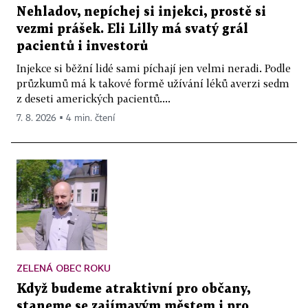
Nehladov, nepíchej si injekci, prostě si
vezmi prášek. Eli Lilly má svatý grál
pacientů i investorů
Injekce si běžní lidé sami píchají jen velmi neradi. Podle
průzkumů má k takové formě užívání léků averzi sedm
z deseti amerických pacientů....
7. 8. 2026 ▪ 4 min. čtení
ZELENÁ OBEC ROKU
Když budeme atraktivní pro občany,
staneme se zajímavým městem i pro