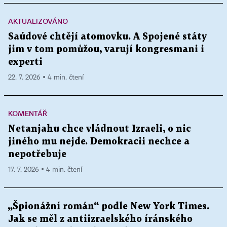
AKTUALIZOVÁNO
Saúdové chtějí atomovku. A Spojené státy
jim v tom pomůžou, varují kongresmani i
experti
22. 7. 2026 ▪ 4 min. čtení
KOMENTÁŘ
Netanjahu chce vládnout Izraeli, o nic
jiného mu nejde. Demokracii nechce a
nepotřebuje
17. 7. 2026 ▪ 4 min. čtení
„Špionážní román“ podle New York Times.
Jak se měl z antiizraelského íránského