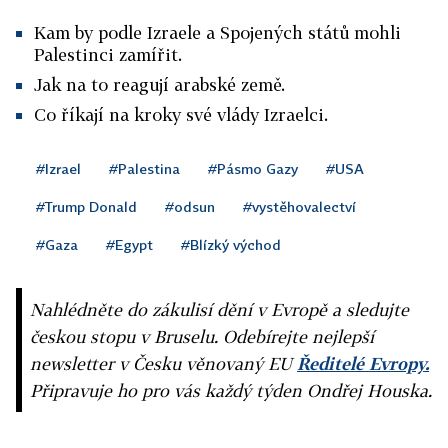
Kam by podle Izraele a Spojených států mohli
Palestinci zamířit.
Jak na to reagují arabské země.
Co říkají na kroky své vlády Izraelci.
#Izrael
#Palestina
#Pásmo Gazy
#USA
#Trump Donald
#odsun
#vystěhovalectví
#Gaza
#Egypt
#Blízký východ
Nahlédněte do zákulisí dění v Evropě a sledujte
českou stopu v Bruselu. Odebírejte nejlepší
newsletter v Česku věnovaný EU
Ředitelé Evropy.
Připravuje ho pro vás každý týden Ondřej Houska.