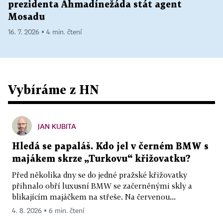
prezidenta Ahmadínežáda stát agent
Mosadu
16. 7. 2026 ▪ 4 min. čtení
Vybíráme z HN
JAN KUBITA
Hledá se papaláš. Kdo jel v černém BMW s
majákem skrze „Turkovu“ křižovatku?
Před několika dny se do jedné pražské křižovatky
přihnalo obří luxusní BMW se začerněnými skly a
blikajícím majáčkem na střeše. Na červenou...
4. 8. 2026 ▪ 6 min. čtení