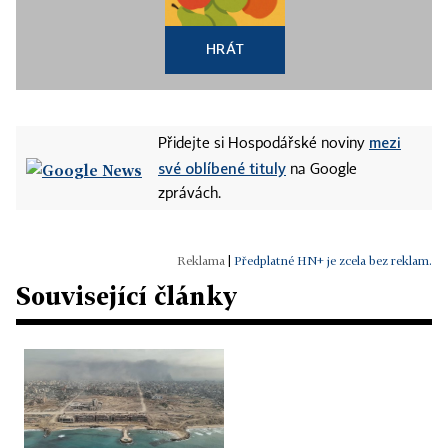
HRÁT
mezi
Přidejte si Hospodářské noviny
své oblíbené tituly
na Google
zprávách.
|
Předplatné HN+ je zcela bez reklam.
Související články