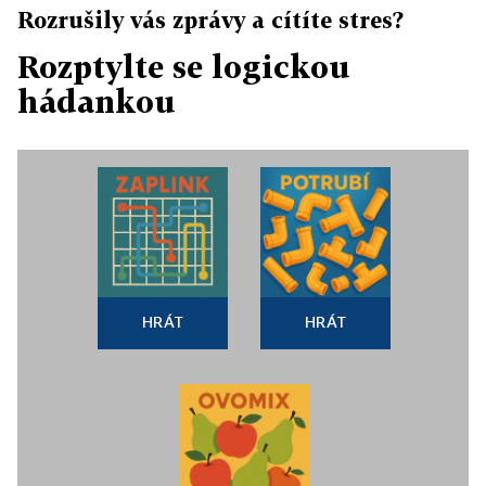
Rozrušily vás zprávy a cítíte stres?
Rozptylte se logickou
hádankou
HRÁT
HRÁT