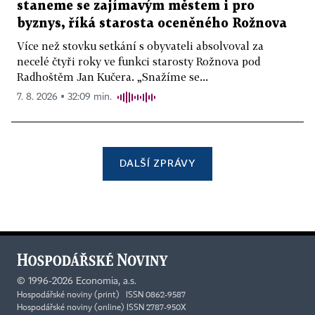
staneme se zajímavým městem i pro
byznys, říká starosta oceněného Rožnova
Více než stovku setkání s obyvateli absolvoval za
necelé čtyři roky ve funkci starosty Rožnova pod
Radhoštěm Jan Kučera. „Snažíme se...
7. 8. 2026 ▪ 32:09 min.
DALŠÍ ZPRÁVY
©
1996-2026
Economia, a.s.
Hospodářské noviny (print) ISSN 0862-9587
Hospodářské noviny (online) ISSN 2787-950X