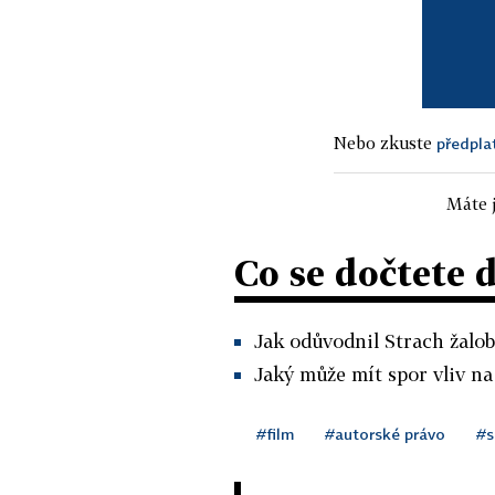
Nebo zkuste
předpla
Máte j
Co se dočtete 
Jak odůvodnil Strach žalo
Jaký může mít spor vliv n
#film
#autorské právo
#s