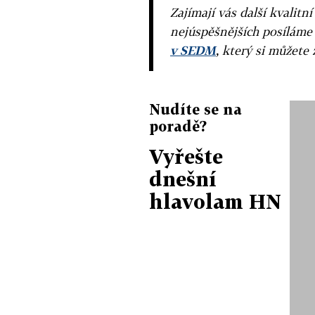
Zajímají vás další kvalit
nejúspěšnějších posíláme
v SEDM
, který si můžete 
Nudíte se na
poradě?
Vyřešte
dnešní
hlavolam HN