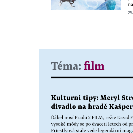
na
29.
Téma:
film
Kulturní tipy: Meryl Stre
divadlo na hradě Kašper
Ďábel nosí Pradu 2 FILM, režie David
vysoké módy se po dvaceti letech od p
Priestlyová stále vede legendární mag