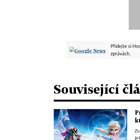
Přidejte si H
zprávách.
Související čl
P
k
Zc
je