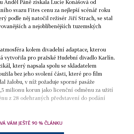
lmu Anděl Páně získala Lucie Konášová od
ního svazu Fites cenu za nejlepší scénář roku
rý podle něj natočil režisér Jiří Strach, se stal
vovanějších a nejoblíbenějších tuzemských
e atmosféra kolem divadelní adaptace, kterou
 vytvořila pro pražské Hudební divadlo Karlín.
zikál, který napsala spolu se skladatelem
ila bez jeho svolení části, které pro film
al žalobu, v níž požaduje sporné pasáže
3,5 milionu korun jako licenční odměnu za užití
měnu z 28 odehraných představení do podání
VÁ VÁM JEŠTĚ 90 % ČLÁNKU