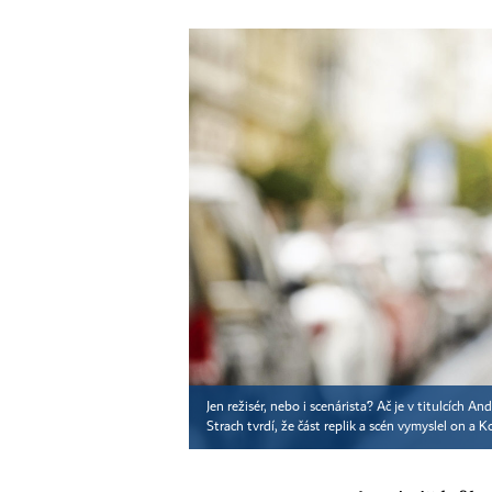
Jen režisér, nebo i scenárista? Ač je v titulcích A
Strach tvrdí, že část replik a scén vymyslel on a Ko