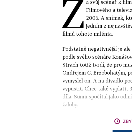
Z
a svůj scénář k fi
Filmového a televiz
2006. A snímek, kte
jedním z nejnavště
filmů tohoto milénia.
Podstatně negativnější je al
podle svého scénáře Konášová
Strach totiž tvrdí, že pro mu
Ondřejem G. Brzobohatým, použ
vymyslel on. A na divadlo pod
vypustit. Chce také vyplatit 
díla. Sumu spočítal jako od
žaloby.
ZBÝ