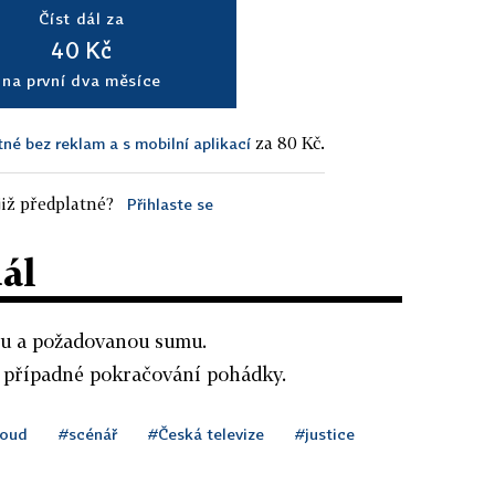
Číst dál za
40 Kč
na první dva měsíce
za 80 Kč.
tné bez reklam a s mobilní aplikací
iž předplatné?
Přihlaste se
dál
bu a požadovanou sumu.
a případné pokračování pohádky.
oud
#scénář
#Česká televize
#justice