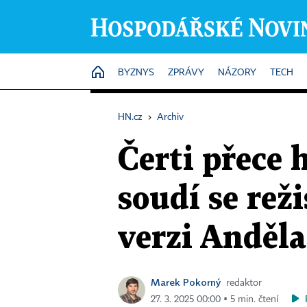
HOME
BYZNYS
ZPRÁVY
NÁZORY
TECH
HN.cz
›
Archiv
Čerti přece 
soudí se rež
verzi Anděl
Marek Pokorný
redaktor
27. 3. 2025 00:00 ▪ 5 min. čtení