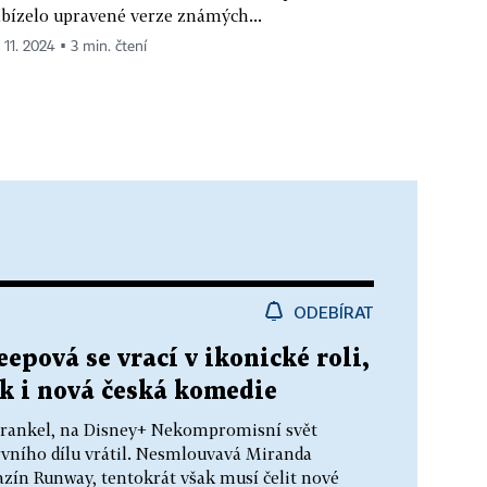
bízelo upravené verze známých...
 11. 2024 ▪ 3 min. čtení
ODEBÍRAT
epová se vrací v ikonické roli,
k i nová česká komedie
 Frankel, na Disney+ Nekompromisní svět
rvního dílu vrátil. Nesmlouvavá Miranda
azín Runway, tentokrát však musí čelit nové