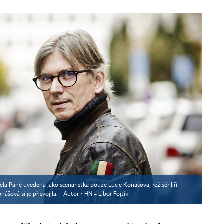
nděla Páně uvedena jako scenáristka pouze Lucie Konášová, režisér Jiří
nášová si je přisvojila.
Autor ▪
HN – Libor Fojtík