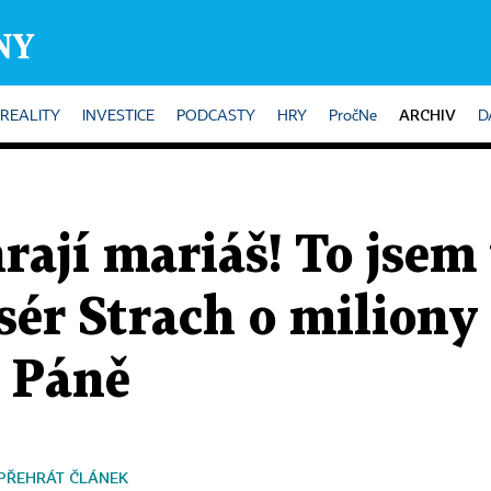
ARCHIV
REALITY
INVESTICE
PODCASTY
HRY
PročNe
D
hrají mariáš! To jsem
isér Strach o miliony
a Páně
PŘEHRÁT ČLÁNEK