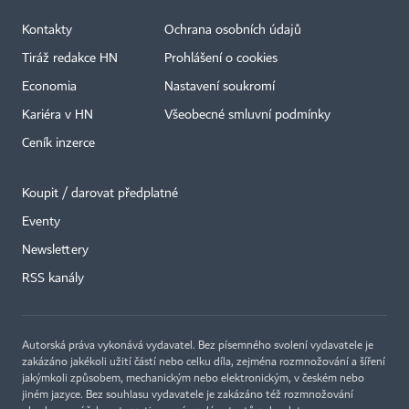
Kontakty
Ochrana osobních údajů
Tiráž redakce HN
Prohlášení o cookies
Economia
Nastavení soukromí
Kariéra v HN
Všeobecné smluvní podmínky
Ceník inzerce
Koupit / darovat předplatné
Eventy
×
Newslettery
RSS kanály
Autorská práva vykonává vydavatel. Bez písemného svolení vydavatele je
zakázáno jakékoli užití částí nebo celku díla, zejména rozmnožování a šíření
jakýmkoli způsobem, mechanickým nebo elektronickým, v českém nebo
jiném jazyce. Bez souhlasu vydavatele je zakázáno též rozmnožování