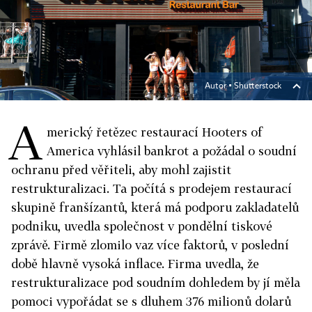
Autor ▪
Shutterstock
A
merický řetězec restaurací Hooters of
America vyhlásil bankrot a požádal o soudní
ochranu před věřiteli, aby mohl zajistit
restrukturalizaci. Ta počítá s prodejem restaurací
skupině franšízantů, která má podporu zakladatelů
podniku, uvedla společnost v pondělní tiskové
zprávě. Firmě zlomilo vaz více faktorů, v poslední
době hlavně vysoká inflace. Firma uvedla, že
restrukturalizace pod soudním dohledem by jí měla
pomoci vypořádat se s dluhem 376 milionů dolarů