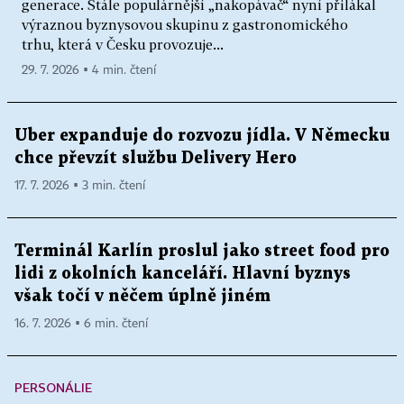
generace. Stále populárnější „nakopávač“ nyní přilákal
výraznou byznysovou skupinu z gastronomického
trhu, která v Česku provozuje...
29. 7. 2026 ▪ 4 min. čtení
Uber expanduje do rozvozu jídla. V Německu
chce převzít službu Delivery Hero
17. 7. 2026 ▪ 3 min. čtení
Terminál Karlín proslul jako street food pro
lidi z okolních kanceláří. Hlavní byznys
však točí v něčem úplně jiném
16. 7. 2026 ▪ 6 min. čtení
PERSONÁLIE