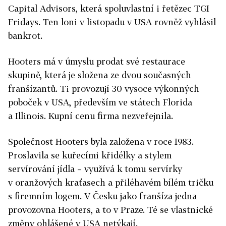
Capital Advisors, která spoluvlastní i řetězec TGI
Fridays. Ten loni v listopadu v USA rovněž vyhlásil
bankrot.
Hooters má v úmyslu prodat své restaurace
skupině, která je složena ze dvou současných
franšízantů. Ti provozují 30 vysoce výkonných
poboček v USA, především ve státech Florida
a Illinois. Kupní cenu firma nezveřejnila.
Společnost Hooters byla založena v roce 1983.
Proslavila se kuřecími křidélky a stylem
servírování jídla – využívá k tomu servírky
v oranžových kraťasech a přiléhavém bílém tričku
s firemním logem. V Česku jako franšíza jedna
provozovna Hooters, a to v Praze. Té se vlastnické
změny ohlášené v USA netýkají.