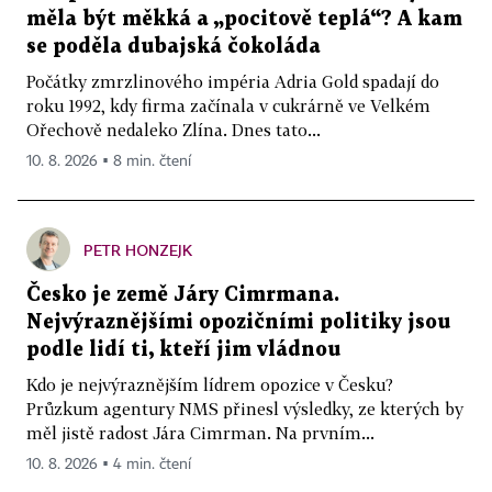
měla být měkká a „pocitově teplá“? A kam
se poděla dubajská čokoláda
Počátky zmrzlinového impéria Adria Gold spadají do
roku 1992, kdy firma začínala v cukrárně ve Velkém
Ořechově nedaleko Zlína. Dnes tato...
10. 8. 2026 ▪ 8 min. čtení
PETR HONZEJK
Česko je země Járy Cimrmana.
Nejvýraznějšími opozičními politiky jsou
podle lidí ti, kteří jim vládnou
Kdo je nejvýraznějším lídrem opozice v Česku?
Průzkum agentury NMS přinesl výsledky, ze kterých by
měl jistě radost Jára Cimrman. Na prvním...
10. 8. 2026 ▪ 4 min. čtení