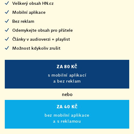
Veškerý obsah HN.cz
Mobilní aplikace
Bez reklam
Odemykejte obsah pro přátele
Články v audioverzi + playlist
Možnost kdykoliv zrušit
ZA 80 KČ
s mobilní aplikací
a bez reklam
nebo
ZA 40 KČ
bez mobilní aplikace
a s reklamou