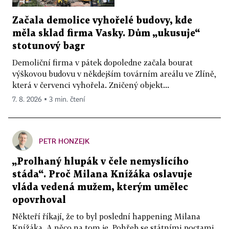
Začala demolice vyhořelé budovy, kde
měla sklad firma Vasky. Dům „ukusuje“
stotunový bagr
Demoliční firma v pátek dopoledne začala bourat
výškovou budovu v někdejším továrním areálu ve Zlíně,
která v červenci vyhořela. Zničený objekt...
7. 8. 2026 ▪ 3 min. čtení
PETR HONZEJK
„Prolhaný hlupák v čele nemyslícího
stáda“. Proč Milana Knížáka oslavuje
vláda vedená mužem, kterým umělec
opovrhoval
Někteří říkají, že to byl poslední happening Milana
Knížáka. A něco na tom je. Pohřeb se státními poctami