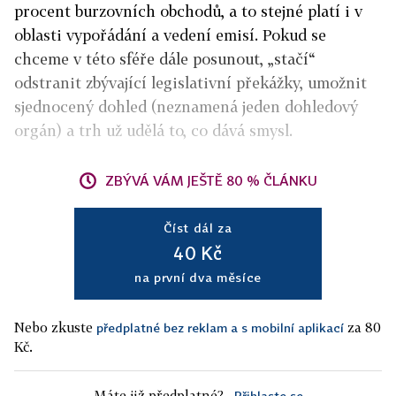
procent burzovních obchodů, a to stejné platí i v
oblasti vypořádání a vedení emisí. Pokud se
chceme v této sféře dále posunout, „stačí“
odstranit zbývající legislativní překážky, umožnit
sjednocený dohled (neznamená jeden dohledový
orgán) a trh už udělá to, co dává smysl.
ZBÝVÁ VÁM JEŠTĚ 80 % ČLÁNKU
Číst dál za
40 Kč
na první dva měsíce
Nebo zkuste
za 80
předplatné bez reklam a s mobilní aplikací
Kč.
Máte již předplatné?
Přihlaste se