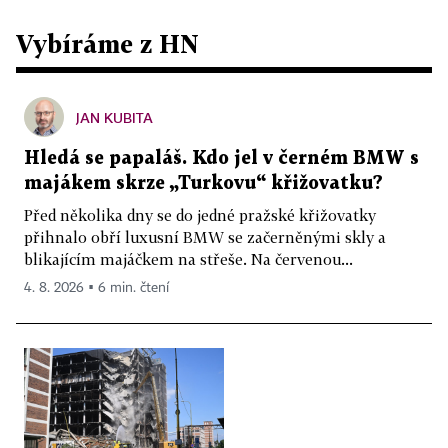
Vybíráme z HN
JAN KUBITA
Hledá se papaláš. Kdo jel v černém BMW s
majákem skrze „Turkovu“ křižovatku?
Před několika dny se do jedné pražské křižovatky
přihnalo obří luxusní BMW se začerněnými skly a
blikajícím majáčkem na střeše. Na červenou...
4. 8. 2026 ▪ 6 min. čtení