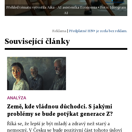
Přehled tématu vytvořila Aika - AI asistentka Economia • Foto: Ideogram
AI
|
Předplatné HN+ je zcela bez reklam.
Související články
ANALÝZA
Země, kde vládnou důchodci. S jakými
problémy se bude potýkat generace Z?
Říká se, že lepší je být mladý a zdravý než starý a
nemocný. V Česku se bude pozitivní část tohoto úsloví