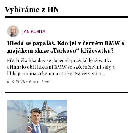
Vybíráme z HN
JAN KUBITA
Hledá se papaláš. Kdo jel v černém BMW s
majákem skrze „Turkovu“ křižovatku?
Před několika dny se do jedné pražské křižovatky
přihnalo obří luxusní BMW se začerněnými skly a
blikajícím majáčkem na střeše. Na červenou...
4. 8. 2026 ▪ 6 min. čtení