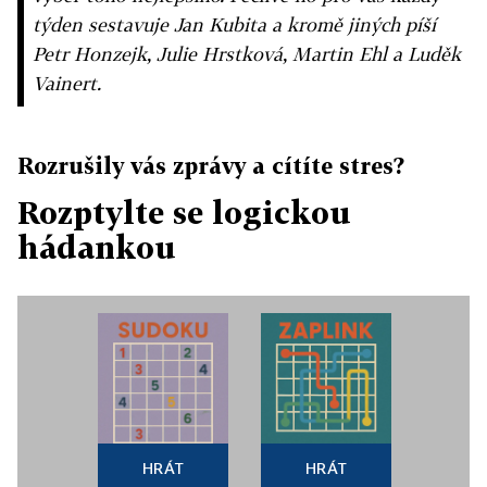
týden sestavuje Jan Kubita a kromě jiných píší
Petr Honzejk, Julie Hrstková, Martin Ehl a Luděk
Vainert.
Rozrušily vás zprávy a cítíte stres?
Rozptylte se logickou
hádankou
HRÁT
HRÁT