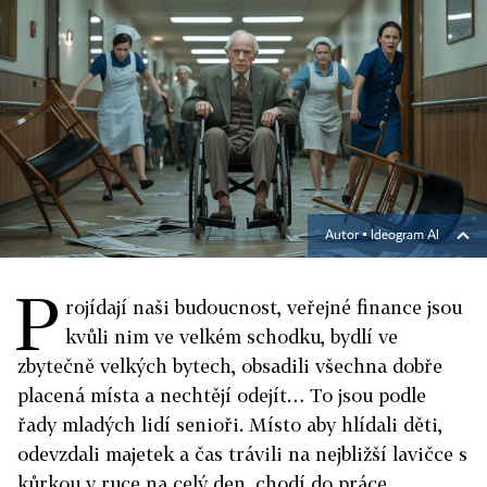
Autor ▪
Ideogram AI
P
rojídají naši budoucnost, veřejné finance jsou
kvůli nim ve velkém schodku, bydlí ve
zbytečně velkých bytech, obsadili všechna dobře
placená místa a nechtějí odejít… To jsou podle
řady mladých lidí senioři. Místo aby hlídali děti,
odevzdali majetek a čas trávili na nejbližší lavičce s
kůrkou v ruce na celý den, chodí do práce,