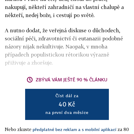
nakupují, někteří zahradničí na vlastní chalupě a
někteří, nedej bože, i cestují po světě.
A nutno dodat, že veřejná diskuse o důchodech,
sociální péči, zdravotnictví či eutanazii podobné
názory nijak nekultivuje. Naopak, v mnoha
případech populistickou rétorikou výrazně
přiživuje a zhoršuje.
ZBÝVÁ VÁM JEŠTĚ 90 % ČLÁNKU
Číst dál za
40 Kč
na první dva měsíce
Nebo zkuste
za 80
předplatné bez reklam a s mobilní aplikací