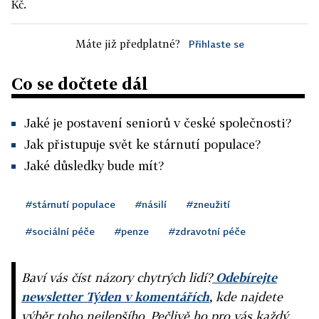
Kč.
Máte již předplatné?
Přihlaste se
Co se dočtete dál
Jaké je postavení seniorů v české společnosti?
Jak přistupuje svět ke stárnutí populace?
Jaké důsledky bude mít?
#stárnutí populace
#násilí
#zneužití
#sociální péče
#penze
#zdravotní péče
Baví vás číst názory chytrých lidí?
Odebírejte
newsletter Týden v komentářích
, kde najdete
výběr toho nejlepšího. Pečlivě ho pro vás každý