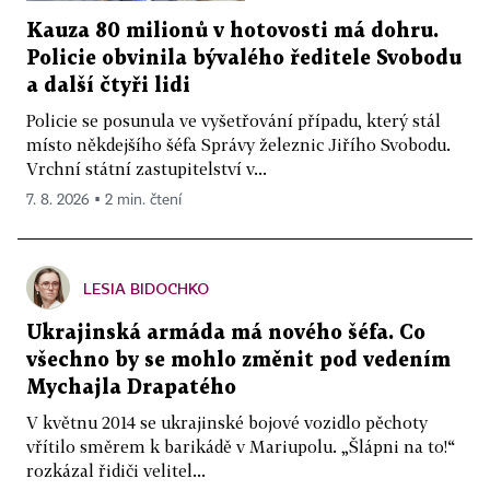
Kauza 80 milionů v hotovosti má dohru.
Policie obvinila bývalého ředitele Svobodu
a další čtyři lidi
Policie se posunula ve vyšetřování případu, který stál
místo někdejšího šéfa Správy železnic Jiřího Svobodu.
Vrchní státní zastupitelství v...
7. 8. 2026 ▪ 2 min. čtení
LESIA BIDOCHKO
Ukrajinská armáda má nového šéfa. Co
všechno by se mohlo změnit pod vedením
Mychajla Drapatého
V květnu 2014 se ukrajinské bojové vozidlo pěchoty
vřítilo směrem k barikádě v Mariupolu. „Šlápni na to!“
rozkázal řidiči velitel...