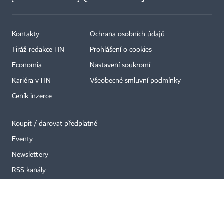
Kontakty
Ochrana osobních údajů
Tiráž redakce HN
Prohlášení o cookies
×
Economia
Nastavení soukromí
Kariéra v HN
Všeobecné smluvní podmínky
Ceník inzerce
Koupit / darovat předplatné
Eventy
Newslettery
RSS kanály
Autorská práva vykonává vydavatel. Bez písemného svolení vydavatele je
zakázáno jakékoli užití částí nebo celku díla, zejména rozmnožování a šíření