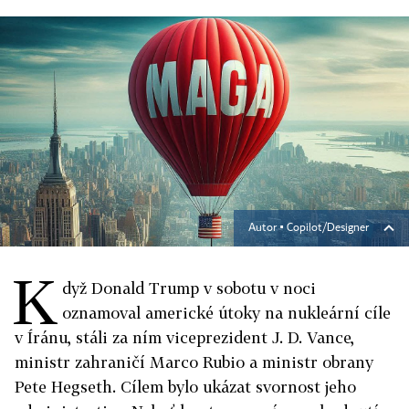
Autor ▪
Copilot/Designer
K
dyž Donald Trump v sobotu v noci
oznamoval americké útoky na nukleární cíle
v Íránu, stáli za ním viceprezident J. D. Vance,
ministr zahraničí Marco Rubio a ministr obrany
Pete Hegseth. Cílem bylo ukázat svornost jeho