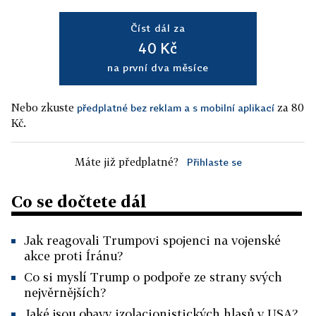
Číst dál za
40 Kč
na první dva měsíce
Nebo zkuste
za 80
předplatné bez reklam a s mobilní aplikací
Kč.
Máte již předplatné?
Přihlaste se
Co se dočtete dál
Jak reagovali Trumpovi spojenci na vojenské
akce proti Íránu?
Co si myslí Trump o podpoře ze strany svých
nejvěrnějších?
Jaké jsou obavy izolacionistických hlasů v USA?