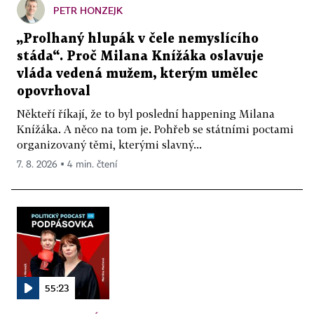
PETR HONZEJK
„Prolhaný hlupák v čele nemyslícího
stáda“. Proč Milana Knížáka oslavuje
vláda vedená mužem, kterým umělec
opovrhoval
Někteří říkají, že to byl poslední happening Milana
Knížáka. A něco na tom je. Pohřeb se státními poctami
organizovaný těmi, kterými slavný...
7. 8. 2026 ▪ 4 min. čtení
55:23