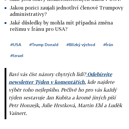
Jakou pozici zaujali jednotliví členové Trumpovy
administrativy?
Jaké důsledky by mohla mít případná změna
režimu v Íránu pro USA?
#USA
#Trump Donald
#Blízký východ
#Írán
#Izrael
Baví vás číst názory chytrých lidí?
Odebírejte
newsletter Týden v komentářích
, kde najdete
výběr toho nejlepšího. Pečlivě ho pro vás každý
týden sestavuje Jan Kubita a kromě jiných píší
Petr Honzejk, Julie Hrstková, Martin Ehl a Luděk
Vainert.