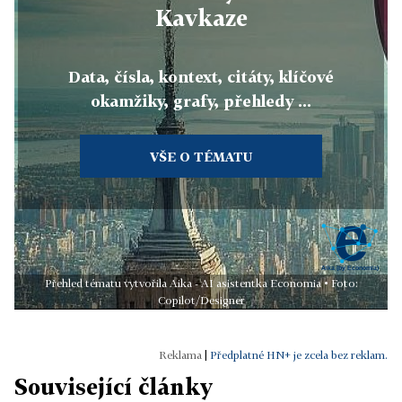
Kavkaze
Data, čísla, kontext, citáty, klíčové
okamžiky, grafy, přehledy ...
VŠE O TÉMATU
Přehled tématu vytvořila Aika - AI asistentka Economia • Foto:
Copilot/Designer
|
Předplatné HN+ je zcela bez reklam.
Související články