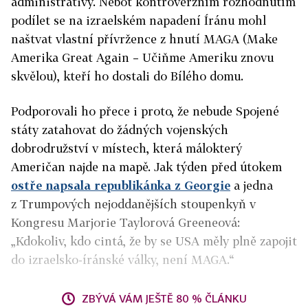
administrativy. Neboť kontroverzním rozhodnutím
podílet se na izraelském napadení Íránu mohl
naštvat vlastní přívržence z hnutí MAGA (Make
Amerika Great Again – Učiňme Ameriku znovu
skvělou), kteří ho dostali do Bílého domu.
Podporovali ho přece i proto, že nebude Spojené
státy zatahovat do žádných vojenských
dobrodružství v místech, která málokterý
Američan najde na mapě. Jak týden před útokem
ostře napsala republikánka z Georgie
a jedna
z Trumpových nejoddanějších stoupenkyň v
Kongresu Marjorie Taylorová Greeneová:
„Kdokoliv, kdo cintá, že by se USA měly plně zapojit
do izraelsko-íránské války, není MAGA.“
ZBÝVÁ VÁM JEŠTĚ 80 % ČLÁNKU