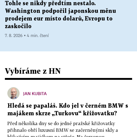
Tohle se nikdy předtím nestalo.
Washington podpořil japonskou měnu
prodejem eur místo dolarů, Evropu to
zaskočilo
7. 8. 2026 ▪ 4 min. čtení
Vybíráme z HN
JAN KUBITA
Hledá se papaláš. Kdo jel v černém BMW s
majákem skrze „Turkovu“ křižovatku?
Před několika dny se do jedné pražské křižovatky
přihnalo obří luxusní BMW se začerněnými skly a
blikajícím majáčkem na střeše. Na červenou...