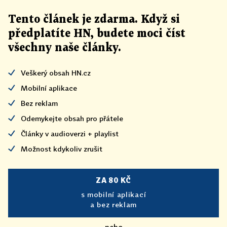
Tento článek
je
zdarma. Když si
předplatíte HN, budete moci číst
všechny naše články
.
Veškerý obsah HN.cz
Mobilní aplikace
Bez reklam
Odemykejte obsah pro přátele
Články v audioverzi + playlist
Možnost kdykoliv zrušit
ZA 80 KČ
s mobilní aplikací
a bez reklam
nebo