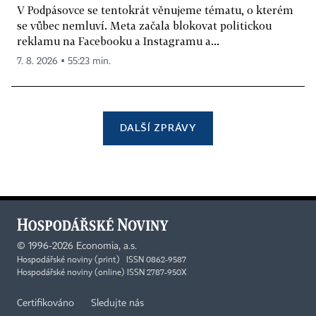
V Podpásovce se tentokrát věnujeme tématu, o kterém
se vůbec nemluví. Meta začala blokovat politickou
reklamu na Facebooku a Instagramu a...
7. 8. 2026 ▪ 55:23 min.
DALŠÍ ZPRÁVY
©
1996-2026
Economia, a.s.
Hospodářské noviny (print) ISSN 0862-9587
Hospodářské noviny (online) ISSN 2787-950X
Certifikováno
Sledujte nás