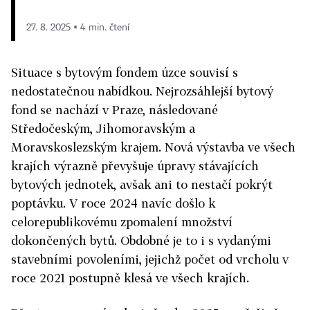
27. 8. 2025 ▪ 4 min. čtení
Situace s bytovým fondem úzce souvisí s
nedostatečnou nabídkou. Nejrozsáhlejší bytový
fond se nachází v Praze, následované
Středočeským, Jihomoravským a
Moravskoslezským krajem. Nová výstavba ve všech
krajích výrazně převyšuje úpravy stávajících
bytových jednotek, avšak ani to nestačí pokrýt
poptávku. V roce 2024 navíc došlo k
celorepublikovému zpomalení množství
dokončených bytů. Obdobné je to i s vydanými
stavebními povoleními, jejichž počet od vrcholu v
roce 2021 postupně klesá ve všech krajích.