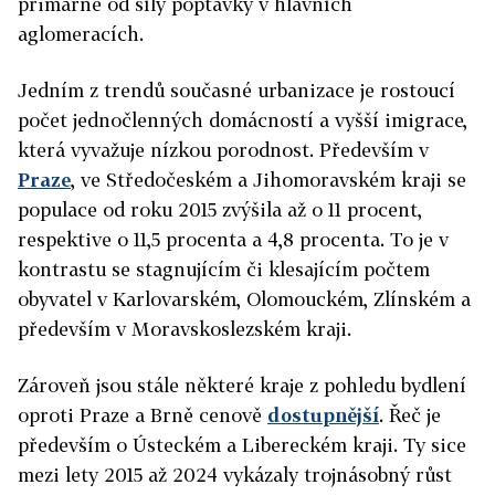
primárně od síly poptávky v hlavních
aglomeracích.
Jedním z trendů současné urbanizace je rostoucí
počet jednočlenných domácností a vyšší imigrace,
která vyvažuje nízkou porodnost. Především v
Praze
, ve Středočeském a Jihomoravském kraji se
populace od roku 2015 zvýšila až o 11 procent,
respektive o 11,5 procenta a 4,8 procenta. To je v
kontrastu se stagnujícím či klesajícím počtem
obyvatel v Karlovarském, Olomouckém, Zlínském a
především v Moravskoslezském kraji.
Zároveň jsou stále některé kraje z pohledu bydlení
oproti Praze a Brně cenově
dostupnější
. Řeč je
především o Ústeckém a Libereckém kraji. Ty sice
mezi lety 2015 až 2024 vykázaly trojnásobný růst