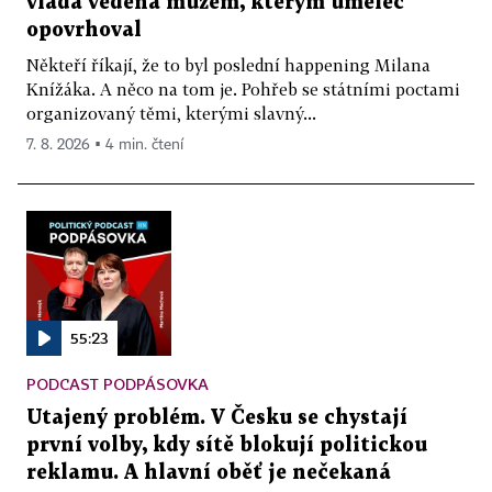
vláda vedená mužem, kterým umělec
opovrhoval
Někteří říkají, že to byl poslední happening Milana
Knížáka. A něco na tom je. Pohřeb se státními poctami
organizovaný těmi, kterými slavný...
7. 8. 2026 ▪ 4 min. čtení
55:23
PODCAST PODPÁSOVKA
Utajený problém. V Česku se chystají
první volby, kdy sítě blokují politickou
reklamu. A hlavní oběť je nečekaná