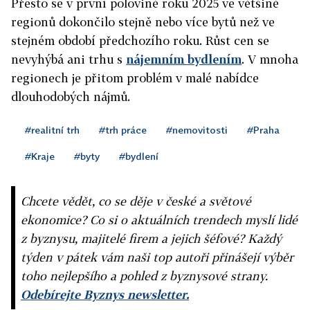
Přesto se v první polovině roku 2025 ve většině
regionů dokončilo stejně nebo více bytů než ve
stejném období předchozího roku. Růst cen se
nevyhýbá ani trhu s
nájemním bydlením
. V mnoha
regionech je přitom problém v malé nabídce
dlouhodobých nájmů.
#realitní trh
#trh práce
#nemovitosti
#Praha
#Kraje
#byty
#bydlení
Chcete vědět, co se děje v české a světové
ekonomice? Co si o aktuálních trendech myslí lidé
z byznysu, majitelé firem a jejich šéfové? Každý
týden v pátek vám naši top autoři přinášejí výběr
toho nejlepšího a pohled z byznysové strany.
Odebírejte Byznys newsletter.