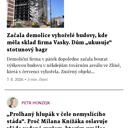
Začala demolice vyhořelé budovy, kde
měla sklad firma Vasky. Dům „ukusuje“
stotunový bagr
Demoliční firma v pátek dopoledne začala bourat
výškovou budovu v někdejším továrním areálu ve Zlíně,
která v červenci vyhořela. Zničený objekt...
7. 8. 2026 ▪ 3 min. čtení
PETR HONZEJK
„Prolhaný hlupák v čele nemyslícího
stáda“. Proč Milana Knížáka oslavuje