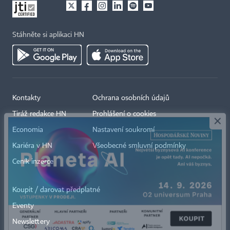
Stáhněte si aplikaci HN
Kontakty
Ochrana osobních údajů
×
Tiráž redakce HN
Prohlášení o cookies
Economia
Nastavení soukromí
Kariéra v HN
Všeobecné smluvní podmínky
Ceník inzerce
Koupit / darovat předplatné
Eventy
Newslettery