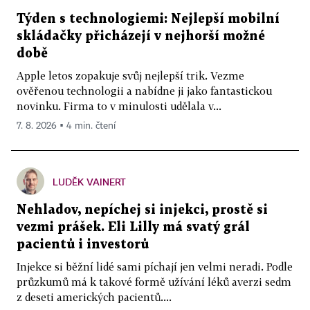
Týden s technologiemi: Nejlepší mobilní
skládačky přicházejí v nejhorší možné
době
Apple letos zopakuje svůj nejlepší trik. Vezme
ověřenou technologii a nabídne ji jako fantastickou
novinku. Firma to v minulosti udělala v...
7. 8. 2026 ▪ 4 min. čtení
LUDĚK VAINERT
Nehladov, nepíchej si injekci, prostě si
vezmi prášek. Eli Lilly má svatý grál
pacientů i investorů
Injekce si běžní lidé sami píchají jen velmi neradi. Podle
průzkumů má k takové formě užívání léků averzi sedm
z deseti amerických pacientů....