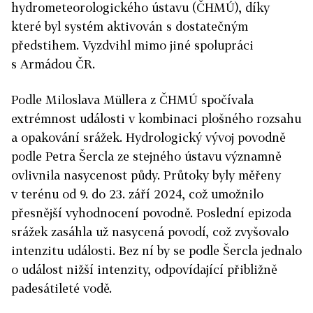
hydrometeorologického ústavu (ČHMÚ), díky
které byl systém aktivován s dostatečným
předstihem. Vyzdvihl mimo jiné spolupráci
s Armádou ČR.
Podle Miloslava Müllera z ČHMÚ spočívala
extrémnost události v kombinaci plošného rozsahu
a opakování srážek. Hydrologický vývoj povodně
podle Petra Šercla ze stejného ústavu významně
ovlivnila nasycenost půdy. Průtoky byly měřeny
v terénu od 9. do 23. září 2024, což umožnilo
přesnější vyhodnocení povodně. Poslední epizoda
srážek zasáhla už nasycená povodí, což zvyšovalo
intenzitu události. Bez ní by se podle Šercla jednalo
o událost nižší intenzity, odpovídající přibližně
padesátileté vodě.