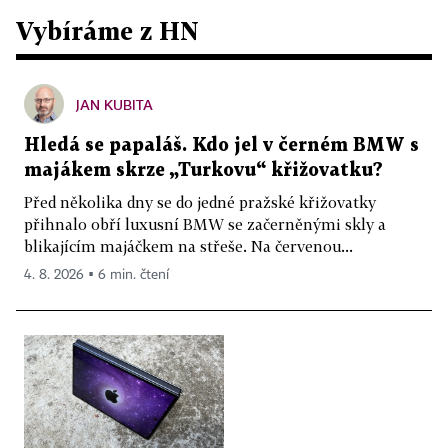
Vybíráme z HN
JAN KUBITA
Hledá se papaláš. Kdo jel v černém BMW s
majákem skrze „Turkovu“ křižovatku?
Před několika dny se do jedné pražské křižovatky
přihnalo obří luxusní BMW se začerněnými skly a
blikajícím majáčkem na střeše. Na červenou...
4. 8. 2026 ▪ 6 min. čtení