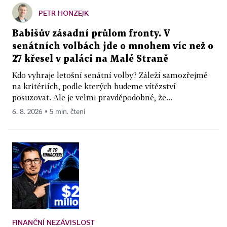
PETR HONZEJK
Babišův zásadní průlom fronty. V
senátních volbách jde o mnohem víc než o
27 křesel v paláci na Malé Straně
Kdo vyhraje letošní senátní volby? Záleží samozřejmě
na kritériích, podle kterých budeme vítězství
posuzovat. Ale je velmi pravděpodobné, že...
6. 8. 2026 ▪ 5 min. čtení
FINANČNÍ NEZÁVISLOST