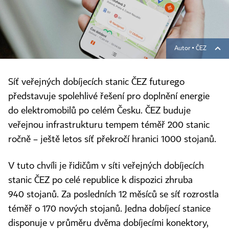
Autor ▪
ČEZ
Síť veřejných dobíjecích stanic ČEZ futurego
představuje spolehlivé řešení pro doplnění energie
do elektromobilů po celém Česku. ČEZ buduje
veřejnou infrastrukturu tempem téměř 200 stanic
ročně – ještě letos síť překročí hranici 1000 stojanů.
V tuto chvíli je řidičům v síti veřejných dobíjecích
stanic ČEZ po celé republice k dispozici zhruba
940 stojanů. Za posledních 12 měsíců se síť rozrostla
téměř o 170 nových stojanů. Jedna dobíjecí stanice
disponuje v průměru dvěma dobíjecími konektory,