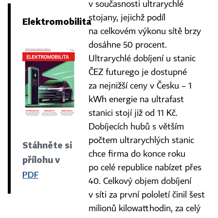
v současnosti ultrarychlé
stojany, jejichž podíl
Elektromobilita
na celkovém výkonu sítě brzy
dosáhne 50 procent.
Ultrarychlé dobíjení u stanic
ČEZ futurego je dostupné
za nejnižší ceny v Česku – 1
kWh energie na ultrafast
stanici stojí již od 11 Kč.
Dobíjecích hubů s větším
počtem ultrarychlých stanic
Stáhněte si
chce firma do konce roku
přílohu v
po celé republice nabízet přes
PDF
40. Celkový objem dobíjení
v síti za první pololetí činil šest
milionů kilowatthodin, za celý