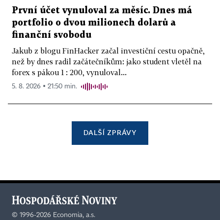
První účet vynuloval za měsíc. Dnes má
portfolio o dvou milionech dolarů a
finanční svobodu
Jakub z blogu FinHacker začal investiční cestu opačně,
než by dnes radil začátečníkům: jako student vletěl na
forex s pákou 1 : 200, vynuloval...
5. 8. 2026 ▪ 21:50 min.
DALŠÍ ZPRÁVY
©
1996-2026
Economia, a.s.