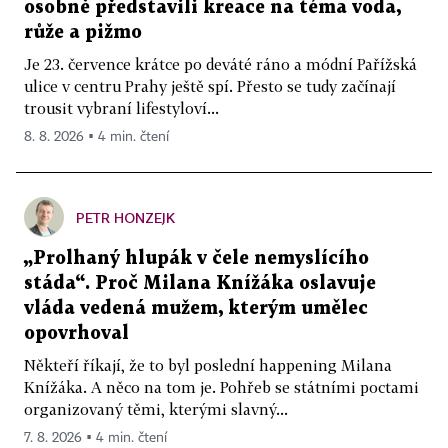
osobně představili kreace na téma voda,
růže a pižmo
Je 23. července krátce po deváté ráno a módní Pařížská
ulice v centru Prahy ještě spí. Přesto se tudy začínají
trousit vybraní lifestyloví...
8. 8. 2026 ▪ 4 min. čtení
PETR HONZEJK
„Prolhaný hlupák v čele nemyslícího
stáda“. Proč Milana Knížáka oslavuje
vláda vedená mužem, kterým umělec
opovrhoval
Někteří říkají, že to byl poslední happening Milana
Knížáka. A něco na tom je. Pohřeb se státními poctami
organizovaný těmi, kterými slavný...
7. 8. 2026 ▪ 4 min. čtení