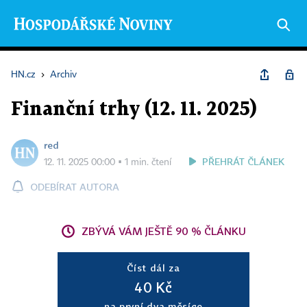
HN.cz
›
Archiv
Finanční trhy (12. 11. 2025)
red
PŘEHRÁT ČLÁNEK
12. 11. 2025 00:00 ▪ 1 min. čtení
ODEBÍRAT AUTORA
ZBÝVÁ VÁM JEŠTĚ 90 % ČLÁNKU
Číst dál za
40 Kč
na první dva měsíce