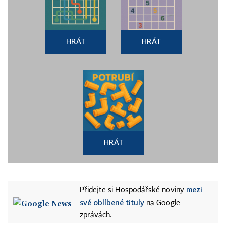
HRÁT
HRÁT
HRÁT
mezi
Přidejte si Hospodářské noviny
své oblíbené tituly
na Google
zprávách.