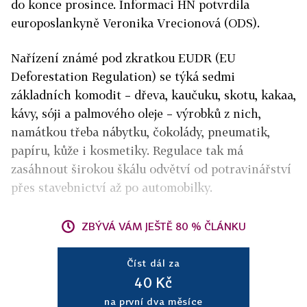
do konce prosince. Informaci HN potvrdila
europoslankyně Veronika Vrecionová (ODS).
Nařízení známé pod zkratkou EUDR (
EU
Deforestation Regulation)
se týká sedmi
základních komodit – dřeva, kaučuku, skotu, kakaa,
kávy, sóji a palmového oleje – výrobků z nich,
namátkou třeba nábytku, čokolády, pneumatik,
papíru, kůže i kosmetiky. Regulace tak má
zasáhnout širokou škálu odvětví od potravinářství
přes stavebnictví až po automobilky.
ZBÝVÁ VÁM JEŠTĚ 80 % ČLÁNKU
Číst dál za
40 Kč
na první dva měsíce