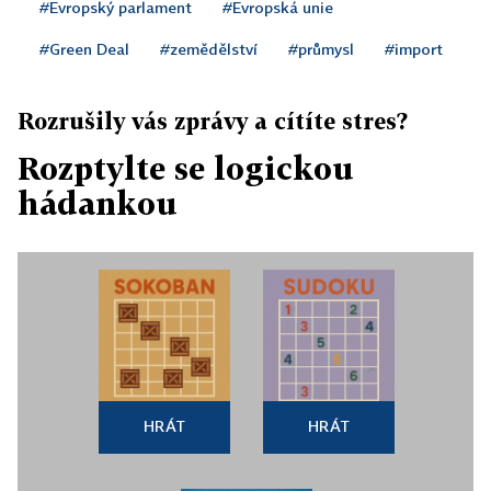
#Evropský parlament
#Evropská unie
#Green Deal
#zemědělství
#průmysl
#import
Rozrušily vás zprávy a cítíte stres?
Rozptylte se logickou
hádankou
HRÁT
HRÁT