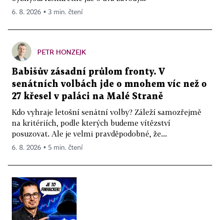
6. 8. 2026 ▪ 3 min. čtení
PETR HONZEJK
Babišův zásadní průlom fronty. V
senátních volbách jde o mnohem víc než o
27 křesel v paláci na Malé Straně
Kdo vyhraje letošní senátní volby? Záleží samozřejmě
na kritériích, podle kterých budeme vítězství
posuzovat. Ale je velmi pravděpodobné, že...
6. 8. 2026 ▪ 5 min. čtení