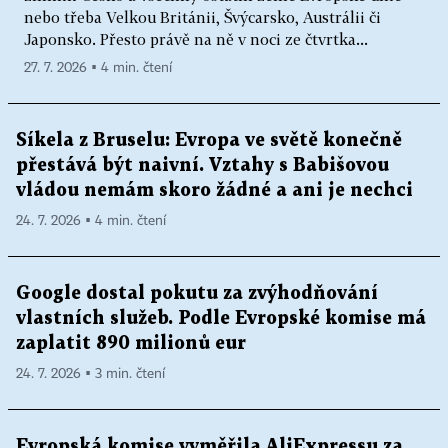
nebo třeba Velkou Británii, Švýcarsko, Austrálii či
Japonsko. Přesto právě na ně v noci ze čtvrtka...
27. 7. 2026 ▪ 4 min. čtení
Síkela z Bruselu: Evropa ve světě konečně
přestává být naivní. Vztahy s Babišovou
vládou nemám skoro žádné a ani je nechci
24. 7. 2026 ▪ 4 min. čtení
Google dostal pokutu za zvýhodňování
vlastních služeb. Podle Evropské komise má
zaplatit 890 milionů eur
24. 7. 2026 ▪ 3 min. čtení
Evropská komise vyměřila AliExpressu za