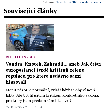
|
Předplatné HN+ je zcela bez reklam.
Související články
ŘEDITELÉ EVROPY
Vondra, Knotek, Zahradil... aneb Jak čeští
europoslanci tvrdě kritizují zelené
regulace, pro které nedávno sami
hlasovali
Měnit názor je normální, zvlášť když se objeví nová
fakta. Ale být hlasitým kritikem konkrétního zákona,
pro který jsem předtím sám hlasoval?...
27. 11. 2025 ▪ 7 min. čtení