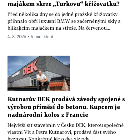
majákem skrze „Turkovu“ křižovatku?
Před několika dny se do jedné pražské křižovatky
přihnalo obří luxusní BMW se začerněnými skly a
blikajícím majáčkem na střeše. Na červenou...
4. 8. 2026 ▪ 6 min. čtení
Kutnarův DEK prodává závody spojené s
výrobou příměsí do betonu. Kupcem je
nadnárodní kolos z Francie
Největší síť stavebnin v Česku DEK, kterou společně
vlastní Vít a Petra Kutnarovi, prodává část svého
byznysu. Konkrétně jde o dva závody...