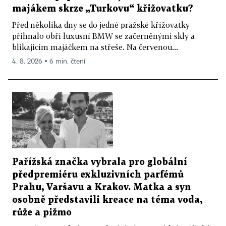
majákem skrze „Turkovu“ křižovatku?
Před několika dny se do jedné pražské křižovatky
přihnalo obří luxusní BMW se začerněnými skly a
blikajícím majáčkem na střeše. Na červenou...
4. 8. 2026 ▪ 6 min. čtení
Pařížská značka vybrala pro globální
předpremiéru exkluzivních parfémů
Prahu, Varšavu a Krakov. Matka a syn
osobně představili kreace na téma voda,
růže a pižmo