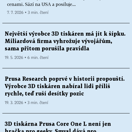
cenami. Sází na USA a posiluje...
7. 7. 2026 ▪ 3 min. čtení
Největší výrobce 3D tiskáren má jít k šípku.
Miliardová firma vyhrožuje vývojářům,
sama přitom porušila pravidla
19. 5. 2026 ▪ 6 min. čtení
Prusa Research poprvé v historii propouští.
Výrobce 3D tiskáren nabíral lidi příliš
rychle, teď ruší desítky pozic
19. 3. 2026 ▪ 3 min. čtení
3D tiskárna Prusa Core One L není jen
hračka pro geeky. Smysl dává pro