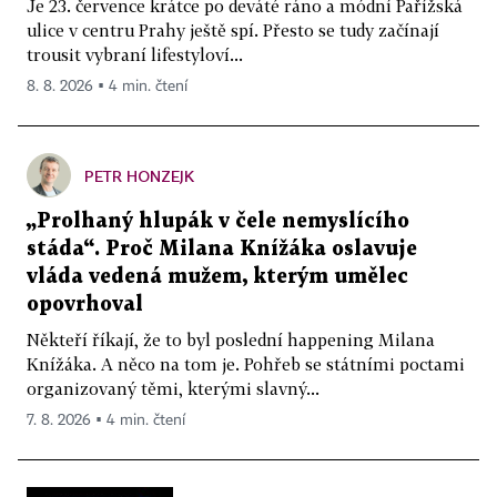
Je 23. července krátce po deváté ráno a módní Pařížská
ulice v centru Prahy ještě spí. Přesto se tudy začínají
trousit vybraní lifestyloví...
8. 8. 2026 ▪ 4 min. čtení
PETR HONZEJK
„Prolhaný hlupák v čele nemyslícího
stáda“. Proč Milana Knížáka oslavuje
vláda vedená mužem, kterým umělec
opovrhoval
Někteří říkají, že to byl poslední happening Milana
Knížáka. A něco na tom je. Pohřeb se státními poctami
organizovaný těmi, kterými slavný...
7. 8. 2026 ▪ 4 min. čtení