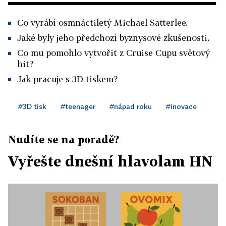
Co vyrábí osmnáctiletý Michael Satterlee.
Jaké byly jeho předchozí byznysové zkušenosti.
Co mu pomohlo vytvořit z Cruise Cupu světový
hit?
Jak pracuje s 3D tiskem?
#3D tisk
#teenager
#nápad roku
#inovace
Nudíte se na poradě?
Vyřešte dnešní hlavolam HN