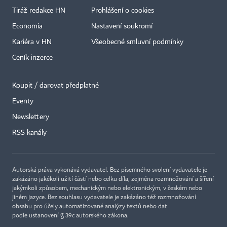
Tiráž redakce HN
Prohlášení o cookies
Economia
Nastavení soukromí
Kariéra v HN
Všeobecné smluvní podmínky
Ceník inzerce
Koupit / darovat předplatné
Eventy
×
Newslettery
RSS kanály
Autorská práva vykonává vydavatel. Bez písemného svolení vydavatele je
zakázáno jakékoli užití částí nebo celku díla, zejména rozmnožování a šíření
jakýmkoli způsobem, mechanickým nebo elektronickým, v českém nebo
jiném jazyce. Bez souhlasu vydavatele je zakázáno též rozmnožování
obsahu pro účely automatizované analýzy textů nebo dat
podle ustanovení § 39c autorského zákona.