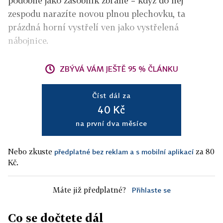
podobně jako zásobník zbraně – když do něj
zespodu narazíte novou plnou plechovku, ta
prázdná horní vystřelí ven jako vystřelená
nábojnice.
ZBÝVÁ VÁM JEŠTĚ 95 % ČLÁNKU
Číst dál za
40 Kč
na první dva měsíce
Nebo zkuste
za 80
předplatné bez reklam a s mobilní aplikací
Kč.
Máte již předplatné?
Přihlaste se
Co se dočtete dál