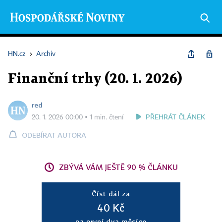
HN.cz
›
Archiv
Finanční trhy (20. 1. 2026)
red
PŘEHRÁT ČLÁNEK
20. 1. 2026 00:00 ▪ 1 min. čtení
ODEBÍRAT AUTORA
ZBÝVÁ VÁM JEŠTĚ 90 % ČLÁNKU
Číst dál za
40 Kč
na první dva měsíce