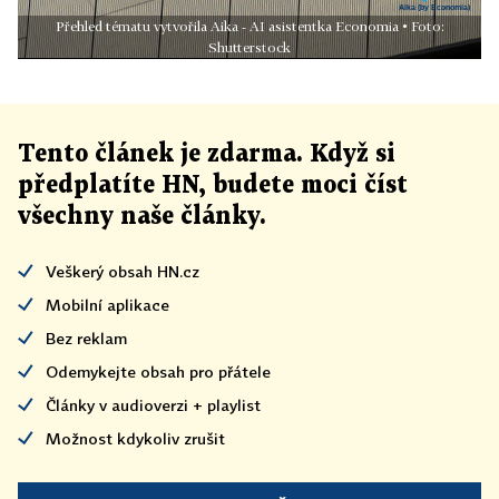
Přehled tématu vytvořila Aika - AI asistentka Economia • Foto:
Shutterstock
Tento článek
je
zdarma. Když si
předplatíte HN, budete moci číst
všechny naše články
.
Veškerý obsah HN.cz
Mobilní aplikace
Bez reklam
Odemykejte obsah pro přátele
Články v audioverzi + playlist
Možnost kdykoliv zrušit