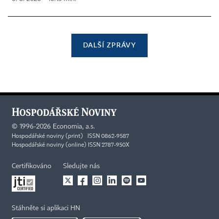
DALŠÍ ZPRÁVY
©
1996-2026
Economia, a.s.
Hospodářské noviny (print) ISSN 0862-9587
Hospodářské noviny (online) ISSN 2787-950X
Certifikováno
Sledujte nás
Stáhněte si aplikaci HN