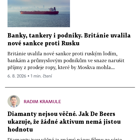
Banky, tankery i podniky. Británie uvalila
nové sankce proti Rusku
Británie uvalila nové sankce proti ruským lodím,
bankám a průmyslovým podnikům ve snaze narušit
příjmy z prodeje ropy, které by Moskva mohla...
6. 8. 2026 ▪ 1 min. čtení
RADIM KRAMULE
Diamanty nejsou věčné. Jak De Beers
ukazuje, že žádné aktivum nemá jistou
hodnotu
Diamanty jsou věčné je známý název filmu ze série