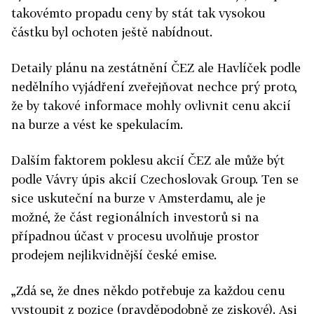
takovémto propadu ceny by stát tak vysokou
částku byl ochoten ještě nabídnout.
Detaily plánu na zestátnění ČEZ ale Havlíček podle
nedělního vyjádření zveřejňovat nechce prý proto,
že by takové informace mohly ovlivnit cenu akcií
na burze a vést ke spekulacím.
Dalším faktorem poklesu akcií ČEZ ale může být
podle Vávry úpis akcií Czechoslovak Group. Ten se
sice uskuteční na burze v Amsterdamu, ale je
možné, že část regionálních investorů si na
případnou účast v procesu uvolňuje prostor
prodejem nejlikvidnější české emise.
„Zdá se, že dnes někdo potřebuje za každou cenu
vystoupit z pozice (pravděpodobně ze ziskové). Asi