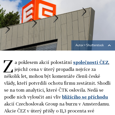
Autor ▪
Shutterstock
Z
a poklesem akcií polostátní
společnosti ČEZ
,
jejichž cena v úterý propadla nejvíce za
několik let, mohou být komentáře členů české
vlády, kteří potvrdili ochotu firmu zestátnit. Shodli
se na tom analytici, které ČTK oslovila. Nedá se
podle nich vyloučit ani vliv
blížícího se příchodu
akcií Czechoslovak Group na burzu v Amsterdamu.
Akcie ČEZ v úterý přišly o 11,3 procenta své