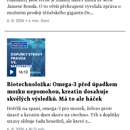
Jamese Bonda. O to větší překvapení vyvolala zpráva o
možném prodeji těžařského gigantu De...
6. 8. 2026 ▪ 4 min. čtení
16:13
Biotechnoložka: Omega-3 před úpadkem
mozku nepomohou, kreatin dosahuje
skvělých výsledků. Má to ale háček
Hořčík na spaní, omega-3 pro mozek, železo proti
únavě a kreatin dnes skoro na všechno. Trh s doplňky
stravy slibuje řadu benefitů, ale které z...
6. 8. 2026 ▪ 16:13 min.