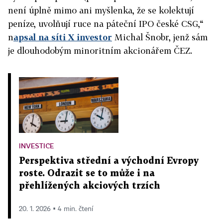
není úplně mimo ani myšlenka, že se kolektují
peníze, uvolňují ruce na páteční IPO české CSG,“
n
apsal na síti X investor
Michal Šnobr, jenž sám
je dlouhodobým minoritním akcionářem ČEZ.
INVESTICE
Perspektiva střední a východní Evropy
roste. Odrazit se to může i na
přehlížených akciových trzích
20. 1. 2026 ▪ 4 min. čtení