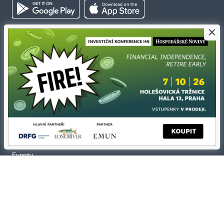
×
Kontakty
Ochrana osobních údajů
Tiráž redakce HN
Prohlášení o cookies
Economia
Nastavení soukromí
Kariéra v HN
Všeobecné smluvní podmínky
Ceník inzerce
Koupit / darovat předplatné
Eventy
Newslettery
RSS kanály
Autorská práva vykonává vydavatel. Bez písemného svolení vydavatele je