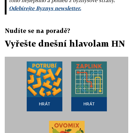
toho nejlepšího a pohled z byznysové strany.
Odebírejte Byznys newsletter.
Nudíte se na poradě?
Vyřešte dnešní hlavolam HN
HRÁT
HRÁT