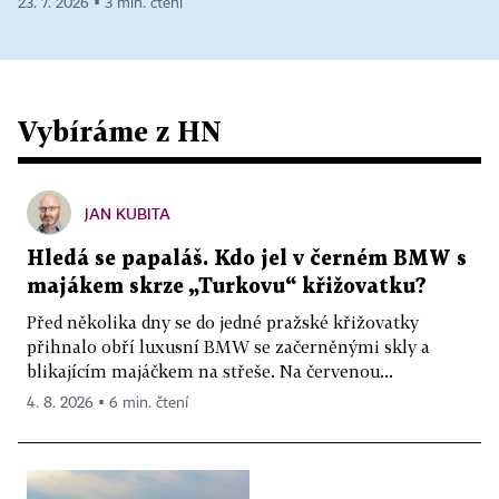
23. 7. 2026 ▪ 3 min. čtení
Vybíráme z HN
JAN KUBITA
Hledá se papaláš. Kdo jel v černém BMW s
majákem skrze „Turkovu“ křižovatku?
Před několika dny se do jedné pražské křižovatky
přihnalo obří luxusní BMW se začerněnými skly a
blikajícím majáčkem na střeše. Na červenou...
4. 8. 2026 ▪ 6 min. čtení