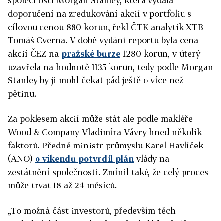
společnosti Morgan Stanley, která vydala
doporučení na zredukování akcií v portfoliu s
cílovou cenou 880 korun, řekl ČTK analytik XTB
Tomáš Cverna. V době vydání reportu byla cena
akcií ČEZ na
pražské burze
1280 korun, v úterý
uzavřela na hodnotě 1135 korun, tedy podle Morgan
Stanley by ji mohl čekat pád ještě o více než
pětinu.
Za poklesem akcií může stát ale podle makléře
Wood & Company Vladimíra Vávry hned několik
faktorů. Předně ministr průmyslu Karel Havlíček
(ANO)
o víkendu potvrdil plán
vlády na
zestátnění společnosti. Zmínil také, že celý proces
může trvat 18 až 24 měsíců.
„To možná část investorů, především těch