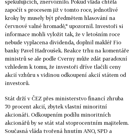
spekulujících, znervóznilo. Pokud vláda chtěla
započít s procesem již v tomto roce, jednotlivé
kroky by musely být předmětem hlasování na
červnové valné hromadě,“ upozornil. Investoři si
informace mohli vyložit tak, že v letošním roce
nebude vyplacena dividenda, doplnil makléř Fio
banky Pavel Hadroušek. Reakce trhu na komentáře
ministrů se ale podle Cverny může zdát paradoxní
vzhledem k tomu, že investoři dříve tlačili ceny
akcií vzhůru s vidinou odkoupení akcií státem od
investorů.
Stát drží v ČEZ přes ministerstvo financí zhruba
70 procent akcií, zbytek vlastní minoritní
akcionáři. Odkoupením podílu minoritních
akcionářů by se stát stal stoprocentním majitelem.
Současná vláda tvořená hnutím ANO, SPD a