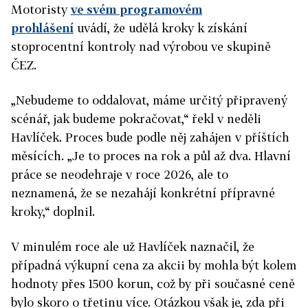
Motoristy
ve svém programovém
prohlášení
uvádí, že udělá kroky k získání
stoprocentní kontroly nad výrobou ve skupině
ČEZ.
„Nebudeme to oddalovat, máme určitý připravený
scénář, jak budeme pokračovat,“ řekl v neděli
Havlíček. Proces bude podle něj zahájen v příštích
měsících. „Je to proces na rok a půl až dva. Hlavní
práce se neodehraje v roce 2026, ale to
neznamená, že se nezahájí konkrétní přípravné
kroky,“ doplnil.
V minulém roce ale už Havlíček naznačil, že
případná výkupní cena za akcii by mohla být kolem
hodnoty přes 1500 korun, což by při současné ceně
bylo skoro o třetinu více. Otázkou však je, zda při