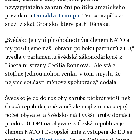
nevyzpytatelná zahraniční politika amerického
prezidenta
Donalda Trumpa
. Ten se například
snaží získat Grónsko, které patří Dánsku.
„Švédsko je nyní plnohodnotným členem NATO a
my posilujeme naši obranu po boku partnerů z EU,“
uvedla v parlamentu švédská zákonodárkyně z
Liberální strany Cecilia Rönnová. „Ale stále
stojíme jednou nohou venku, v tom smyslu, že
nejsme součástí měnové spolupráce,“ dodala.
Švédsko je co do rozlohy zhruba pětkrát větší než
Česká republika, obě země ale mají zhruba stejný
počet obyvatel a Švédsko má i vyšší hrubý domácí
produkt (HDP) na obyvatele. Česká republika je
členem NATO i Evropské unie a vstupem do EU se