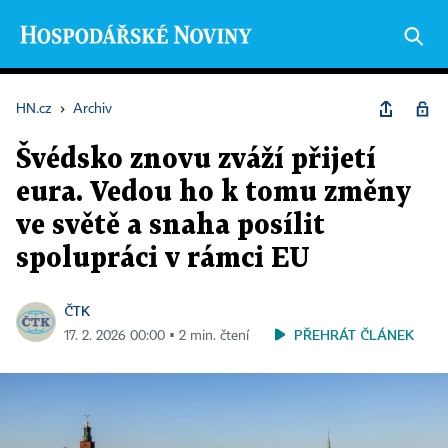
HN.cz
›
Archiv
Švédsko znovu zváží přijetí
eura. Vedou ho k tomu změny
ve světě a snaha posílit
spolupráci v rámci EU
ČTK
PŘEHRÁT ČLÁNEK
17. 2. 2026 00:00 ▪ 2 min. čtení