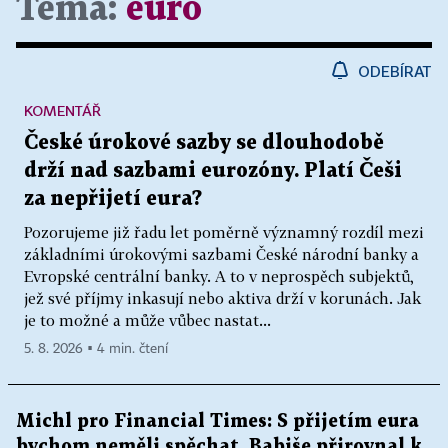
Téma:
euro
ODEBÍRAT
KOMENTÁŘ
České úrokové sazby se dlouhodobě
drží nad sazbami eurozóny. Platí Češi
za nepřijetí eura?
Pozorujeme již řadu let poměrně významný rozdíl mezi
základními úrokovými sazbami České národní banky a
Evropské centrální banky. A to v neprospěch subjektů,
jež své příjmy inkasují nebo aktiva drží v korunách. Jak
je to možné a může vůbec nastat...
5. 8. 2026 ▪ 4 min. čtení
Michl pro Financial Times: S přijetím eura
bychom neměli spěchat, Babiše přirovnal k