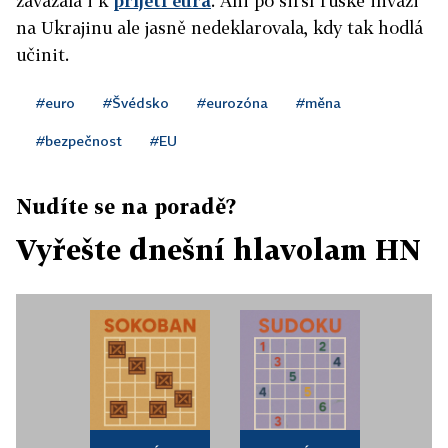
zavázala i k
přijetí eura
. Ani po širší ruské invazi
na Ukrajinu ale jasně nedeklarovala, kdy tak hodlá
učinit.
#euro
#Švédsko
#eurozóna
#měna
#bezpečnost
#EU
Nudíte se na poradě?
Vyřešte dnešní hlavolam HN