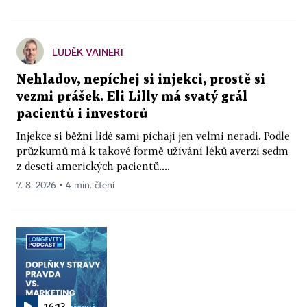
LUDĚK VAINERT
Nehladov, nepíchej si injekci, prostě si
vezmi prášek. Eli Lilly má svatý grál
pacientů i investorů
Injekce si běžní lidé sami píchají jen velmi neradi. Podle
průzkumů má k takové formě užívání léků averzi sedm
z deseti amerických pacientů....
7. 8. 2026 ▪ 4 min. čtení
16:13