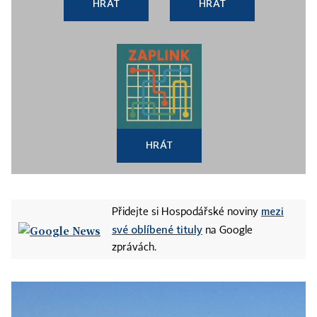
HRÁT
HRÁT
HRÁT
mezi
Přidejte si Hospodářské noviny
své oblíbené tituly
na Google
zprávách.