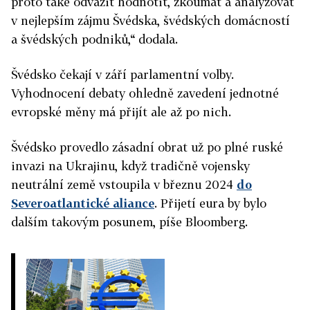
proto také odvážit hodnotit, zkoumat a analyzovat
v nejlepším zájmu Švédska, švédských domácností
a švédských podniků,“ dodala.
Švédsko čekají v září parlamentní volby.
Vyhodnocení debaty ohledně zavedení jednotné
evropské měny má přijít ale až po nich.
Švédsko provedlo zásadní obrat už po plné ruské
invazi na Ukrajinu, když tradičně vojensky
neutrální země vstoupila v březnu 2024
do
Severoatlantické aliance
. Přijetí eura by bylo
dalším takovým posunem, píše Bloomberg.