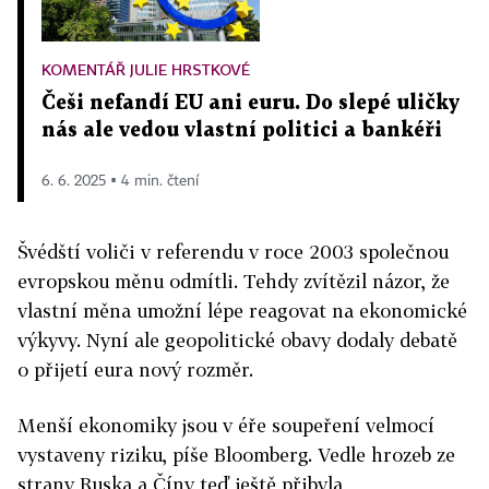
KOMENTÁŘ JULIE HRSTKOVÉ
Češi nefandí EU ani euru. Do slepé uličky
nás ale vedou vlastní politici a bankéři
6. 6. 2025 ▪ 4 min. čtení
Švédští voliči v referendu v roce 2003 společnou
evropskou měnu odmítli. Tehdy zvítězil názor, že
vlastní měna umožní lépe reagovat na ekonomické
výkyvy. Nyní ale geopolitické obavy dodaly debatě
o přijetí eura nový rozměr.
Menší ekonomiky jsou v éře soupeření velmocí
vystaveny riziku, píše Bloomberg. Vedle hrozeb ze
strany Ruska a Číny teď ještě přibyla