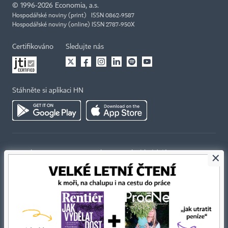
©
1996-2026
Economia, a.s.
Hospodářské noviny (print) ISSN 0862-9587
Hospodářské noviny (online) ISSN 2787-950X
Certifikováno
Sledujte nás
Stáhněte si aplikaci HN
×
Kontakty
Ochrana osobních údajů
Tiráž redakce HN
Prohlášení o cookies
Economia
Nastavení soukromí
Kariéra v HN
Všeobecné smluvní podmínky
Ceník inzerce