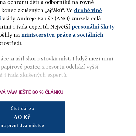
 na ochranu dětí a odborníků na rovné
 i konec zkušených „ajťáků“. Ve
druhé vlně
í
vlády Andreje Babiše (ANO) zmizela celá
 nimi i řada expertů. Největší
personální škrty
oběhly na
ministerstvu práce a sociálních
prostředí.
áce zrušil skoro stovku míst. I když mezi nimi
n papírové pozice, z resortu odchází vyšší
i i řada zkušených expertů.
VÁ VÁM JEŠTĚ 80 % ČLÁNKU
Číst dál za
40 Kč
na první dva měsíce