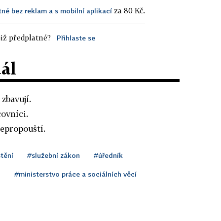
za 80 Kč.
tné bez reklam a s mobilní aplikací
iž předplatné?
Přihlaste se
dál
zbavují.
covníci.
epropouští.
tění
#služební zákon
#úředník
o
#ministerstvo práce a sociálních věcí