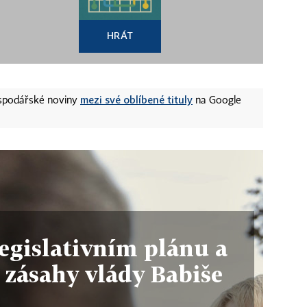
HRÁT
mezi své oblíbené tituly
ospodářské noviny
na Google
egislativním plánu a
 zásahy vlády Babiše