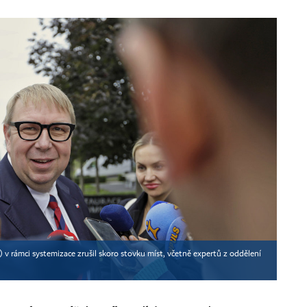
O) v rámci systemizace zrušil skoro stovku míst, včetně expertů z oddělení