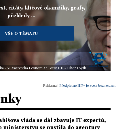
xt, citáty, klíčové okamžiky, grafy,
přehledy ...
VŠE O TÉMATU
ika - AI asistentka Economia • Foto: HN – Libor Fojtík
|
Předplatné HN+ je zcela bez reklam.
ánky
abišova vláda se dál zbavuje IT expertů,
o ministerstvu se pustila do agentury