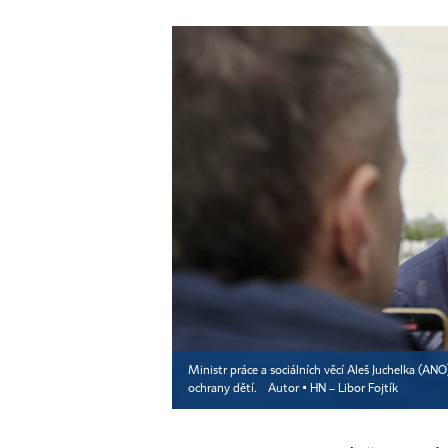
Ministr práce a sociálních věcí Aleš Juchelka (AN
ochrany dětí.
Autor ▪
HN – Libor Fojtík