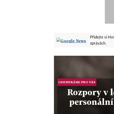
Přidejte si H
zprávách.
ODEMYKÁME PRO VÁS
Rozpory v l
personální