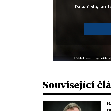
Data, čísla, konte
Přehled tématu vytvořila A
Související čl
B
p