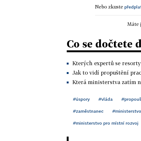
Nebo zkuste
předpla
Máte j
Co se dočtete 
Kterých expertů se resorty 
Jak to vidí propuštění pra
Která ministerstva zatím n
#úspory
#vláda
#propouš
#zaměstnanec
#ministerstv
#ministerstvo pro místní rozvoj