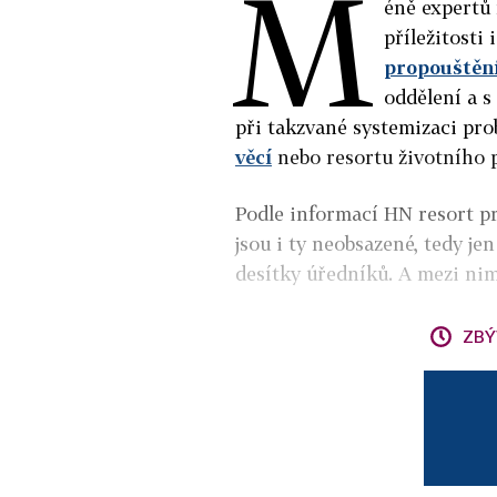
M
éně expertů
příležitosti
propouštěn
oddělení a s
při takzvané systemizaci pr
věcí
nebo resortu životního 
Podle informací HN resort pr
jsou i ty neobsazené, tedy je
desítky úředníků. A mezi nim
ZBÝ