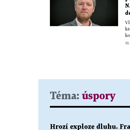
N
d
Vl
kt
ko
19
Téma:
úspory
Hrozí exploze dluhu. Fra