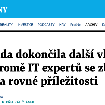
ARCHIV
REALITY
INVESTICE
PODCASTY
HRY
PročNe
D
da dokončila další v
omě IT expertů se zb
 rovné příležitosti
vá
PŘEHRÁT ČLÁNEK