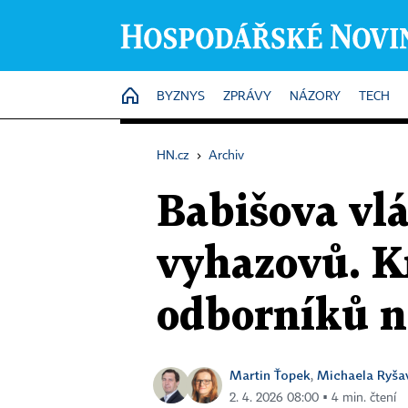
HOME
BYZNYS
ZPRÁVY
NÁZORY
TECH
HN.cz
›
Archiv
Babišova vlá
vyhazovů. Kr
odborníků na
Martin Ťopek
Michaela Ryša
,
2. 4. 2026 08:00 ▪ 4 min. čtení