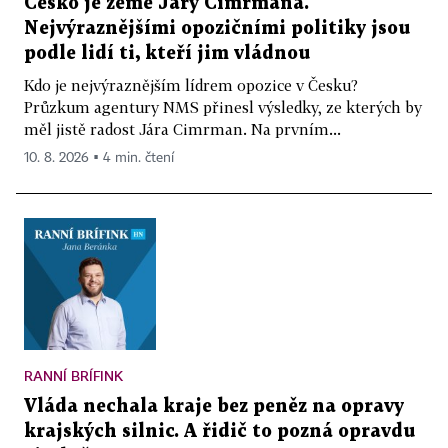
Česko je země Járy Cimrmana.
Nejvýraznějšími opozičními politiky jsou
podle lidí ti, kteří jim vládnou
Kdo je nejvýraznějším lídrem opozice v Česku?
Průzkum agentury NMS přinesl výsledky, ze kterých by
měl jistě radost Jára Cimrman. Na prvním...
10. 8. 2026 ▪ 4 min. čtení
RANNÍ BRÍFINK
Vláda nechala kraje bez peněz na opravy
krajských silnic. A řidič to pozná opravdu