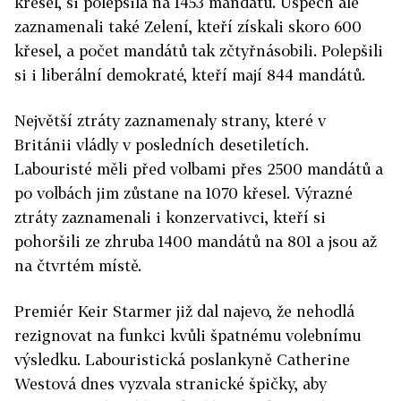
křesel, si polepšila na 1453 mandátů. Úspěch ale
zaznamenali také Zelení, kteří získali skoro 600
křesel, a počet mandátů tak zčtyřnásobili. Polepšili
si i liberální demokraté, kteří mají 844 mandátů.
Největší ztráty zaznamenaly strany, které v
Británii vládly v posledních desetiletích.
Labouristé měli před volbami přes 2500 mandátů a
po volbách jim zůstane na 1070 křesel. Výrazné
ztráty zaznamenali i konzervativci, kteří si
pohoršili ze zhruba 1400 mandátů na 801 a jsou až
na čtvrtém místě.
Premiér Keir Starmer již dal najevo, že nehodlá
rezignovat na funkci kvůli špatnému volebnímu
výsledku. Labouristická poslankyně Catherine
Westová dnes vyzvala stranické špičky, aby