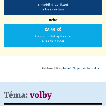
s mobilní aplikací
a bez reklam
nebo
ZA 40 KČ
bez mobilní aplikace
a s reklamou
|
Předplatné HN+ je zcela bez reklam.
Téma:
volby