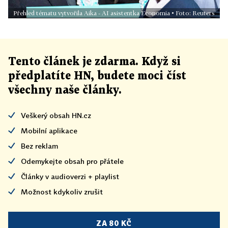
Přehled tématu vytvořila Aika - AI asistentka Economia • Foto: Reuters
Tento článek
je
zdarma. Když si
předplatíte HN, budete moci číst
všechny naše články
.
Veškerý obsah HN.cz
Mobilní aplikace
Bez reklam
Odemykejte obsah pro přátele
Články v audioverzi + playlist
Možnost kdykoliv zrušit
ZA 80 KČ