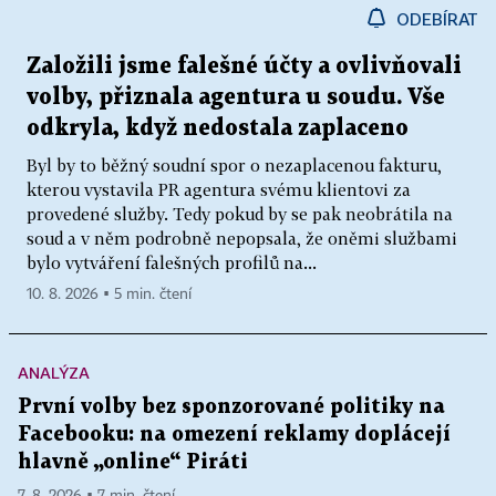
ODEBÍRAT
Založili jsme falešné účty a ovlivňovali
volby, přiznala agentura u soudu. Vše
odkryla, když nedostala zaplaceno
Byl by to běžný soudní spor o nezaplacenou fakturu,
kterou vystavila PR agentura svému klientovi za
provedené služby. Tedy pokud by se pak neobrátila na
soud a v něm podrobně nepopsala, že oněmi službami
bylo vytváření falešných profilů na...
10. 8. 2026 ▪ 5 min. čtení
ANALÝZA
První volby bez sponzorované politiky na
Facebooku: na omezení reklamy doplácejí
hlavně „online“ Piráti
7. 8. 2026 ▪ 7 min. čtení