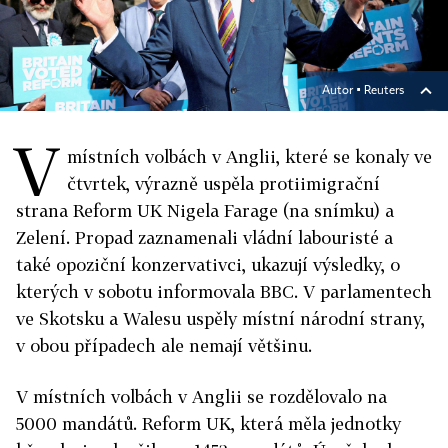
Autor ▪
Reuters
V
místních volbách v Anglii, které se konaly ve
čtvrtek, výrazně uspěla protiimigrační
strana Reform UK Nigela Farage (na snímku) a
Zelení. Propad zaznamenali vládní labouristé a
také opoziční konzervativci, ukazují výsledky, o
kterých v sobotu informovala BBC. V parlamentech
ve Skotsku a Walesu uspěly místní národní strany,
v obou případech ale nemají většinu.
V místních volbách v Anglii se rozdělovalo na
5000 mandátů. Reform UK, která měla jednotky