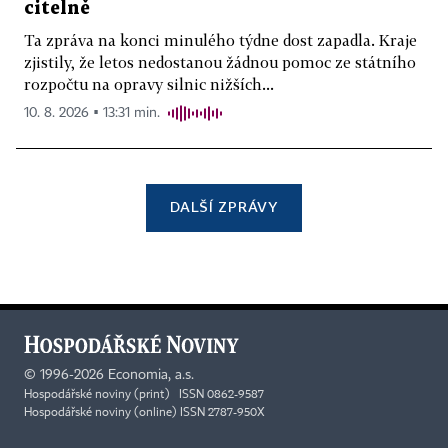
citelně
Ta zpráva na konci minulého týdne dost zapadla. Kraje
zjistily, že letos nedostanou žádnou pomoc ze státního
rozpočtu na opravy silnic nižších...
10. 8. 2026 ▪ 13:31 min.
DALŠÍ ZPRÁVY
©
1996-2026
Economia, a.s.
Hospodářské noviny (print) ISSN 0862-9587
Hospodářské noviny (online) ISSN 2787-950X