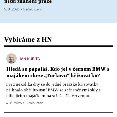
nižší zdanění práce
5. 8. 2026 ▪ 5 min. čtení
Vybíráme z HN
JAN KUBITA
Hledá se papaláš. Kdo jel v černém BMW s
majákem skrze „Turkovu“ křižovatku?
Před několika dny se do jedné pražské křižovatky
přihnalo obří luxusní BMW se začerněnými skly a
blikajícím majáčkem na střeše. Na červenou...
4. 8. 2026 ▪ 6 min. čtení