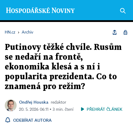
HN.cz
›
Archiv
Putinovy těžké chvíle. Rusům
se nedaří na frontě,
ekonomika klesá a s ní i
popularita prezidenta. Co to
znamená pro režim?
Ondřej Houska
redaktor
PŘEHRÁT ČLÁNEK
20. 5. 2026 06:11 ▪ 3 min. čtení
ODEBÍRAT AUTORA