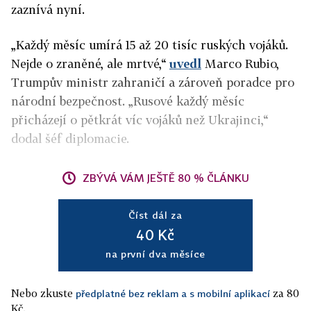
zaznívá nyní.
„Každý měsíc umírá 15 až 20 tisíc ruských vojáků.
Nejde o zraněné, ale mrtvé,“
uvedl
Marco Rubio,
Trumpův ministr zahraničí a zároveň poradce pro
národní bezpečnost. „Rusové každý měsíc
přicházejí o pětkrát víc vojáků než Ukrajinci,“
dodal šéf diplomacie.
ZBÝVÁ VÁM JEŠTĚ 80 % ČLÁNKU
Číst dál za
40 Kč
na první dva měsíce
Nebo zkuste
za 80
předplatné bez reklam a s mobilní aplikací
Kč.