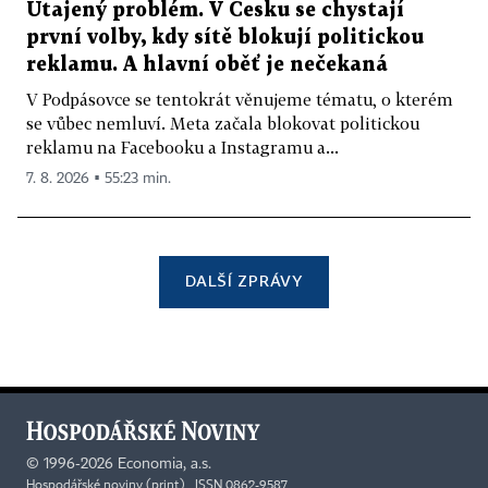
Utajený problém. V Česku se chystají
první volby, kdy sítě blokují politickou
reklamu. A hlavní oběť je nečekaná
V Podpásovce se tentokrát věnujeme tématu, o kterém
se vůbec nemluví. Meta začala blokovat politickou
reklamu na Facebooku a Instagramu a...
7. 8. 2026 ▪ 55:23 min.
DALŠÍ ZPRÁVY
©
1996-2026
Economia, a.s.
Hospodářské noviny (print) ISSN 0862-9587