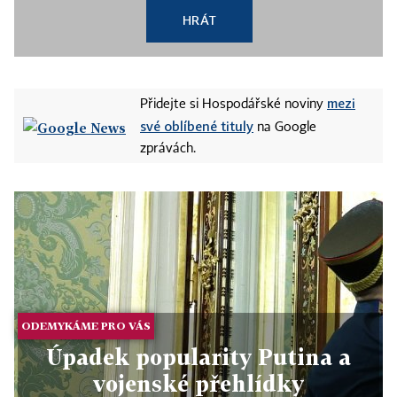
HRÁT
mezi
Přidejte si Hospodářské noviny
své oblíbené tituly
na Google
zprávách.
ODEMYKÁME PRO VÁS
Úpadek popularity Putina a
vojenské přehlídky