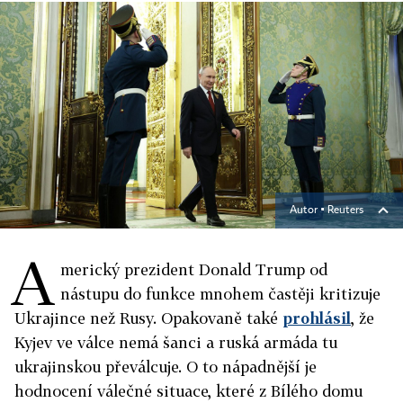
Autor ▪
Reuters
A
merický prezident Donald Trump od
nástupu do funkce mnohem častěji kritizuje
Ukrajince než Rusy. Opakovaně také
prohlásil
, že
Kyjev ve válce nemá šanci a ruská armáda tu
ukrajinskou převálcuje. O to nápadnější je
hodnocení válečné situace, které z Bílého domu