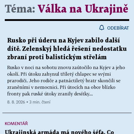
Téma:
Válka na Ukrajině
ODEBÍRAT
Rusko při úderu na Kyjev zabilo další
dítě. Zelenskyj hledá řešení nedostatku
zbraní proti balistickým střelám
Rusko v noci na sobotu znovu zaútočilo na Kyjev a jeho
okolí. Při útoku zahynul tříletý chlapec se svými
prarodiči. Jeho rodiče a patnáctiletý bratr skončili se
zraněními v nemocnici. Při útocích na obce blízko
fronty pak ruské útoky zranily desítky...
8. 8. 2026 ▪ 3 min. čtení
KOMENTÁŘ
Ukrajinská armáda má nového šéfa. Co