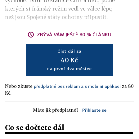
východě. Tvrdí to stanice CNN a BBC, podle
kterých si íránský režim vedl ve válce lépe,
než jsou Spojené státy ochotny připustit.
ZBÝVÁ VÁM JEŠTĚ 90 % ČLÁNKU
Číst dál za
40 Kč
na první dva měsíce
Nebo zkuste
za 80
předplatné bez reklam a s mobilní aplikací
Kč.
Máte již předplatné?
Přihlaste se
Co se dočtete dál