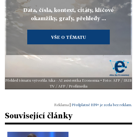
Data, čísla, kontext, citáty, klíčové
okamžiky, grafy, přehledy ...
VŠE O TÉMATU
Přehled tématu vytvořila Aika - AI asistentka Economia • Foto: AFP / IRIB
TV / AFP / Profimedia
|
Předplatné HN+ je zcela bez reklam.
Související články