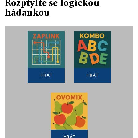
Rozptylte se logickou
hádankou
HRÁT
HRÁT
HRÁT