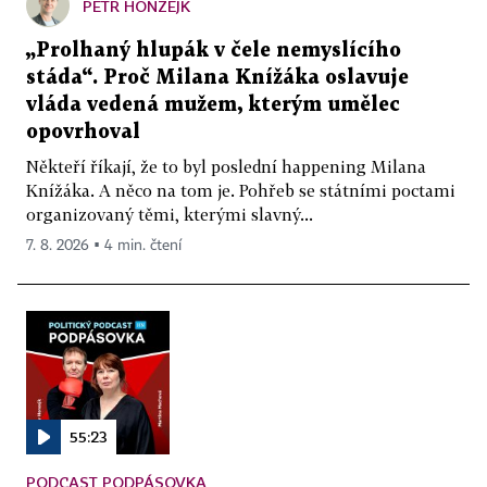
PETR HONZEJK
„Prolhaný hlupák v čele nemyslícího
stáda“. Proč Milana Knížáka oslavuje
vláda vedená mužem, kterým umělec
opovrhoval
Někteří říkají, že to byl poslední happening Milana
Knížáka. A něco na tom je. Pohřeb se státními poctami
organizovaný těmi, kterými slavný...
7. 8. 2026 ▪ 4 min. čtení
55:23
PODCAST PODPÁSOVKA