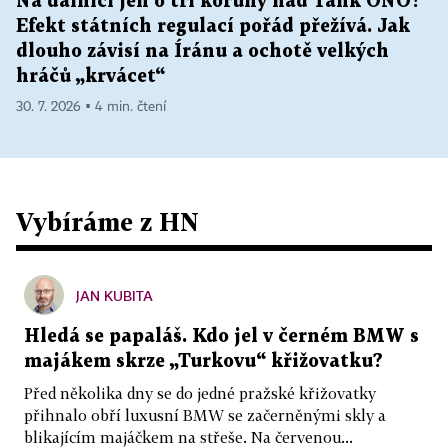
Na dálnici jen o tři koruny nad Tank ONO?
Efekt státních regulací pořád přežívá. Jak
dlouho závisí na Íránu a ochotě velkých
hráčů „krvácet“
30. 7. 2026 ▪ 4 min. čtení
Vybíráme z HN
JAN KUBITA
Hledá se papaláš. Kdo jel v černém BMW s
majákem skrze „Turkovu“ křižovatku?
Před několika dny se do jedné pražské křižovatky
přihnalo obří luxusní BMW se začerněnými skly a
blikajícím majáčkem na střeše. Na červenou...