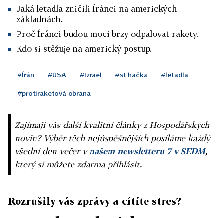
Jaká letadla zničili Íránci na amerických
základnách.
Proč Íránci budou moci brzy odpalovat rakety.
Kdo si stěžuje na americký postup.
#Írán
#USA
#Izrael
#stíhačka
#letadla
#protiraketová obrana
Zajímají vás další kvalitní články z Hospodářských
novin? Výběr těch nejúspěšnějších posíláme každý
všední den večer v
našem newsletteru 7 v SEDM
,
který si můžete zdarma přihlásit.
Rozrušily vás zprávy a cítíte stres?