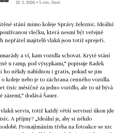
22. 5. 2026 ▪ 5 min. čtení
štěné stání mimo koleje Správy železnic. Ideální
používanou vlečku, která nesmí být veřejně
 nepřátel majitelů vlaků jsou totiž sprejeři.
marády a ví, kam vozidla schovat. Kryté stání
 různě u ramp, pod výsypkami,“ popisuje Radek
 ho někdy nabídnou i gratis, pokud se jim
 o koleje nebo je to záchrana cenného vozidla.
 tisíc měsíčně za jedno vozidlo, ale to už bývá
ké zázemí,“ dodává Šauer.
vlaků servis, totiž každý větší servisní úkon jde
síc. A příjmy? „Ideální je, aby si někdo
hodobě. Pronajímáním třeba na fotoakce se nic