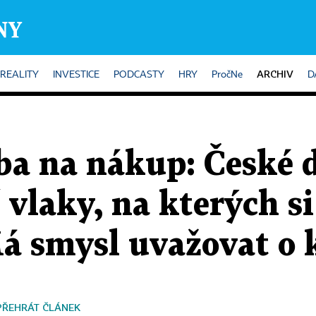
ARCHIV
REALITY
INVESTICE
PODCASTY
HRY
PročNe
D
ba na nákup: České 
 vlaky, na kterých si
Má smysl uvažovat o 
PŘEHRÁT ČLÁNEK