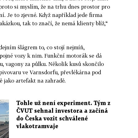
I proto si myslím, že na trhu dnes prostor pro
ní. Je to zjevné. Když například jede firma
kázkou, tak to značí, že nemá klienty blíž,“
dejním šlágrem to, co stojí nejmíň,
ípojné vozy k nim. Funkční motorák se dá
u, vagony za půlku. Několik kusů skončilo
pivovaru ve Varnsdorfu, převlékárna pod
 jako artefakt na zahradě.
Tohle už není experiment. Tým z
ČVUT sehnal investora a začíná
do Česka vozit schválené
vlakotramvaje