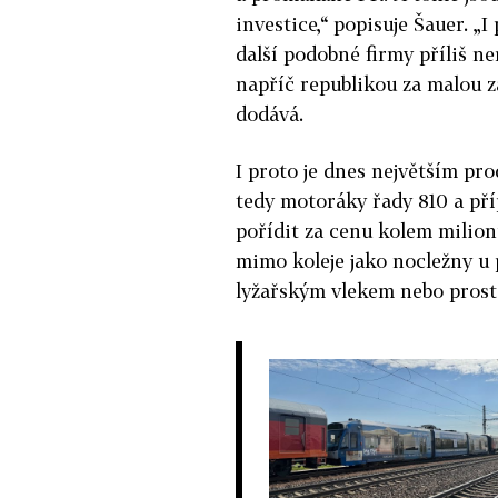
investice,“ popisuje Šauer. „
další podobné firmy příliš ne
napříč republikou za malou za
dodává.
I proto je dnes největším pro
tedy motoráky řady 810 a př
pořídit za cenu kolem milion
mimo koleje jako nocležny u 
lyžařským vlekem nebo prostě