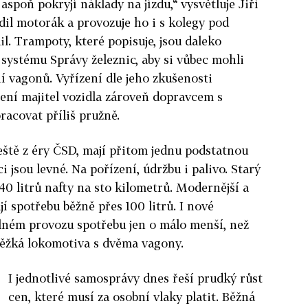
e aspoň pokryjí náklady na jízdu,“ vysvětluje Jiří
dil motorák a provozuje ho i s kolegy pod
l. Trampoty, které popisuje, jsou daleko
 systému Správy železnic, aby si vůbec mohli
í vagonů. Vyřízení dle jeho zkušenosti
ení majitel vozidla zároveň dopravcem s
racovat příliš pružně.
ještě z éry ČSD, mají přitom jednu podstatnou
 jsou levné. Na pořízení, údržbu i palivo. Starý
40 litrů nafty na sto kilometrů. Modernější a
jí spotřebu běžně přes 100 litrů. I nové
lném provozu spotřebu jen o málo menší, než
těžká lokomotiva s dvěma vagony.
I jednotlivé samosprávy dnes řeší prudký růst
cen, které musí za osobní vlaky platit. Běžná