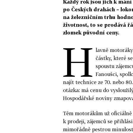
Každý rok jsou jich k mání 
po Českých drahách – loko
na železničním trhu hodno
životnost, to se prodává ř
zlomek původní ceny.
H
lavně motoráky
částky, které se
spoustu zájemců
Fanoušci, spolk
najít technice ze 70. nebo 80.
otázka: má cenu do vysloužil
Hospodářské noviny zmapovaly
Těm motorákům už oficiálně t
k prodeji, zájemců se přihlás
mimořádně pestrou minulost: 