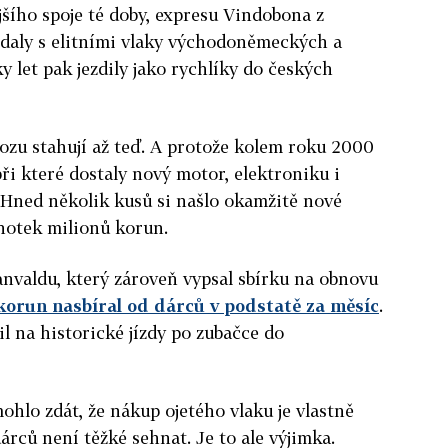
jšího spoje té doby, expresu Vindobona z
ídaly s elitními vlaky východoněmeckých a
y let pak jezdily jako rychlíky do českých
ozu stahují až teď. A protože kolem roku 2000
ři které dostaly nový motor, elektroniku i
m. Hned několik kusů si našlo okamžitě nové
dnotek milionů korun.
anvaldu, který zároveň vypsal sbírku na obnovu
 korun nasbíral od dárců v podstatě za měsíc
.
l na historické jízdy po zubačce do
ohlo zdát, že nákup ojetého vlaku je vlastně
árců není těžké sehnat. Je to ale výjimka.