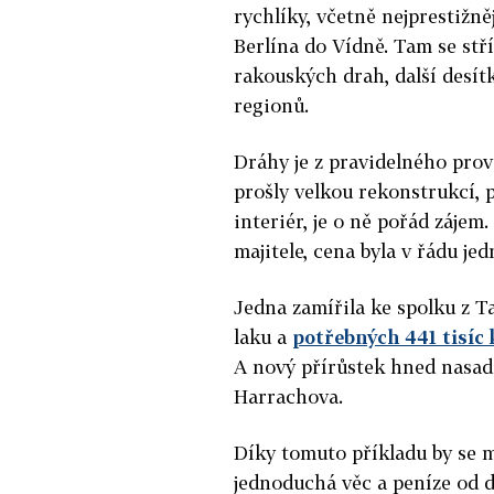
rychlíky, včetně nejprestižně
Berlína do Vídně. Tam se stř
rakouských drah, další desítk
regionů.
Dráhy je z pravidelného prov
prošly velkou rekonstrukcí, p
interiér, je o ně pořád záje
majitele, cena byla v řádu je
Jedna zamířila ke spolku z T
laku a
potřebných 441 tisíc
A nový přírůstek hned nasadi
Harrachova.
Díky tomuto příkladu by se m
jednoduchá věc a peníze od d