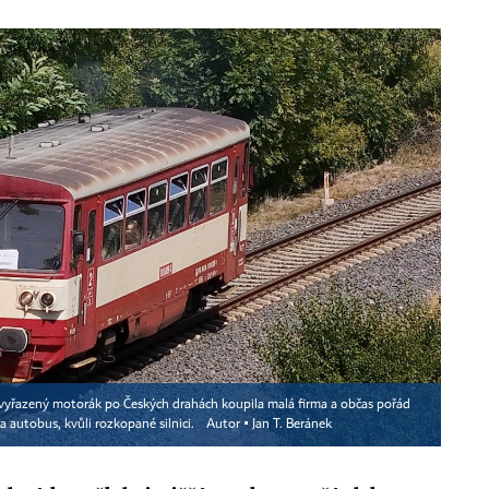
vyřazený motorák po Českých drahách koupila malá firma a občas pořád
a autobus, kvůli rozkopané silnici.
Autor ▪
Jan T. Beránek