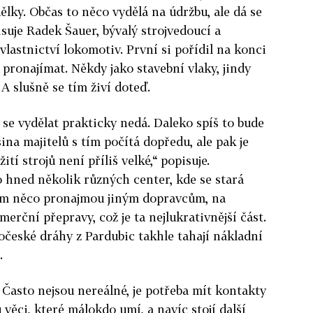
ělky. Občas to něco vydělá na údržbu, ale dá se
pisuje Radek Šauer, bývalý strojvedoucí a
astnictví lokomotiv. První si pořídil na konci
y pronajímat. Někdy jako stavební vlaky, jindy
 slušně se tím živí doteď.
se vydělat prakticky nedá. Daleko spíš to bude
na majitelů s tím počítá dopředu, ale pak je
ití strojů není příliš velké,“ popisuje.
o hned několik různých center, kde se stará
am něco pronajmou jiným dopravcům, na
rční přepravy, což je ta nejlukrativnější část.
české dráhy z Pardubic takhle tahají nákladní
.
 Často nejsou nereálné, je potřeba mít kontakty
věci, které málokdo umí, a navíc stojí další