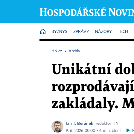
HOME
BYZNYS
ZPRÁVY
NÁZORY
TECH
HN.cz
›
Archiv
Unikátní do
rozprodávají
zakládaly. 
Jan T. Beránek
redaktor HN
9. 6. 2026 00:00 ▪ 6 min. čtení