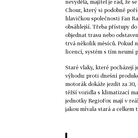
nevydělá, majitel je rád, že s
Chour, který si podobně poří
hlavičkou společnosti Fan Rai
obsáhlejší. Třeba přístupy do
objednat trasu nebo odstaven
trvá několik měsíců. Pokud n
licencí, systém s tím neumí p
Staré vlaky, které pocházejí 
výhodu: proti dnešní produkci
motorák dokáže jezdit za 30, 
těžší vozidla s klimatizací ma
jednotky RegioFox mají v reá
jakou mívala stará a celkem 