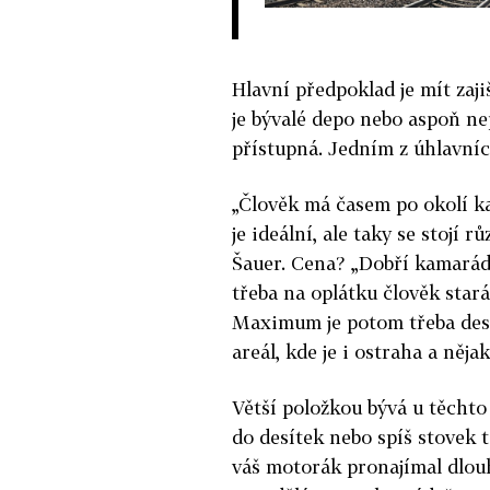
Hlavní předpoklad je mít zaji
je bývalé depo nebo aspoň ne
přístupná. Jedním z úhlavních
„Člověk má časem po okolí ka
je ideální, ale taky se stojí
Šauer. Cena? „Dobří kamarádi
třeba na oplátku člověk stará
Maximum je potom třeba deset
areál, kde je i ostraha a něja
Větší položkou bývá u těchto 
do desítek nebo spíš stovek ti
váš motorák pronajímal dlou