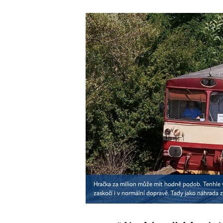
Hračka za milion může mít hodně podob. Tenhle 
zaskočí i v normální dopravě. Tady jako náhrada z