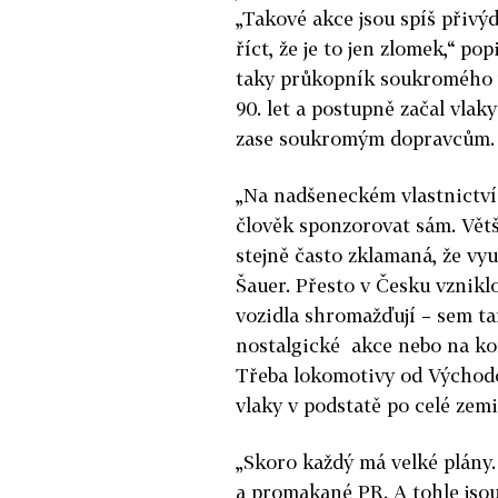
„Takové akce jsou spíš přivýd
říct, že je to jen zlomek,“ po
taky průkopník soukromého vl
90. let a postupně začal vlak
zase soukromým dopravcům. A
„Na nadšeneckém vlastnictví 
člověk sponzorovat sám. Větši
stejně často zklamaná, že využ
Šauer. Přesto v Česku vznikl
vozidla shromažďují – sem t
nostalgické akce nebo na kome
Třeba lokomotivy od Východo
vlaky v podstatě po celé zemi
„Skoro každý má velké plány.
a promakané PR. A tohle jsou 