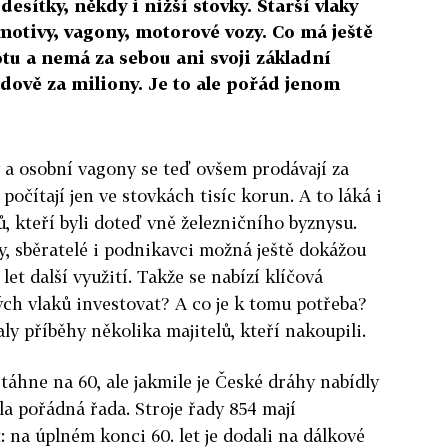
desítky, někdy i nižší stovky. Starší vlaky
motivy, vagony, motorové vozy. Co má ještě
tu a nemá za sebou ani svoji základní
ádově za miliony. Je to ale pořád jenom
 a osobní vagony se teď ovšem prodávají za
 počítají jen ve stovkách tisíc korun. A to láká i
, kteří byli doteď vně železničního byznysu.
y, sběratelé i podnikavci možná ještě dokážou
 let další využití. Takže se nabízí klíčová
ých vlaků investovat? A co je k tomu potřeba?
 příběhy několika majitelů, kteří nakoupili.
áhne na 60, ale jakmile je České dráhy nabídly
ila pořádná řada. Stroje řady 854 mají
na úplném konci 60. let je dodali na dálkové