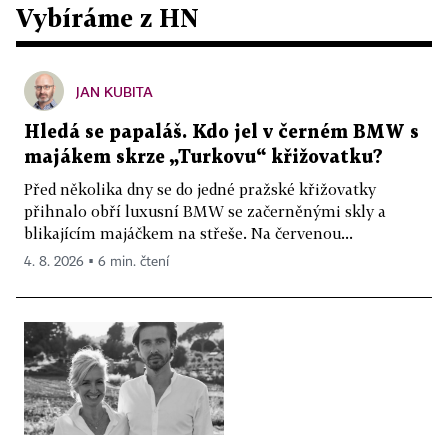
Vybíráme z HN
JAN KUBITA
Hledá se papaláš. Kdo jel v černém BMW s
majákem skrze „Turkovu“ křižovatku?
Před několika dny se do jedné pražské křižovatky
přihnalo obří luxusní BMW se začerněnými skly a
blikajícím majáčkem na střeše. Na červenou...
4. 8. 2026 ▪ 6 min. čtení