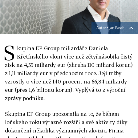
Autor ▪
Jan Rasch
S
kupina EP Group miliardáře Daniela
Křetínského vloni více než zčtyřnásobila čistý
zisk na 4,55 miliardy eur (zhruba 110 miliard korun)
z 1,11 miliardy eur v předchozím roce. Její tržby
vzrostly o více než 140 procent na 66,84 miliardy
eur (přes 1,6 bilionu korun). Vyplývá to z výroční
zprávy podniku.
Skupina EP Group upozornila na to, že během
loňského roku výrazně rozšířila své aktivity díky
dokončení několika významných akvizic. Firma