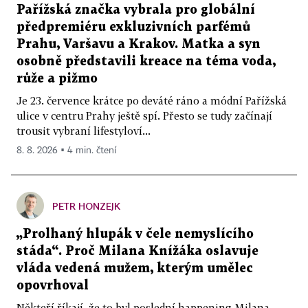
Pařížská značka vybrala pro globální
předpremiéru exkluzivních parfémů
Prahu, Varšavu a Krakov. Matka a syn
osobně představili kreace na téma voda,
růže a pižmo
Je 23. července krátce po deváté ráno a módní Pařížská
ulice v centru Prahy ještě spí. Přesto se tudy začínají
trousit vybraní lifestyloví...
8. 8. 2026 ▪ 4 min. čtení
PETR HONZEJK
„Prolhaný hlupák v čele nemyslícího
stáda“. Proč Milana Knížáka oslavuje
vláda vedená mužem, kterým umělec
opovrhoval
Někteří říkají, že to byl poslední happening Milana