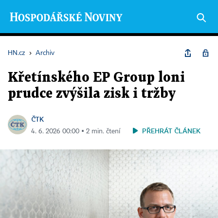
HN.cz
›
Archiv
Křetínského EP Group loni
prudce zvýšila zisk i tržby
ČTK
PŘEHRÁT ČLÁNEK
4. 6. 2026 00:00 ▪ 2 min. čtení