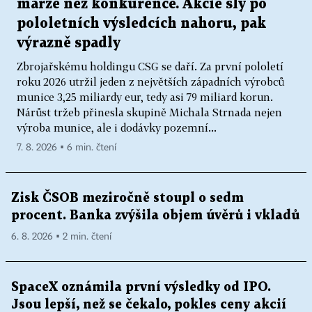
marže než konkurence. Akcie šly po
pololetních výsledcích nahoru, pak
výrazně spadly
Zbrojařskému holdingu CSG se daří. Za první pololetí
roku 2026 utržil jeden z největších západních výrobců
munice 3,25 miliardy eur, tedy asi 79 miliard korun.
Nárůst tržeb přinesla skupině Michala Strnada nejen
výroba munice, ale i dodávky pozemní...
7. 8. 2026 ▪ 6 min. čtení
Zisk ČSOB meziročně stoupl o sedm
procent. Banka zvýšila objem úvěrů i vkladů
6. 8. 2026 ▪ 2 min. čtení
SpaceX oznámila první výsledky od IPO.
Jsou lepší, než se čekalo, pokles ceny akcií