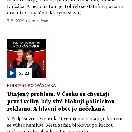
Knížáka. A něco na tom je. Pohřeb se státními poctami
organizovaný těmi, kterými slavný...
7. 8. 2026 ▪ 4 min. čtení
55:23
PODCAST PODPÁSOVKA
Utajený problém. V Česku se chystají
první volby, kdy sítě blokují politickou
reklamu. A hlavní oběť je nečekaná
V Podpásovce se tentokrát věnujeme tématu, o kterém
se vůbec nemluví. Meta začala blokovat politickou
reklamu na Facebooku a Instagramu a...