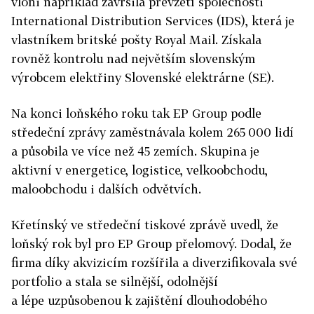
vloni například završila převzetí společnosti
Internatio­nal Distribution Services (IDS), která je
vlastníkem britské pošty Royal Mail. Získala
rovněž kontrolu nad největším slovenským
výrobcem elektřiny Slovenské elektrárne (SE).
Na konci loňského roku tak EP Group podle
středeční zprávy zaměstnávala kolem 265 000 lidí
a působila ve více než 45 zemích. Skupina je
aktivní v energetice, logistice, velkoobchodu,
maloobchodu i dalších odvětvích.
Křetínský ve středeční tiskové zprávě uvedl, že
loňský rok byl pro EP Group přelomový. Dodal, že
firma díky akvizicím rozšířila a diverzifikovala své
portfolio a stala se silnější, odolnější
a lépe uzpůsobenou k zajištění dlouhodobého