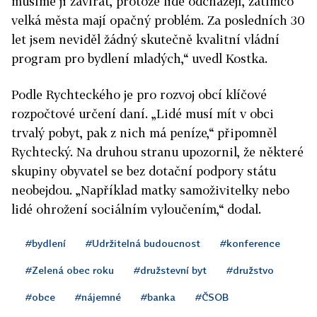
musíme ji zavírat, protože lidé odcházejí, zatímco
velká města mají opačný problém. Za posledních 30
let jsem neviděl žádný skutečně kvalitní vládní
program pro bydlení mladých,“ uvedl Kostka.
Podle Rychteckého je pro rozvoj obcí klíčové
rozpočtové určení daní. „Lidé musí mít v obci
trvalý pobyt, pak z nich má peníze,“ připomněl
Rychtecký. Na druhou stranu upozornil, že některé
skupiny obyvatel se bez dotační podpory státu
neobejdou. „Například matky samoživitelky nebo
lidé ohrožení sociálním vyloučením,“ dodal.
#bydlení
#Udržitelná budoucnost
#konference
#Zelená obec roku
#družstevní byt
#družstvo
#obce
#nájemné
#banka
#ČSOB