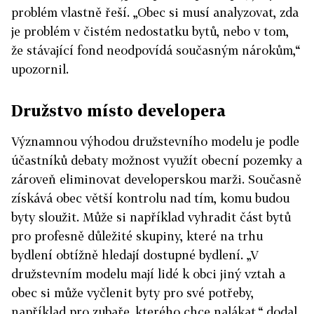
problém vlastně řeší. „Obec si musí analyzovat, zda
je problém v čistém nedostatku bytů, nebo v tom,
že stávající fond neodpovídá současným nárokům,“
upozornil.
Družstvo místo developera
Významnou výhodou družstevního modelu je podle
účastníků debaty možnost využít obecní pozemky a
zároveň eliminovat developerskou marži. Současně
získává obec větší kontrolu nad tím, komu budou
byty sloužit. Může si například vyhradit část bytů
pro profesně důležité skupiny, které na trhu
bydlení obtížně hledají dostupné bydlení. „V
družstevním modelu mají lidé k obci jiný vztah a
obec si může vyčlenit byty pro své potřeby,
například pro zubaře, kterého chce nalákat,“ dodal