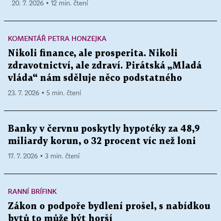
20. 7. 2026 ▪ 12 min. čtení
KOMENTÁŘ PETRA HONZEJKA
Nikoli finance, ale prosperita. Nikoli
zdravotnictví, ale zdraví. Pirátská „Mladá
vláda“ nám sděluje něco podstatného
23. 7. 2026 ▪ 5 min. čtení
Banky v červnu poskytly hypotéky za 48,9
miliardy korun, o 32 procent víc než loni
17. 7. 2026 ▪ 3 min. čtení
RANNÍ BRÍFINK
Zákon o podpoře bydlení prošel, s nabídkou
bytů to může být horší