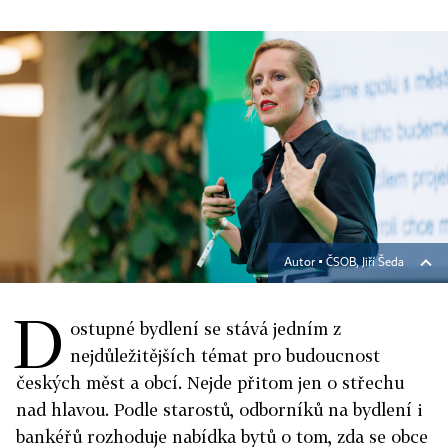
Autor ▪
ČSOB, Jiří Šeda
D
ostupné bydlení se stává jedním z
nejdůležitějších témat pro budoucnost
českých měst a obcí. Nejde přitom jen o střechu
nad hlavou. Podle starostů, odborníků na bydlení i
bankéřů rozhoduje nabídka bytů o tom, zda se obce