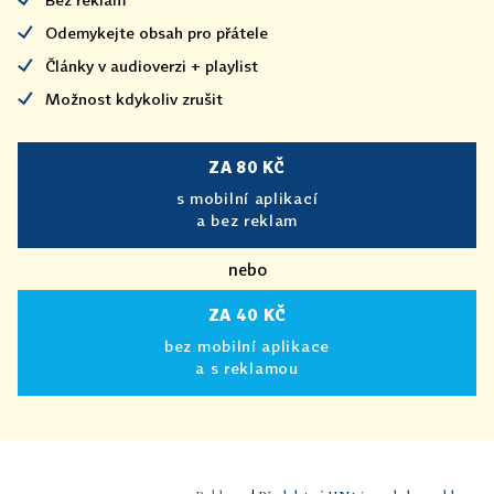
Odemykejte obsah pro přátele
Články v audioverzi + playlist
Možnost kdykoliv zrušit
ZA 80 KČ
s mobilní aplikací
a bez reklam
nebo
ZA 40 KČ
bez mobilní aplikace
a s reklamou