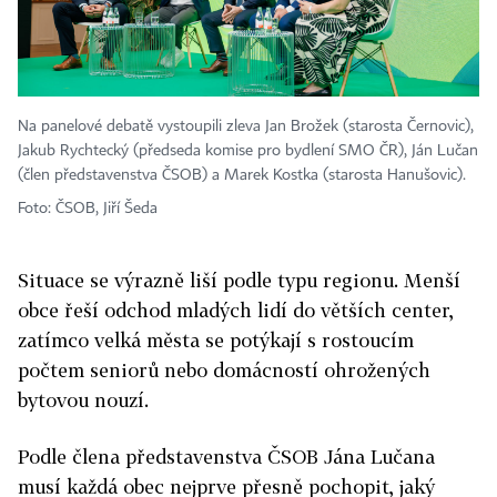
Na panelové debatě vystoupili zleva Jan Brožek (starosta Černovic),
Jakub Rychtecký (předseda komise pro bydlení SMO ČR), Ján Lučan
(člen představenstva ČSOB) a Marek Kostka (starosta Hanušovic).
Foto: ČSOB, Jiří Šeda
Situace se výrazně liší podle typu regionu. Menší
obce řeší odchod mladých lidí do větších center,
zatímco velká města se potýkají s rostoucím
počtem seniorů nebo domácností ohrožených
bytovou nouzí.
Podle člena představenstva ČSOB Jána Lučana
musí každá obec nejprve přesně pochopit, jaký