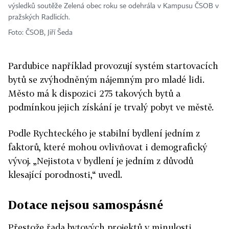
výsledků soutěže Zelená obec roku se odehrála v Kampusu ČSOB v
pražských Radlicích.
Foto: ČSOB, Jiří Šeda
Pardubice například provozují systém startovacích
bytů se zvýhodněným nájemným pro mladé lidi.
Město má k dispozici 275 takových bytů a
podmínkou jejich získání je trvalý pobyt ve městě.
Podle Rychteckého je stabilní bydlení jedním z
faktorů, které mohou ovlivňovat i demografický
vývoj. „Nejistota v bydlení je jedním z důvodů
klesající porodnosti,“ uvedl.
Dotace nejsou samospásné
Přestože řada bytových projektů v minulosti