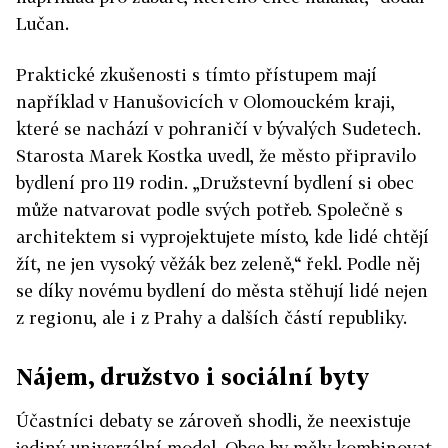
Lučan.
Praktické zkušenosti s tímto přístupem mají
například v Hanušovicích v Olomouckém kraji,
které se nachází v pohraničí v bývalých Sudetech.
Starosta Marek Kostka uvedl, že město připravilo
bydlení pro 119 rodin. „Družstevní bydlení si obec
může natvarovat podle svých potřeb. Společně s
architektem si vyprojektujete místo, kde lidé chtějí
žít, ne jen vysoký věžák bez zeleně,“ řekl. Podle něj
se díky novému bydlení do města stěhují lidé nejen
z regionu, ale i z Prahy a dalších částí republiky.
Nájem, družstvo i sociální byty
Účastníci debaty se zároveň shodli, že neexistuje
jediný univerzální model. Obce by měly kombinovat