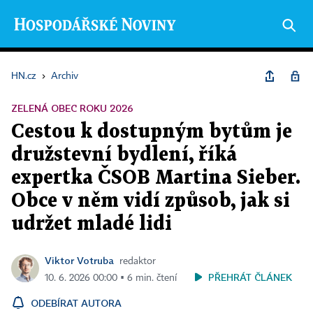
HN.cz
›
Archiv
ZELENÁ OBEC ROKU 2026
Cestou k dostupným bytům je
družstevní bydlení, říká
expertka ČSOB Martina Sieber.
Obce v něm vidí způsob, jak si
udržet mladé lidi
Viktor Votruba
redaktor
PŘEHRÁT ČLÁNEK
10. 6. 2026 00:00 ▪ 6 min. čtení
ODEBÍRAT AUTORA