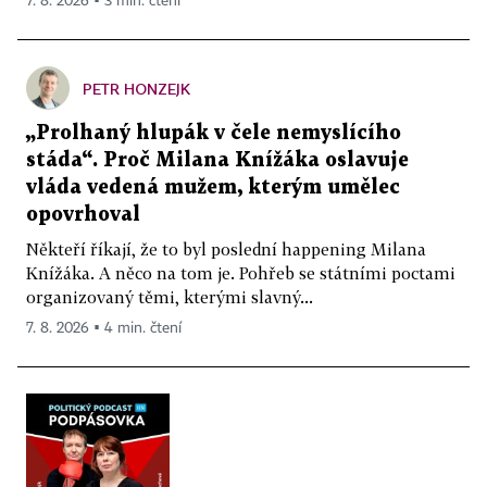
7. 8. 2026 ▪ 3 min. čtení
PETR HONZEJK
„Prolhaný hlupák v čele nemyslícího
stáda“. Proč Milana Knížáka oslavuje
vláda vedená mužem, kterým umělec
opovrhoval
Někteří říkají, že to byl poslední happening Milana
Knížáka. A něco na tom je. Pohřeb se státními poctami
organizovaný těmi, kterými slavný...
7. 8. 2026 ▪ 4 min. čtení