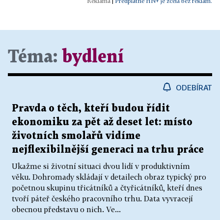
|
Předplatné HN+ je zcela bez reklam.
Téma:
bydlení
ODEBÍRAT
Pravda o těch, kteří budou řídit
ekonomiku za pět až deset let: místo
životních smolařů vidíme
nejflexibilnější generaci na trhu práce
Ukažme si životní situaci dvou lidí v produktivním
věku. Dohromady skládají v detailech obraz typický pro
početnou skupinu třicátníků a čtyřicátníků, kteří dnes
tvoří páteř českého pracovního trhu. Data vyvracejí
obecnou představu o nich. Ve...