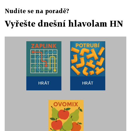
Nudíte se na poradě?
Vyřešte dnešní hlavolam HN
HRÁT
HRÁT