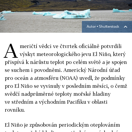
Autor ▪
Shutterstock
A
meričtí vědci ve čtvrtek oficiálně potvrdili
výskyt meteorologického jevu El Niňo, který
přispívá k nárůstu teplot po celém světě a je spojen
se suchem i povodněmi. Americký Národní úřad
pro oceán a atmosféru (NOAA) uvedl, že podmínky
pro El Niňo se vyvinuly v posledním měsíci, o čemž
svědčí nadprůměrné teploty mořské hladiny
ve středním a východním Pacifiku v oblasti
rovníku.
El Niňo je způsobován periodickým oteplováním