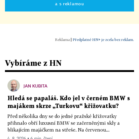
a s reklamou
|
Předplatné HN+ je zcela bez reklam.
Vybíráme z HN
JAN KUBITA
Hledá se papaláš. Kdo jel v černém BMW s
majákem skrze „Turkovu“ křižovatku?
Před několika dny se do jedné pražské křižovatky
přihnalo obří luxusní BMW se začerněnými skly a
blikajícím majáčkem na střeše. Na červenou...
4. 8. 2026 ▪ 6 min. čtení