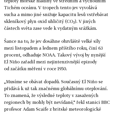
teploty mořské hladiny ve středním a východním
Tichém oceánu. V tropech tento jev vyvolává
sucha a mimo jiné snižuje kapacitu lesů vstřebávat
skleníkový plyn oxid uhličitý (CO₂). V jiných
částech světa zase vede k vydatným srážkám.
Šance na to, že jev dosáhne obzvláště velké síly
mezi listopadem a lednem příštího roku, činí 63
procent, odhaduje NOAA. Takový vývoj by nynější
El Niňo zařadil mezi nejintenzivnější epizody
od začátku měření v roce 1950.
„Musíme se obávat dopadů. Současný El Niňo se
přidává k už tak značnému globálnímu oteplování.
To znamená, že výsledné teploty v zasažených
regionech by mohly být nevídané,“ řekl stanici BBC
profesor Adam Scaife z britské meteorologické