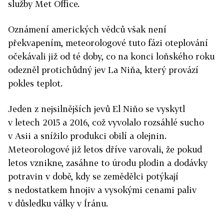
služby Met Office.
Oznámení amerických vědců však není
překvapením, meteorologové tuto fázi oteplování
očekávali již od té doby, co na konci loňského roku
odezněl protichůdný jev La Niňa, který provází
pokles teplot.
Jeden z nejsilnějších jevů El Niňo se vyskytl
v letech 2015 a 2016, což vyvolalo rozsáhlé sucho
v Asii a snížilo produkci obilí a olejnin.
Meteorologové již letos dříve varovali, že pokud
letos vznikne, zasáhne to úrodu plodin a dodávky
potravin v době, kdy se zemědělci potýkají
s nedostatkem hnojiv a vysokými cenami paliv
v důsledku války v Íránu.