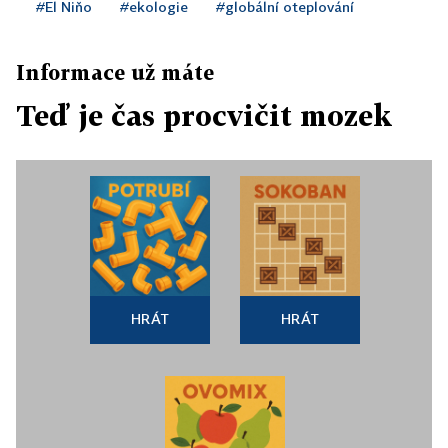
#El Niňo
#ekologie
#globální oteplování
Informace už máte
Teď je čas procvičit mozek
HRÁT
HRÁT