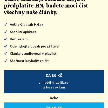
předplatíte HN, budete moci číst
všechny naše články
.
Veškerý obsah HN.cz
Mobilní aplikace
Bez reklam
Odemykejte obsah pro přátele
Články v audioverzi + playlist
Možnost kdykoliv zrušit
ZA 80 KČ
s mobilní aplikací
a bez reklam
nebo
ZA 40 KČ