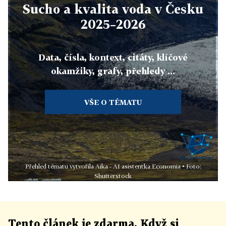
Sucho a kvalita voda v Česku
2025–2026
Data, čísla, kontext, citáty, klíčové
okamžiky, grafy, přehledy ...
VŠE O TÉMATU
Přehled tématu vytvořila Aika - AI asistentka Economia • Foto:
Shutterstock
Tento článek
je
zdarma. Když si