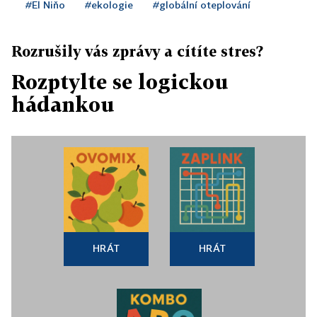
#El Niňo
#ekologie
#globální oteplování
Rozrušily vás zprávy a cítíte stres?
Rozptylte se logickou
hádankou
HRÁT
HRÁT