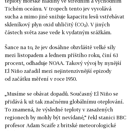
teploty mořské hladiny ve středním a východním
Tichém oceánu. V tropech tento jev vyvolává
sucha a mimo jiné snižuje kapacitu lesů vstřebávat
skleníkový plyn oxid uhličitý (CO₂). V jiných
částech světa zase vede k vydatným srážkám.
Šance na to, že jev dosáhne obzvláště velké síly
mezi listopadem a lednem příštího roku, činí 63
procent, odhaduje NOAA. Takový vývoj by nynější
El Niňo zařadil mezi nejintenzivnější epizody
od začátku měření v roce 1950.
„Musíme se obávat dopadů. Současný El Niňo se
přidává k už tak značnému globálnímu oteplování.
To znamená, že výsledné teploty v zasažených
regionech by mohly být nevídané,“ řekl stanici BBC
profesor Adam Scaife z britské meteorologické