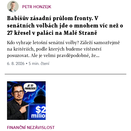
PETR HONZEJK
Babišův zásadní průlom fronty. V
senátních volbách jde o mnohem víc než o
27 křesel v paláci na Malé Straně
Kdo vyhraje letošní senátní volby? Záleží samozřejmě
na kritériích, podle kterých budeme vítězství
posuzovat. Ale je velmi pravděpodobné, že...
6. 8. 2026 ▪ 5 min. čtení
FINANČNÍ NEZÁVISLOST