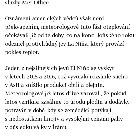
služby Met Office.
Oznámení amerických vědců však není
překvapením, meteorologové tuto fázi oteplování
očekávali již od té doby, co na konci loňského roku
odezněl protichůdný jev La Niňa, který provází
pokles teplot.
Jeden z nejsilnějších jevů El Niňo se vyskytl
v letech 2015 a 2016, což vyvolalo rozsáhlé sucho
v Asii a snížilo produkci obilí a olejnin.
Meteorologové již letos dříve varovali, že pokud
letos vznikne, zasáhne to úrodu plodin a dodávky
potravin v době, kdy se zemědělci potýkají
s nedostatkem hnojiv a vysokými cenami paliv
v důsledku války v Íránu.