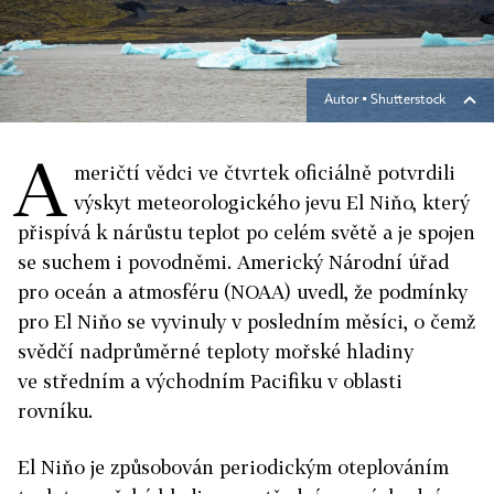
Autor ▪
Shutterstock
A
meričtí vědci ve čtvrtek oficiálně potvrdili
výskyt meteorologického jevu El Niňo, který
přispívá k nárůstu teplot po celém světě a je spojen
se suchem i povodněmi. Americký Národní úřad
pro oceán a atmosféru (NOAA) uvedl, že podmínky
pro El Niňo se vyvinuly v posledním měsíci, o čemž
svědčí nadprůměrné teploty mořské hladiny
ve středním a východním Pacifiku v oblasti
rovníku.
El Niňo je způsobován periodickým oteplováním