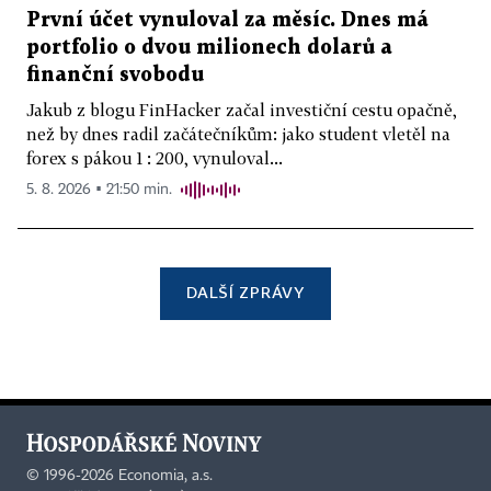
První účet vynuloval za měsíc. Dnes má
portfolio o dvou milionech dolarů a
finanční svobodu
Jakub z blogu FinHacker začal investiční cestu opačně,
než by dnes radil začátečníkům: jako student vletěl na
forex s pákou 1 : 200, vynuloval...
5. 8. 2026 ▪ 21:50 min.
DALŠÍ ZPRÁVY
©
1996-2026
Economia, a.s.