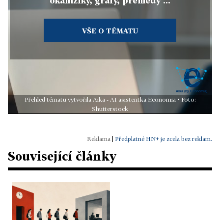
okamžiky, grafy, přehledy ...
VŠE O TÉMATU
Přehled tématu vytvořila Aika - AI asistentka Economia • Foto:
Shutterstock
|
Předplatné HN+ je zcela bez reklam.
Související články