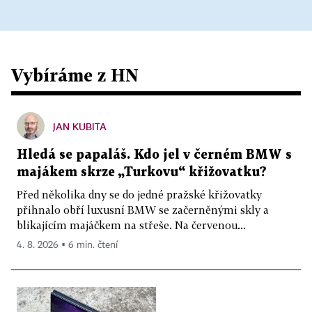
Vybíráme z HN
JAN KUBITA
Hledá se papaláš. Kdo jel v černém BMW s
majákem skrze „Turkovu“ křižovatku?
Před několika dny se do jedné pražské křižovatky
přihnalo obří luxusní BMW se začerněnými skly a
blikajícím majáčkem na střeše. Na červenou...
4. 8. 2026 ▪ 6 min. čtení