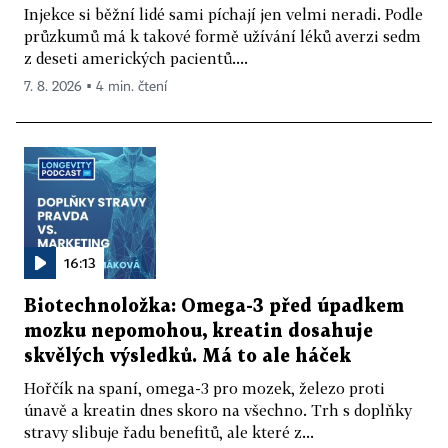
Injekce si běžní lidé sami píchají jen velmi neradi. Podle
průzkumů má k takové formě užívání léků averzi sedm
z deseti amerických pacientů....
7. 8. 2026 ▪ 4 min. čtení
16:13
Biotechnoložka: Omega-3 před úpadkem
mozku nepomohou, kreatin dosahuje
skvělých výsledků. Má to ale háček
Hořčík na spaní, omega-3 pro mozek, železo proti
únavě a kreatin dnes skoro na všechno. Trh s doplňky
stravy slibuje řadu benefitů, ale které z...