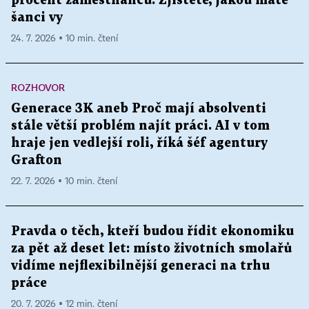
procent zaměstnanců. Zjistěte, jakou máte
šanci vy
24. 7. 2026 ▪ 10 min. čtení
ROZHOVOR
Generace 3K aneb Proč mají absolventi
stále větší problém najít práci. AI v tom
hraje jen vedlejší roli, říká šéf agentury
Grafton
22. 7. 2026 ▪ 10 min. čtení
Pravda o těch, kteří budou řídit ekonomiku
za pět až deset let: místo životních smolařů
vidíme nejflexibilnější generaci na trhu
práce
20. 7. 2026 ▪ 12 min. čtení