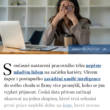
Autor ▪
Shutterstock
S
oučasné nastavení pracovního trhu
nepřeje
mladým lidem
na začátku kariéry. Vlivem
úspor i postupného
zavádění umělé inteligence
do svého chodu si firmy více promýšlí, koho se jim
vyplatí přijmout. Česká data přitom začínají
ukazovat na jednu skupinu, které trvá sehnání
první práce nejdelší dobu: na
ženy
, které zrovna