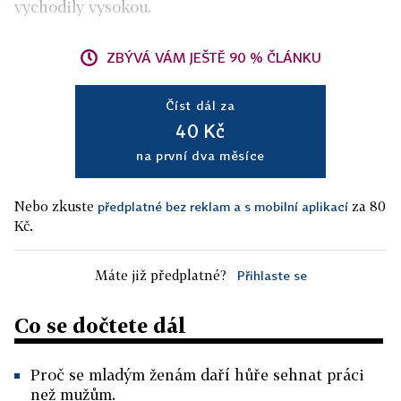
vychodily vysokou.
ZBÝVÁ VÁM JEŠTĚ 90 % ČLÁNKU
Číst dál za
40 Kč
na první dva měsíce
Nebo zkuste
za 80
předplatné bez reklam a s mobilní aplikací
Kč.
Máte již předplatné?
Přihlaste se
Co se dočtete dál
Proč se mladým ženám daří hůře sehnat práci
než mužům.