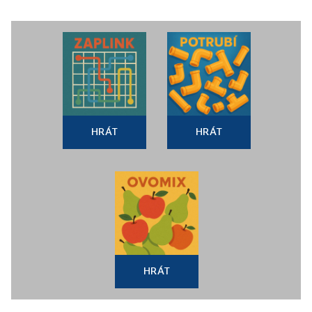
HRÁT
HRÁT
HRÁT