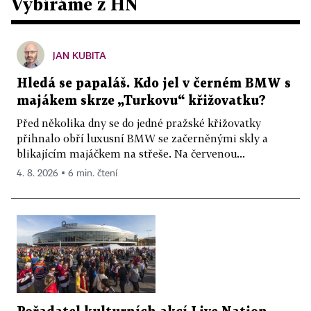
Vybíráme z HN
JAN KUBITA
Hledá se papaláš. Kdo jel v černém BMW s
majákem skrze „Turkovu“ křižovatku?
Před několika dny se do jedné pražské křižovatky
přihnalo obří luxusní BMW se začerněnými skly a
blikajícím majáčkem na střeše. Na červenou...
4. 8. 2026 ▪ 6 min. čtení