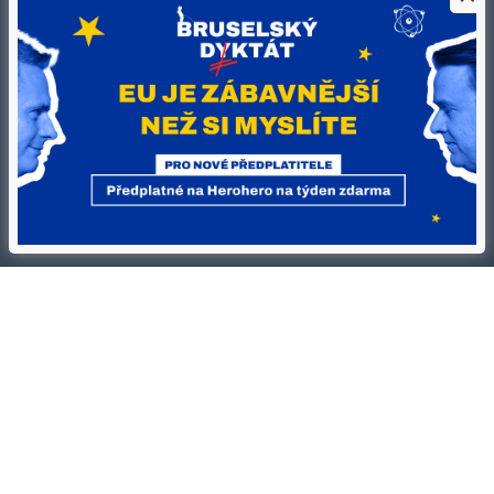
Kontakty
Ochrana osobních údajů
Tiráž redakce HN
Prohlášení o cookies
Economia
Nastavení soukromí
Kariéra v HN
Všeobecné smluvní podmínky
Ceník inzerce
Koupit / darovat předplatné
Eventy
Newslettery
RSS kanály
Autorská práva vykonává vydavatel. Bez písemného svolení vydavatele je
zakázáno jakékoli užití částí nebo celku díla, zejména rozmnožování a šíření
jakýmkoli způsobem, mechanickým nebo elektronickým, v českém nebo
jiném jazyce. Bez souhlasu vydavatele je zakázáno též rozmnožování