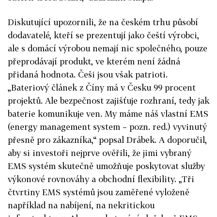
Diskutující upozornili, že na českém trhu působí
dodavatelé, kteří se prezentují jako čeští výrobci,
ale s domácí výrobou nemají nic společného, pouze
přeprodávají produkt, ve kterém není žádná
přidaná hodnota. Češi jsou však patrioti.
„Bateriový článek z Číny má v Česku 99 procent
projektů. Ale bezpečnost zajišťuje rozhraní, tedy jak
baterie komunikuje ven. My máme náš vlastní EMS
(energy management system – pozn. red.) vyvinutý
přesně pro zákazníka,“ popsal Drábek. A doporučil,
aby si investoři nejprve ověřili, že jimi vybraný
EMS systém skutečně umožňuje poskytovat služby
výkonové rovnováhy a obchodní flexibility. „Tři
čtvrtiny EMS systémů jsou zaměřené vyloženě
například na nabíjení, na nekritickou