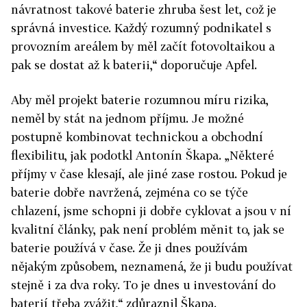
návratnost takové baterie zhruba šest let, což je
správná investice. Každý rozumný podnikatel s
provozním areálem by měl začít fotovoltaikou a
pak se dostat až k baterii,“ doporučuje Apfel.
Aby měl projekt baterie rozumnou míru rizika,
neměl by stát na jednom příjmu. Je možné
postupně kombinovat technickou a obchodní
flexibilitu, jak podotkl Antonín Škapa. „Některé
příjmy v čase klesají, ale jiné zase rostou. Pokud je
baterie dobře navržená, zejména co se týče
chlazení, jsme schopni ji dobře cyklovat a jsou v ní
kvalitní články, pak není problém měnit to, jak se
baterie používá v čase. Že ji dnes používám
nějakým způsobem, neznamená, že ji budu používat
stejně i za dva roky. To je dnes u investování do
baterií třeba zvážit,“ zdůraznil Škapa.