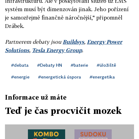
infrastrukturu. Ale v poskytování služeb už EMS
systém musí být dimenzován jinak. Jeho pořízení
je samozřejmě finančně náročnější,“ připomněl
Drábek.
Partnerem debaty jsou
Buildsys
,
Energy Power
Solutions
,
Tesla Energy Group
.
#debata
#Debaty HN
#baterie
#úložiště
#energie
#energetická úspora
#energetika
Informace už máte
Teď je čas procvičit mozek