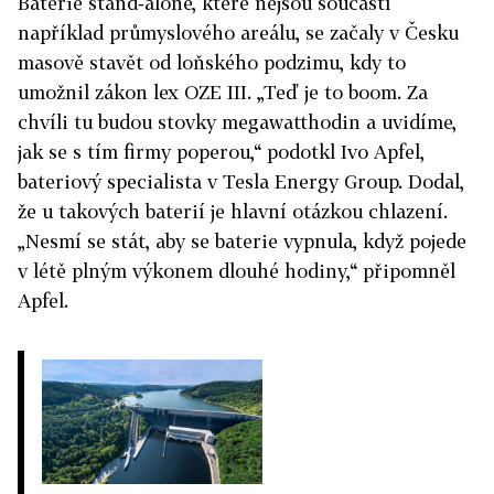
Baterie stand‑alone, které nejsou součástí
například průmyslového areálu, se začaly v Česku
masově stavět od loňského podzimu, kdy to
umožnil zákon lex OZE III. „Teď je to boom. Za
chvíli tu budou stovky megawatthodin a uvidíme,
jak se s tím firmy poperou,“ podotkl Ivo Apfel,
bateriový specialista v Tesla Energy Group. Dodal,
že u takových baterií je hlavní otázkou chlazení.
„Nesmí se stát, aby se baterie vypnula, když pojede
v létě plným výkonem dlouhé hodiny,“ připomněl
Apfel.