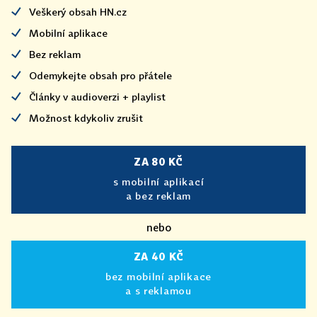
Veškerý obsah HN.cz
Mobilní aplikace
Bez reklam
Odemykejte obsah pro přátele
Články v audioverzi + playlist
Možnost kdykoliv zrušit
ZA 80 KČ
s mobilní aplikací
a bez reklam
nebo
ZA 40 KČ
bez mobilní aplikace
a s reklamou