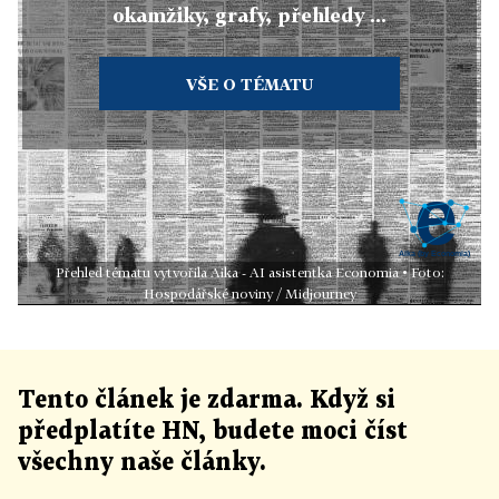
okamžiky, grafy, přehledy ...
VŠE O TÉMATU
Přehled tématu vytvořila Aika - AI asistentka Economia • Foto:
Hospodářské noviny / Midjourney
Tento článek
je
zdarma. Když si
předplatíte HN, budete moci číst
všechny naše články
.