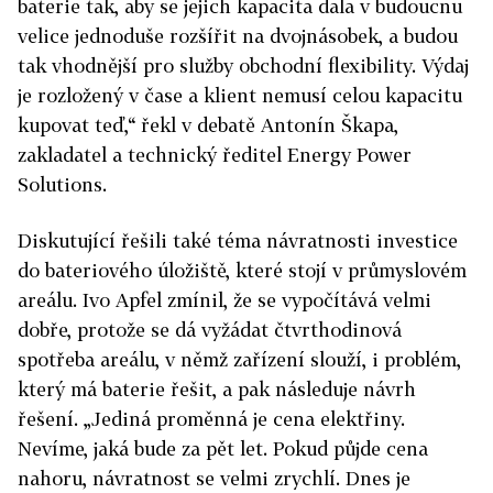
baterie tak, aby se jejich kapacita dala v budoucnu
velice jednoduše rozšířit na dvojnásobek, a budou
tak vhodnější pro služby obchodní flexibility. Výdaj
je rozložený v čase a klient nemusí celou kapacitu
kupovat teď,“ řekl v debatě Antonín Škapa,
zakladatel a technický ředitel Energy Power
Solutions.
Diskutující řešili také téma návratnosti investice
do bateriového úložiště, které stojí v průmyslovém
areálu. Ivo Apfel zmínil, že se vypočítává velmi
dobře, protože se dá vyžádat čtvrthodinová
spotřeba areálu, v němž zařízení slouží, i problém,
který má baterie řešit, a pak následuje návrh
řešení. „Jediná proměnná je cena elektřiny.
Nevíme, jaká bude za pět let. Pokud půjde cena
nahoru, návratnost se velmi zrychlí. Dnes je