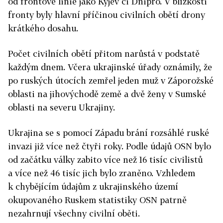
od frontové linie jako Kyjev či Dnipro. V blízkosti
fronty byly hlavní příčinou civilních obětí drony
krátkého dosahu.
Počet civilních obětí přitom narůstá v podstatě
každým dnem. Včera ukrajinské úřady oznámily, že
po ruských útocích zemřel jeden muž v Záporožské
oblasti na jihovýchodě země a dvě ženy v Sumské
oblasti na severu Ukrajiny.
Ukrajina se s pomocí Západu brání rozsáhlé ruské
invazi již více než čtyři roky. Podle údajů OSN bylo
od začátku války zabito více než 16 tisíc civilistů
a více než 46 tisíc jich bylo zraněno. Vzhledem
k chybějícím údajům z ukrajinského území
okupovaného Ruskem statistiky OSN patrně
nezahrnují všechny civilní oběti.