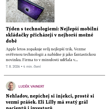
Týden s technologiemi: Nejlepší mobilní
skládačky přicházejí v nejhorší možné
době
Apple letos zopakuje svůj nejlepší trik. Vezme
ověřenou technologii a nabídne ji jako fantastickou
novinku. Firma to v minulosti udělala v...
7. 8. 2026 ▪ 4 min. čtení
LUDĚK VAINERT
Nehladov, nepíchej si injekci, prostě si
vezmi prášek. Eli Lilly má svatý grál
pacientů i investorů