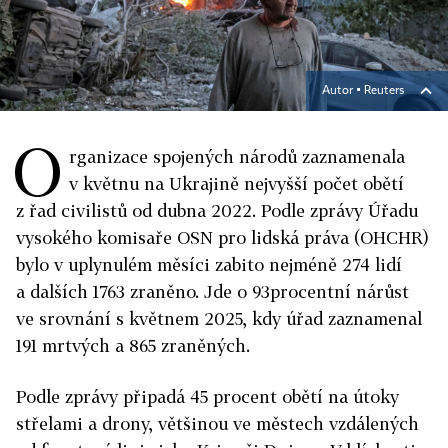
Autor ▪
Reuters
O
rganizace spojených národů zaznamenala
v květnu na Ukrajině nejvyšší počet obětí
z řad civilistů od dubna 2022. Podle zprávy Úřadu
vysokého komisaře OSN pro lidská práva (OHCHR)
bylo v uplynulém měsíci zabito nejméně 274 lidí
a dalších 1763 zraněno. Jde o 93procentní nárůst
ve srovnání s květnem 2025, kdy úřad zaznamenal
191 mrtvých a 865 zraněných.
Podle zprávy připadá 45 procent obětí na útoky
střelami a drony, většinou ve městech vzdálených