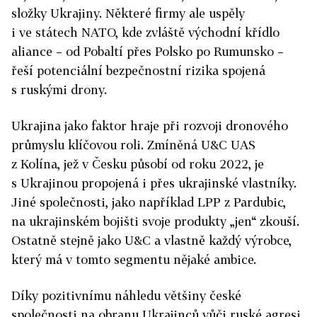
složky Ukrajiny. Některé firmy ale uspěly
i ve státech NATO, kde zvláště východní křídlo
aliance – od Pobaltí přes Polsko po Rumunsko –
řeší potenciální bezpečnostní rizika spojená
s ruskými drony.
Ukrajina jako faktor hraje při rozvoji dronového
průmyslu klíčovou roli. Zmíněná U&C UAS
z Kolína, jež v Česku působí od roku 2022, je
s Ukrajinou propojená i přes ukrajinské vlastníky.
Jiné společnosti, jako například LPP z Pardubic,
na ukrajinském bojišti svoje produkty „jen“ zkouší.
Ostatně stejně jako U&C a vlastně každý výrobce,
který má v tomto segmentu nějaké ambice.
Díky pozitivnímu náhledu většiny české
společnosti na obranu Ukrajinců vůči ruské agresi