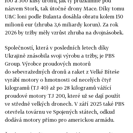
100 a 300 kusy dronů, jak ty průzkumné pod
názvem Stork, tak útočné drony Mace. Díky tomu
U&C loni podle Bulanta dosáhla obratu kolem 150
milionů eur (zhruba 3,6 miliardy korun). Za rok
2026 by tržby měly vzrůst zhruba na dvojnásobek.
Společností, která v posledních letech díky
Ukrajině znásobila svoji výrobu a tržby, je PBS
Group. Výrobce proudových motorů
do sebevražedných dronů a raket z Velké Bíteše
vyrábí motory o hmotnosti od necelých čtyř
kilogramů (TJ 40) až po 28 kilogramů vážící
proudové motory TJ 200, které už se dají použít
ve středně velkých dronech. V září 2025 také PBS
otevřela továrnu ve Spojených státech, odkud
dodává motory přímo pro americkou armádu.