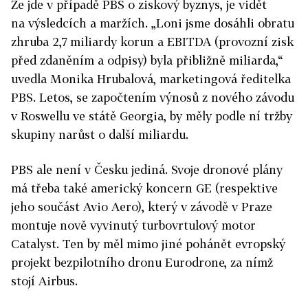
Že jde v případě PBS o ziskový byznys, je vidět
na výsledcích a maržích. „Loni jsme dosáhli obratu
zhruba 2,7 miliardy korun a EBITDA (provozní zisk
před zdaněním a odpisy) byla přibližně miliarda,“
uvedla Monika Hrubalová, marketingová ředitelka
PBS. Letos, se započtením výnosů z nového závodu
v Roswellu ve státě Georgia, by měly podle ní tržby
skupiny narůst o další miliardu.
PBS ale není v Česku jediná. Svoje dronové plány
má třeba také americký koncern GE (respektive
jeho součást Avio Aero), který v závodě v Praze
montuje nově vyvinutý turbovrtulový motor
Catalyst. Ten by měl mimo jiné pohánět evropský
projekt bezpilotního dronu Eurodrone, za nímž
stojí Airbus.