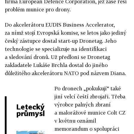
firma European Defence Corporation, jež zase řeší
problém munice pro drony.
Do akcelerátoru EUDIS Business Accelerator,
za nímž stojí Evropská komise, se letos jako jediný
český zástupce dostal start‑up Dronetag. Jeho
technologie se specializuje na identifikaci
a sledování dronů. Už předloni se Dronetag
zakladatele Lukáše Brchla dostal do jiného
důležitého akcelerátoru NATO pod názvem Diana.
Po dronech „pokukují“ také
jiní velcí čeští zbrojaři. Třeba
výrobce palných zbraní
Letecký
průmysl
a malorážové munice Colt CZ
v květnu oznámil
memorandum o spolupráci