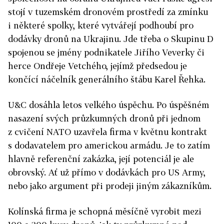
stojí v tuzemském dronovém prostředí za zmínku
i některé spolky, které vytvářejí podhoubí pro
dodávky dronů na Ukrajinu. Jde třeba o Skupinu D
spojenou se jmény podnikatele Jiřího Veverky či
herce Ondřeje Vetchého, jejímž předsedou je
končící náčelník generálního štábu Karel Řehka.
U&C dosáhla letos velkého úspěchu. Po úspěšném
nasazení svých průzkumných dronů při jednom
z cvičení NATO uzavřela firma v květnu kontrakt
s dodavatelem pro americkou armádu. Je to zatím
hlavně referenční zakázka, její potenciál je ale
obrovský. Ať už přímo v dodávkách pro US Army,
nebo jako argument při prodeji jiným zákazníkům.
Kolínská firma je schopná měsíčně vyrobit mezi