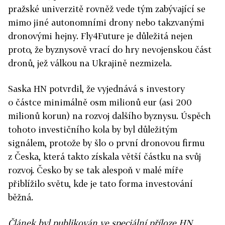
pražské univerzitě rovněž vede tým zabývající se
mimo jiné autonomními drony nebo takzvanými
dronovými hejny. Fly4Future je důležitá nejen
proto, že byznysově vrací do hry nevojenskou část
dronů, jež válkou na Ukrajině nezmizela.
Saska HN potvrdil, že vyjednává s investory
o částce minimálně osm milionů eur (asi 200
milionů korun) na rozvoj dalšího byznysu. Úspěch
tohoto investičního kola by byl důležitým
signálem, protože by šlo o první dronovou firmu
z Česka, která takto získala větší částku na svůj
rozvoj. Česko by se tak alespoň v malé míře
přiblížilo světu, kde je tato forma investování
běžná.
Článek byl publikován ve speciální příloze HN