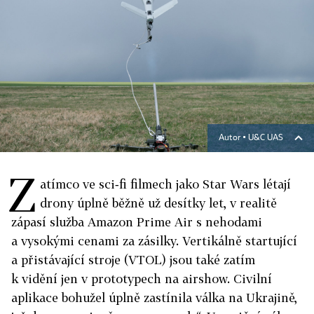
Autor ▪
U&C UAS
Z
atímco ve sci‑fi filmech jako Star Wars létají
drony úplně běžně už desítky let, v realitě
zápasí služba Amazon Prime Air s nehodami
a vysokými cenami za zásilky. Vertikálně startující
a přistávající stroje (VTOL) jsou také zatím
k vidění jen v prototypech na airshow. Civilní
aplikace bohužel úplně zastínila válka na Ukrajině,