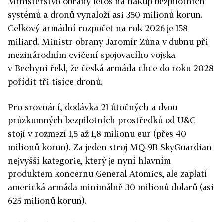
Ministerstvo obrany letos na nákup bezpilotních
systémů a dronů vynaloží asi 350 milionů korun.
Celkový armádní rozpočet na rok 2026 je 158
miliard. Ministr obrany Jaromír Zůna v dubnu při
mezinárodním cvičení spojovacího vojska
v Bechyni řekl, že česká armáda chce do roku 2028
pořídit tři tisíce dronů.
Pro srovnání, dodávka 21 útočných a dvou
průzkumných bezpilotních prostředků od U&C
stojí v rozmezí 1,5 až 1,8 milionu eur (přes 40
milionů korun). Za jeden stroj MQ‑9B SkyGuardian
nejvyšší kategorie, který je nyní hlavním
produktem koncernu General Atomics, ale zaplatí
americká armáda minimálně 30 milionů dolarů (asi
625 milionů korun).