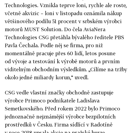
Technologies. Vznikla teprve loni, rychle ale roste,
včetně akvizic – loni v listopadu oznámila nákup
většinového podílu 51 procent v srbském výrobci
motorů MUST Solution. Do čela AviaNera
Technologies CSG přetáhla bývalého ředitele PBS
Pavla Čechala. Podle něj se firma, pro niž
momentálně pracuje přes 60 lidí, letos posune
od vývoje a testování k výrobě motorů a prvním
viditelným obchodním výsledkům. „Cílíme na tržby
okolo jedné miliardy korun,“ uvedl.
CSG vedle vlastní značky obchodně zastupuje
výrobce Primoco podnikatele Ladislava
Semetkovského. Před rokem 2022 bylo Primoco
jednoznačně nejznámější výrobce bezpilotních
prostředků v Česku. Firma sídlící v Radotíně
v roce 2018 upsala akcie na pražské burze