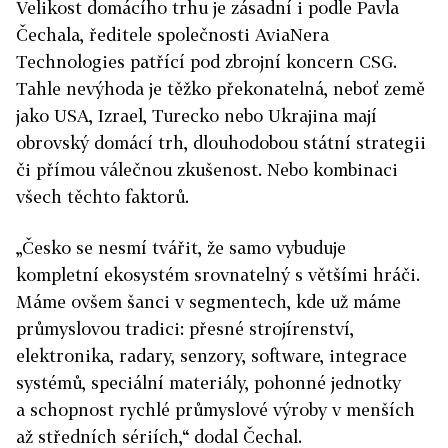
Velikost domácího trhu je zásadní i podle Pavla
Čechala, ředitele společnosti AviaNera
Technologies patřící pod zbrojní koncern CSG.
Tahle nevýhoda je těžko překonatelná, neboť země
jako USA, Izrael, Turecko nebo Ukrajina mají
obrovský domácí trh, dlouhodobou státní strategii
či přímou válečnou zkušenost. Nebo kombinaci
všech těchto faktorů.
„Česko se nesmí tvářit, že samo vybuduje
kompletní ekosystém srovnatelný s většími hráči.
Máme ovšem šanci v segmentech, kde už máme
průmyslovou tradici: přesné strojírenství,
elektronika, radary, senzory, software, integrace
systémů, speciální materiály, pohonné jednotky
a schopnost rychlé průmyslové výroby v menších
až středních sériích,“ dodal Čechal.