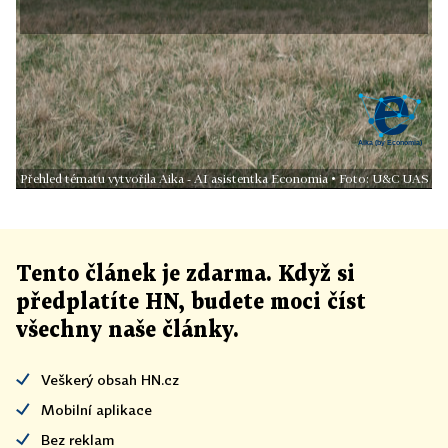
Přehled tématu vytvořila Aika - AI asistentka Economia • Foto: U&C UAS
Tento článek
je
zdarma. Když si
předplatíte HN, budete moci číst
všechny naše články
.
Veškerý obsah HN.cz
Mobilní aplikace
Bez reklam