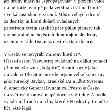
jež drony masivně „zpropagovala“. V poziční válce
na ně totiž nyní připadá většina ztrát na frontě
i velká část škod v zázemí. Místo velkých dronů
za desítky milionů dolarů ovládaných
prostřednictvím satelitů přes půlku planety tak
momentálně na bojištích dominují malé drony
s cenou v řádu tisíců až desítek tisíc dolarů.
V Česku se nevyrábí miliony kusů FPV
(First‑Person View, stroj ovládaný na dálku pomocí
přenosu obrazu z „kokpitu“) dronů ročně jako
na válčící Ukrajině ani zde nejsou velké koncerny
jako turecký Baykar, izraelské IAI a Elbit Systems
či americký General Dynamics. Přesto je Česko
na světové dronové mapě docela viditelné. A podle
vyjádření hráčů na trhu, které HN oslovily, to může
být ještě lepší.