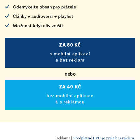
Odemykejte obsah pro přátele
Články v audioverzi + playlist
Možnost kdykoliv zrušit
ZA 80 KČ
s mobilní aplikací
a bez reklam
nebo
ZA 40 KČ
bez mobilní aplikace
a s reklamou
|
Předplatné HN+ je zcela bez reklam.