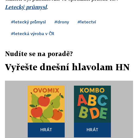
Letecký průmysl
.
#letecký průmysl
#drony
#letectví
#letecká výroba v ČR
Nudíte se na poradě?
Vyřešte dnešní hlavolam HN
HRÁT
HRÁT