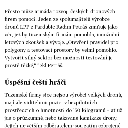
Přesto může armáda rozvoji českých dronových
firem pomoci. Jeden ze spolumajitelů výrobce
dronů LPP z Pardubic Radim Petráš zmiňuje jako
věc, jež by tuzemským firmám pomohla, umožnění
letových zkoušek a vývoje. „Otevření pravidel pro
polygony a testovací prostory by velmi pomohlo.
Vytvořit silný sektor bez možnosti testování je
prostě těžké,“ řekl Petráš.
Úspěšní čeští hráči
Tuzemské firmy sice nejsou výrobci velkých dronů,
mají ale viditelnou pozici v bezpilotních
prostředcích o hmotnosti do 150 kilogramů – ať už
jde o průzkumné, nebo takzvané kamikaze drony.
Jejich největším odběratelem jsou zatím ozbrojené