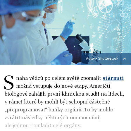
Autor ▪
Shutterstock
S
naha vědců po celém světě zpomalit
stárnutí
možná vstupuje do nové etapy. Američtí
biologové zahájili první klinickou studii na lidech,
v rámci které by mohli být schopní částečně
„přeprogramovat“ buňky orgánů. To by mohlo
zvrátit následky některých onemocnění,
ale jednou i omladit celé orgány.