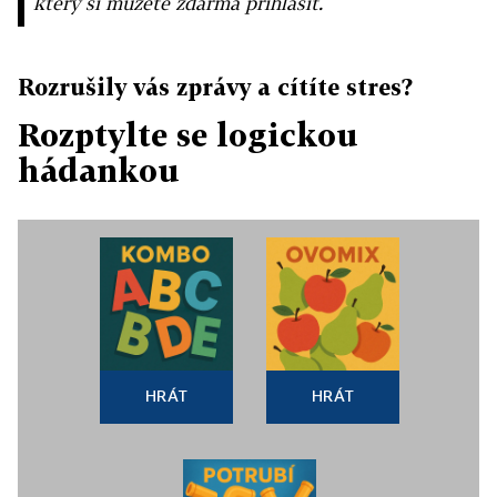
který si můžete zdarma přihlásit.
Rozrušily vás zprávy a cítíte stres?
Rozptylte se logickou
hádankou
HRÁT
HRÁT