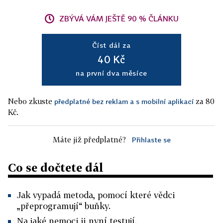
ZBÝVÁ VÁM JEŠTĚ 90 % ČLÁNKU
Číst dál za
40 Kč
na první dva měsíce
Nebo zkuste
za 80
předplatné bez reklam a s mobilní aplikací
Kč.
Máte již předplatné?
Přihlaste se
Co se dočtete dál
Jak vypadá metoda, pomocí které vědci
„přeprogramují“ buňky.
Na jaké nemoci ji nyní testují.