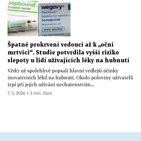
Špatné prokrvení vedoucí až k „oční
mrtvici“. Studie potvrdila vyšší riziko
slepoty u lidí užívajících léky na hubnutí
Vědci už spolehlivě popsali hlavní vedlejší účinky
inovativních léků na hubnutí. Okolo poloviny uživatelů
trpí při jejich užívání nechutenstvím...
7. 5. 2026 ▪ 3 min. čtení