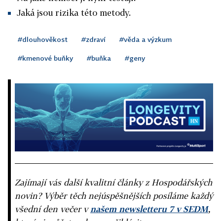
Jaká jsou rizika této metody.
#dlouhověkost
#zdraví
#věda a výzkum
#kmenové buňky
#buňka
#geny
Zajímají vás další kvalitní články z Hospodářských
novin? Výběr těch nejúspěšnějších posíláme každý
všední den večer v
našem newsletteru 7 v SEDM
,