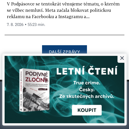
V Podpásovce se tentokrát věnujeme tématu, o kterém
se vůbec nemluví. Meta začala blokovat politickou
reklamu na Facebooku a Instagramu a...
7. 8. 2026 ▪ 55:23 min.
DALŠÍ ZPRÁVY
×
©
1996-2026
Economia, a.s.
Hospodářské noviny (print) ISSN 0862-9587
Hospodářské noviny (online) ISSN 2787-950X
Certifikováno
Sledujte nás