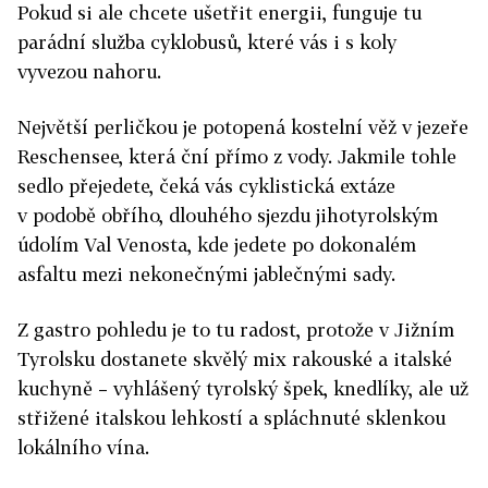
Pokud si ale chcete ušetřit energii, funguje tu
parádní služba cyklobusů, které vás i s koly
vyvezou nahoru.
Největší perličkou je potopená kostelní věž v jezeře
Reschensee, která ční přímo z vody. Jakmile tohle
sedlo přejedete, čeká vás cyklistická extáze
v podobě obřího, dlouhého sjezdu jihotyrolským
údolím Val Venosta, kde jedete po dokonalém
asfaltu mezi nekonečnými jablečnými sady.
Z gastro pohledu je to tu radost, protože v Jižním
Tyrolsku dostanete skvělý mix rakouské a italské
kuchyně – vyhlášený tyrolský špek, knedlíky, ale už
střižené italskou lehkostí a spláchnuté sklenkou
lokálního vína.