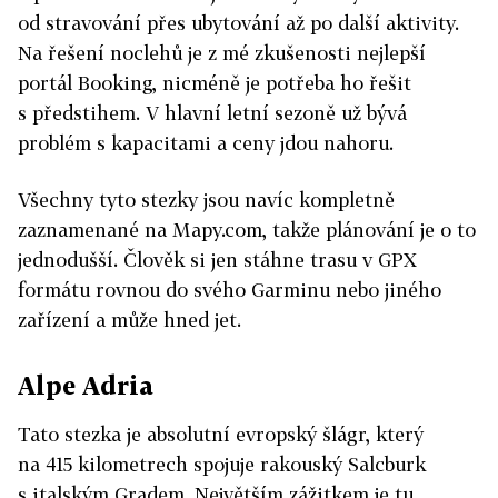
od stravování přes ubytování až po další aktivity.
Na řešení noclehů je z mé zkušenosti nejlepší
portál Booking, nicméně je potřeba ho řešit
s předstihem. V hlavní letní sezoně už bývá
problém s kapacitami a ceny jdou nahoru.
​Všechny tyto stezky jsou navíc kompletně
zaznamenané na Mapy.com, takže plánování je o to
jednodušší. Člověk si jen stáhne trasu v GPX
formátu rovnou do svého Garminu nebo jiného
zařízení a může hned jet.
Alpe Adria
Tato stezka je absolutní evropský šlágr, který
na 415 kilometrech spojuje rakouský Salcburk
s italským Gradem. Největším zážitkem je tu