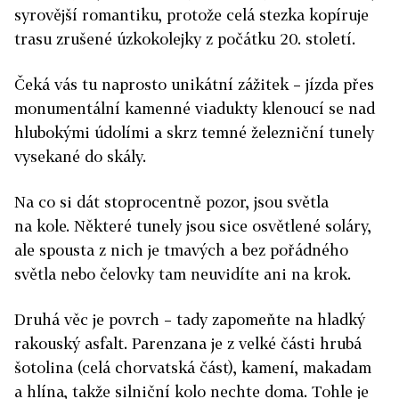
syrovější romantiku, protože celá stezka kopíruje
trasu zrušené úzkokolejky z počátku 20. století.
Čeká vás tu naprosto unikátní zážitek – jízda přes
monumentální kamenné viadukty klenoucí se nad
hlubokými údolími a skrz temné železniční tunely
vysekané do skály.
​Na co si dát stoprocentně pozor, jsou světla
na kole. Některé tunely jsou sice osvětlené soláry,
ale spousta z nich je tmavých a bez pořádného
světla nebo čelovky tam neuvidíte ani na krok.
Druhá věc je povrch – tady zapomeňte na hladký
rakouský asfalt. Parenzana je z velké části hrubá
šotolina (celá chorvatská část), kamení, makadam
a hlína, takže silniční kolo nechte doma. Tohle je