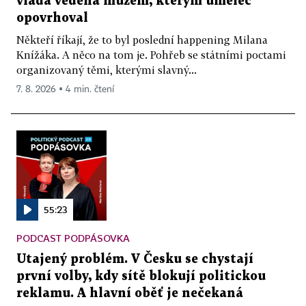
vláda vedená mužem, kterým umělec
opovrhoval
Někteří říkají, že to byl poslední happening Milana
Knížáka. A něco na tom je. Pohřeb se státními poctami
organizovaný těmi, kterými slavný...
7. 8. 2026 ▪ 4 min. čtení
55:23
PODCAST PODPÁSOVKA
Utajený problém. V Česku se chystají
první volby, kdy sítě blokují politickou
reklamu. A hlavní oběť je nečekaná