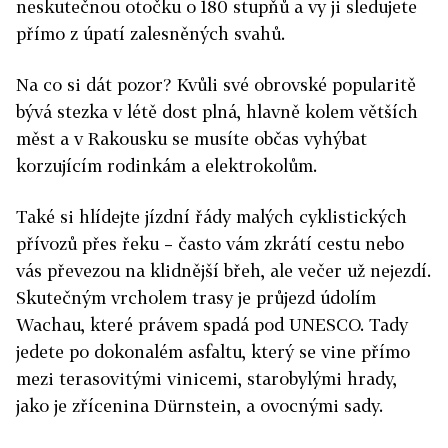
neskutečnou otočku o 180 stupňů a vy ji sledujete
přímo z úpatí zalesněných svahů.
​Na co si dát pozor? Kvůli své obrovské popularitě
bývá stezka v létě dost plná, hlavně kolem větších
měst a v Rakousku se musíte občas vyhýbat
korzujícím rodinkám a elektrokolům.
Také si hlídejte jízdní řády malých cyklistických
přívozů přes řeku – často vám zkrátí cestu nebo
vás převezou na klidnější břeh, ale večer už nejezdí.
Skutečným vrcholem trasy je průjezd údolím
Wachau, které právem spadá pod UNESCO. Tady
jedete po dokonalém asfaltu, který se vine přímo
mezi terasovitými vinicemi, starobylými hrady,
jako je zřícenina Dürnstein, a ovocnými sady.