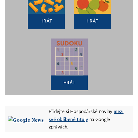
HRÁT
HRÁT
HRÁT
mezi
Přidejte si Hospodářské noviny
své oblíbené tituly
na Google
zprávách.