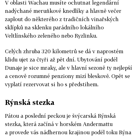
V oblasti Wachau musíte ochutnat legendární
nadýchané meruňkové knedlíky a hlavně večer
zaplout do některého z tradičních vinařských
sklípků na sklenku parádního lokálního
Veltlínského zeleného nebo Ryzlinku.
Celých zhruba 320 kilometrů se dá v naprostém
klidu ujet za čtyři až pět dní. Ubytování podél
Dunaje je sice mraky, ale v hlavní sezoně ty nejlepší
a cenově rozumné penziony mizí bleskově. Opět se
vyplatí rezervovat si ho s předstihem.
Rýnská stezka
Pátou a poslední peckou je švýcarská Rýnská
stezka, která začíná v horském Andermattu
a provede vás nádhernou krajinou podél toku Rýna