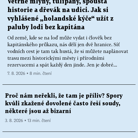
Větrné mlýny, tulipány, spousta
historie a dřevák na udici. Jak si
vyhlášené „holandské kýče“ užít z
paluby lodi bez kapitána
Od země, kde se na loď může vydat i člověk bez
kapitánského průkazu, nás dělí jen dvě hranice. Síť
vodních cest je tam tak hustá, že si můžete naplánovat
trasu mezi historickými městy i přírodními
rezervacemi a spát každý den jinde. Jen je dobré...
7. 8. 2026 ▪ 8 min. čtení
Proč nám neřekli, že tam je příliv? Spory
kvůli zkažené dovolené často řeší soudy,
některé jsou až bizarní
3. 8. 2026 ▪ 13 min. čtení