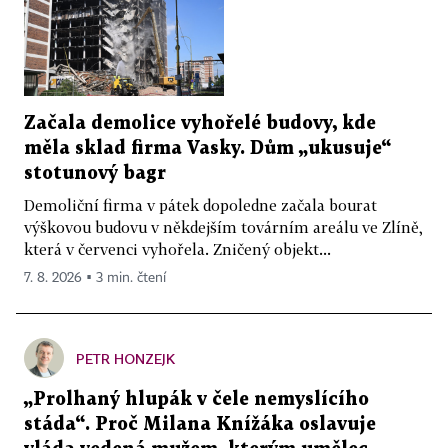
Začala demolice vyhořelé budovy, kde
měla sklad firma Vasky. Dům „ukusuje“
stotunový bagr
Demoliční firma v pátek dopoledne začala bourat
výškovou budovu v někdejším továrním areálu ve Zlíně,
která v červenci vyhořela. Zničený objekt...
7. 8. 2026 ▪ 3 min. čtení
PETR HONZEJK
„Prolhaný hlupák v čele nemyslícího
stáda“. Proč Milana Knížáka oslavuje