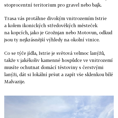
stoprocentní teritorium pro gravel nebo bajk.
Trasa vás protáhne divokým vnitrozemím Istrie
a kolem ikonických středověkých městeček
na kopcích, jako je Grožnjan nebo Motovun, odkud
jsou ty nejkrásnější výhledy na okolní vinice.
Co se týče jídla, Istrie je světová velmoc lanýžů,
takže v jakékoliv kamenné hospůdce ve vnitrozemí
musíte ochutnat domácí těstoviny s čerstvými
lanýži, dát si lokální pršut a zapít vše sklenkou bílé
Malvazije.