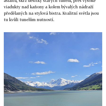
asfaltu, skrz desítky starých tunelů, přes vysoké
viadukty nad kaňony a kolem bývalých nádraží
předělaných na stylová bistra. Kvalitní světla jsou
tu kvůli tunelům nutností.