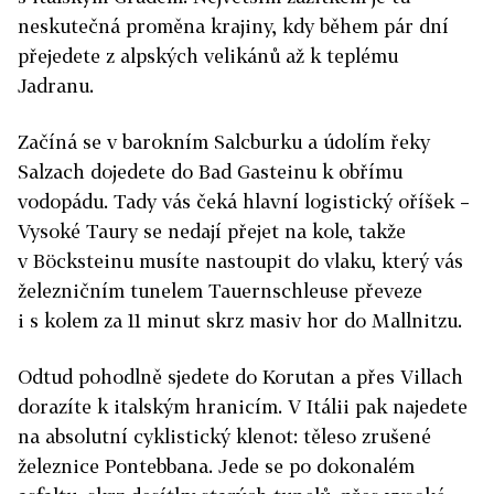
neskutečná proměna krajiny, kdy během pár dní
přejedete z alpských velikánů až k teplému
Jadranu.
Začíná se v barokním Salcburku a údolím řeky
Salzach dojedete do Bad Gasteinu k obřímu
vodopádu. Tady vás čeká hlavní logistický oříšek –
Vysoké Taury se nedají přejet na kole, takže
v Böcksteinu musíte nastoupit do vlaku, který vás
železničním tunelem Tauernschleuse převeze
i s kolem za 11 minut skrz masiv hor do Mallnitzu.
Odtud pohodlně sjedete do Korutan a přes Villach
dorazíte k italským hranicím. V Itálii pak najedete
na absolutní cyklistický klenot: těleso zrušené
železnice Pontebbana. Jede se po dokonalém