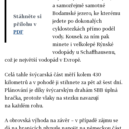
a samozřejmě samotné
Bodamské jezero, ke kterému
Stáhněte si
jedete po dokonalých
přílohu v
cyklostezkách přímo podél
PDF
vody. Kousek za ním pak
minete i velkolepé Rýnské
vodopády u Schaffhausenu,
což je největší vodopád v Evropě.
​Celá tahle švýcarská část měří kolem 430
kilometrů a v pohodě ji stihnete za pět až šest dní.
Plánování je díky švýcarským drahám SBB úplná
hračka, protože vlaky na stezku navazují
na každém rohu.
A obrovská výhoda na závěr – v případě zájmu se
dá na hranicích plynule napojit na německou část