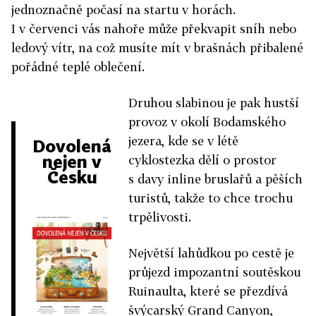
jednoznačně počasí na startu v horách.
I v červenci vás nahoře může překvapit sníh nebo
ledový vítr, na což musíte mít v brašnách přibalené
pořádné teplé oblečení.
Druhou slabinou je pak hustší
provoz v okolí Bodamského
jezera, kde se v létě
Dovolená
nejen v
cyklostezka dělí o prostor
Česku
s davy inline bruslařů a pěších
turistů, takže to chce trochu
trpělivosti.
Největší lahůdkou po cestě je
průjezd impozantní soutěskou
Ruinaulta, které se přezdívá
švýcarský Grand Canyon,