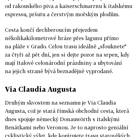
od rakouského piva a kaiserschmarrnu k italskému
espressu, pršutu a čerstvým mořským plodům.
Cesta končí dechberoucím přejezdem
několikakilometrové hráze přes lagunu přímo
na pláže v Grado. Celou trasu ideálně „sfouknete“
za čtyři až pět dní, jen si dejte pozor na srpen, kdy
mají Italové celonárodní prázdniny a ubytování
na jejich straně bývá beznadějně vyprodané.
Via Claudia Augusta
Druhým skvostem na seznamu je Via Claudia
Augusta, což je stará římská obchodní cesta, která
dnes spojuje německý Donauwörth s italskými
Benátkami nebo Veronou. Je to naprosto geniální
cyklistický výlet, kde kopírujete trasu starověkých