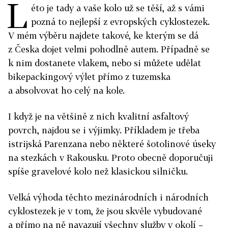
L
éto je tady a vaše kolo už se těší, až s vámi
pozná to nejlepší z evropských cyklostezek.
V mém výběru najdete takové, ke kterým se dá
z Česka dojet velmi pohodlně autem. Případně se
k nim dostanete vlakem, nebo si můžete udělat
bikepackingový výlet přímo z tuzemska
a absolvovat ho celý na kole.
​I když je na většině z nich kvalitní asfaltový
povrch, najdou se i výjimky. Příkladem je třeba
istrijská Parenzana nebo některé šotolinové úseky
na stezkách v Rakousku. Proto obecně doporučuji
spíše gravelové kolo než klasickou silničku.
Velká výhoda těchto mezinárodních i národních
cyklostezek je v tom, že jsou skvěle vybudované
a přímo na ně navazují všechny služby v okolí –