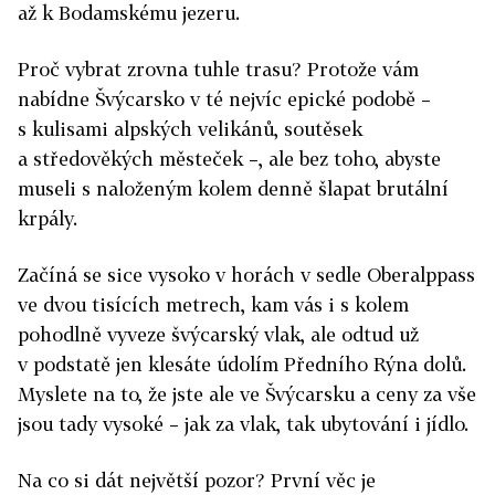
až k Bodamskému jezeru.
Proč vybrat zrovna tuhle trasu? Protože vám
nabídne Švýcarsko v té nejvíc epické podobě –
s kulisami alpských velikánů, soutěsek
a středověkých městeček –, ale bez toho, abyste
museli s naloženým kolem denně šlapat brutální
krpály.
Začíná se sice vysoko v horách v sedle Oberalppass
ve dvou tisících metrech, kam vás i s kolem
pohodlně vyveze švýcarský vlak, ale odtud už
v podstatě jen klesáte údolím Předního Rýna dolů.
Myslete na to, že jste ale ve Švýcarsku a ceny za vše
jsou tady vysoké – jak za vlak, tak ubytování i jídlo.
​Na co si dát největší pozor? První věc je