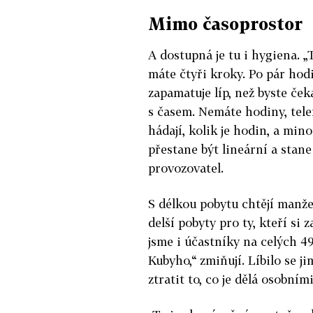
Mimo časoprostor
A dostupná je tu i hygiena. „
máte čtyři kroky. Po pár hodi
zapamatuje líp, než byste čeka
s časem. Nemáte hodiny, tele
hádají, kolik je hodin, a min
přestane být lineární a stane
provozovatel.
S délkou pobytu chtějí manže
delší pobyty pro ty, kteří si z
jsme i účastníky na celých 4
Kubyho,“ zmiňují. Líbilo se ji
ztratit to, co je dělá osobními