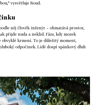
bou,“ vysvětluje Roud.
činku
podle něj člověk inženýr – ohmatává prostor,
ak přijde nuda a neklid. Fáze, kdy mozek
je obvyklé krmení. To je důležitý moment,
hluboký odpočinek. Lidé dospí spánkový dluh