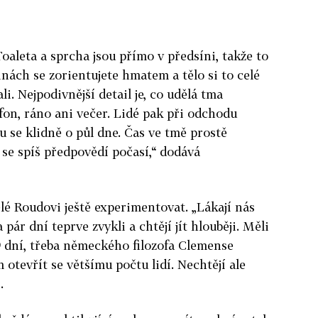
Toaleta a sprcha jsou přímo v předsíni, takže to
nách se zorientujete hmatem a tělo si to celé
li. Nejpodivnější detail je, co udělá tma
fon, ráno ani večer. Lidé pak při odchodu
ou se klidně o půl dne. Čas ve tmě prostě
 se spíš předpovědí počasí,“ dodává
lé Roudovi ještě experimentovat. „Lákají nás
a pár dní teprve zvykli a chtějí jít hlouběji. Měli
9 dní, třeba německého filozofa Clemense
m otevřít se většímu počtu lidí. Nechtějí ale
.