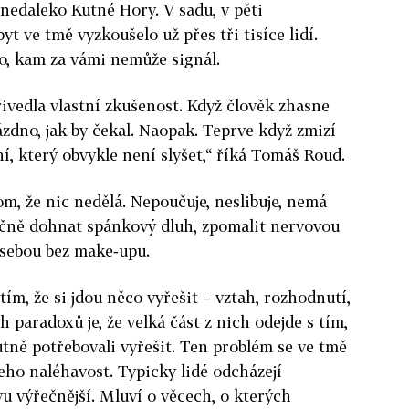
edaleko Kutné Hory. V sadu, v pěti
t ve tmě vyzkoušelo už přes tři tisíce lidí.
to, kam za vámi nemůže signál.
vedla vlastní zkušenost. Když člověk zhasne
zdno, jak by čekal. Naopak. Teprve když zmizí
řní, který obvykle není slyšet,“ říká Tomáš Roud.
om, že nic nedělá. Nepoučuje, neslibuje, nemá
ečně dohnat spánkový dluh, zpomalit nervovou
 sebou bez make‑upu.
tím, že si jdou něco vyřešit – vztah, rozhodnutí,
h paradoxů je, že velká část z nich odejde s tím,
utně potřebovali vyřešit. Ten problém se ve tmě
eho naléhavost. Typicky lidé odcházejí
ivu výřečnější. Mluví o věcech, o kterých