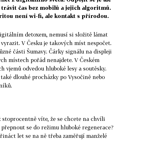
trávit čas bez mobilů a jejich algoritmů.
itou není wi‑fi, ale kontakt s přírodou.
igitálním detoxem, nemusí si složitě lámat
 vyrazit. V Česku je takových míst nespočet.
různé části Šumavy. Čárky signálu na displeji
ých místech pořád nenajdete. V Českém
ch vjemů odvedou hluboké lesy a soutěsky.
u také dlouhé procházky po Vysočině nebo
níků.
ž stoprocentně víte, že se chcete na chvíli
e a přepnout se do režimu hluboké regenerace?
řináct let se na ně třeba zaměřují manželé