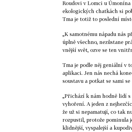
Roudovi v Lomci u Úmonína n
ekologických chatkách si poby
Tma je totiž to poslední mís
„K samotnému nápadu nás při
úplně všechno, nezůstane prá
vnější svět, ozve se ten vnit
Tma je podle něj geniální v t
aplikaci. Jen nás nechá kon
soustavu a potkat se sami se
„Přichází k nám hodně lidí s 
vyhoření. A jeden z nejhezčíc
že už si nepamatují, co tak n
rozpustil, protože pominula j
klidnější, vyspalejší a kupod