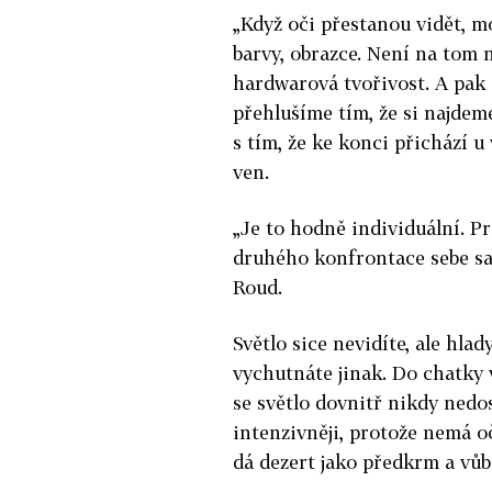
„Když oči přestanou vidět, m
barvy, obrazce. Není na tom n
hardwarová tvořivost. A pak
přehlušíme tím, že si najdem
s tím, že ke konci přichází u 
ven.
„Je to hodně individuální. Pr
druhého konfrontace sebe sa
Roud.
Světlo sice nevidíte, ale hla
vychutnáte jinak. Do chatky 
se světlo dovnitř nikdy ned
intenzivněji, protože nemá oč
dá dezert jako předkrm a vůb