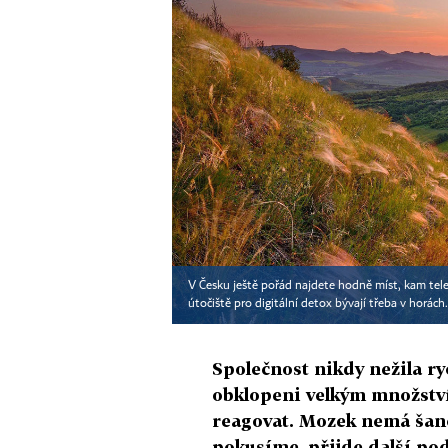
V Česku ještě pořád najdete hodně míst, kam tel
útočiště pro digitální detox bývají třeba v horách
Společnost nikdy nežila ry
obklopeni velkým množství
reagovat. Mozek nemá šanci
pokusíme, přijde další podn