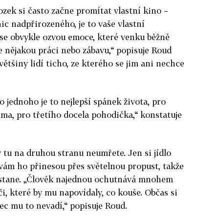
ozek si často začne promítat vlastní kino –
ic nadpřirozeného, je to vaše vlastní
 se obvykle ozvou emoce, které venku běžně
e nějakou práci nebo zábavu,“ popisuje Roud
většiny lidí ticho, ze kterého se jim ani nechce
o jednoho je to nejlepší spánek života, pro
ma, pro třetího docela pohodička,“ konstatuje
dy tu na druhou stranu neumřete. Jen si jídlo
vám ho přinesou přes světelnou propust, takže
ostane. „Člověk najednou ochutnává mnohem
i, které by mu napovídaly, co kouše. Občas si
ec mu to nevadí,“ popisuje Roud.