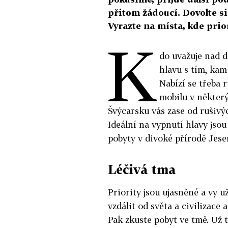
přitom žádoucí. Dovolte si 
Vyrazte na místa, kde prior
K
do uvažuje nad d
hlavu s tím, kam
Nabízí se třeba 
mobilu v někter
Švýcarsku vás zase od rušivý
Ideální na vypnutí hlavy jso
pobyty v divoké přírodě Jese
Léčivá tma
Priority jsou ujasněné a vy u
vzdálit od světa a civilizac
Pak zkuste pobyt ve tmě. Už t