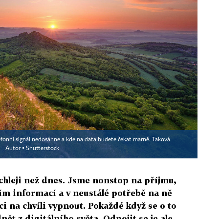
efonní signál nedosáhne a kde na data budete čekat marně. Taková
.
Autor ▪
Shutterstock
chleji než dnes. Jsme nonstop na příjmu,
m informací a v neustálé potřebě na ně
 na chvíli vypnout. Pokaždé když se o to
ět z digitálního světa. Odpojit se je ale