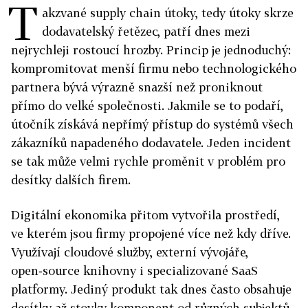
T
akzvané supply chain útoky, tedy útoky skrze
dodavatelský řetězec, patří dnes mezi
nejrychleji rostoucí hrozby. Princip je jednoduchý:
kompromitovat menší firmu nebo technologického
partnera bývá výrazně snazší než proniknout
přímo do velké společnosti. Jakmile se to podaří,
útočník získává nepřímý přístup do systémů všech
zákazníků napadeného dodavatele. Jeden incident
se tak může velmi rychle proměnit v problém pro
desítky dalších firem.
Digitální ekonomika přitom vytvořila prostředí,
ve kterém jsou firmy propojené více než kdy dříve.
Využívají cloudové služby, externí vývojáře,
open‑source knihovny i specializované SaaS
platformy. Jediný produkt tak dnes často obsahuje
desítky až stovky komponent od různých subjektů.