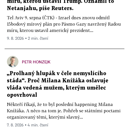
míru, kterou ustavil Trump. Oznámil to
Netanjahu, píše Reuters.
Tel Aviv 9. srpna (ČTK) - Izrael dnes znovu odmítl
15bodový mírový plán pro Pásmo Gazy navržený Radou
míru, kterou ustavil americký prezident...
9. 8. 2026 ▪ 2 min. čtení
PETR HONZEJK
„Prolhaný hlupák v čele nemyslícího
stáda“. Proč Milana Knížáka oslavuje
vláda vedená mužem, kterým umělec
opovrhoval
Někteří říkají, že to byl poslední happening Milana
Knížáka. A něco na tom je. Pohřeb se státními poctami
organizovaný těmi, kterými slavný...
7. 8. 2026 ▪ 4 min. čtení