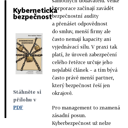
samotných dodavatelů. Velké
korporace začínají zavádět
Kybernetická
bezpečnost
bezpečnostní audity
a přenášet odpovědnost
do smluv, menší firmy ale
často nemají kapacity ani
vyjednávací sílu. V praxi tak
platí, že úroveň zabezpečení
celého řetězce určuje jeho
nejslabší článek – a tím bývá
často právě menší partner,
který bezpečnost řeší jen
Stáhněte si
okrajově.
přílohu v
PDF
Pro management to znamená
zásadní posun.
Kyberbezpečnost už nelze