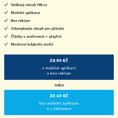
Veškerý obsah HN.cz
Mobilní aplikace
Bez reklam
Odemykejte obsah pro přátele
Články v audioverzi + playlist
Možnost kdykoliv zrušit
ZA 80 KČ
s mobilní aplikací
a bez reklam
nebo
ZA 40 KČ
bez mobilní aplikace
a s reklamou