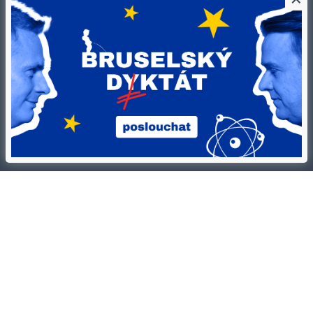
Kontakty
Ochrana osobních údajů
Tiráž redakce HN
Prohlášení o cookies
Economia
Nastavení soukromí
Kariéra v HN
Všeobecné smluvní podmínky
Ceník inzerce
Koupit / darovat předplatné
Eventy
Newslettery
RSS kanály
Autorská práva vykonává vydavatel. Bez písemného svolení vydavatele je
zakázáno jakékoli užití částí nebo celku díla, zejména rozmnožování a šíření
jakýmkoli způsobem, mechanickým nebo elektronickým, v českém nebo
jiném jazyce. Bez souhlasu vydavatele je zakázáno též rozmnožování