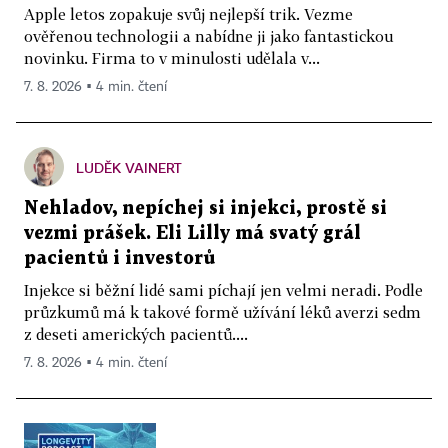
Apple letos zopakuje svůj nejlepší trik. Vezme
ověřenou technologii a nabídne ji jako fantastickou
novinku. Firma to v minulosti udělala v...
7. 8. 2026 ▪ 4 min. čtení
LUDĚK VAINERT
Nehladov, nepíchej si injekci, prostě si
vezmi prášek. Eli Lilly má svatý grál
pacientů i investorů
Injekce si běžní lidé sami píchají jen velmi neradi. Podle
průzkumů má k takové formě užívání léků averzi sedm
z deseti amerických pacientů....
7. 8. 2026 ▪ 4 min. čtení