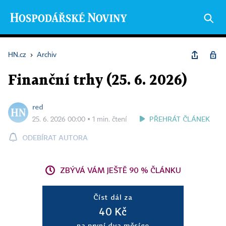
HN.cz
›
Archiv
Finanční trhy (25. 6. 2026)
red
PŘEHRÁT ČLÁNEK
25. 6. 2026 00:00 ▪ 1 min. čtení
ODEBÍRAT AUTORA
ZBÝVÁ VÁM JEŠTĚ 90 % ČLÁNKU
Číst dál za
40 Kč
na první dva měsíce