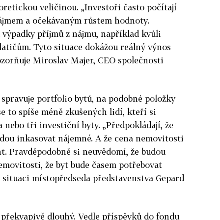
retickou veličinou. „Investoři často počítají
nájmem a očekávaným růstem hodnoty.
a výpadky příjmů z nájmu, například kvůli
latičům. Tyto situace dokážou reálný výnos
pozorňuje Miroslav Majer, CEO společnosti
 spravuje portfolio bytů, na podobné položky
e to spíše méně zkušených lidí, kteří si
nebo tři investiční byty. „Předpokládají, že
udou inkasovat nájemné. A že cena nemovitosti
nt. Pravděpodobně si neuvědomí, že budou
nemovitosti, že byt bude časem potřebovat
ch situaci místopředseda představenstva Gepard
překvapivě dlouhý. Vedle příspěvků do fondu