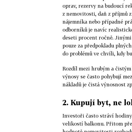
oprav, rezervy na budoucí re
z nemovitosti, daň z příjmů 
nájemníka nebo případné práv
odborníků je navíc realistick
deseti procent ročně. Jinými
pouze za předpokladu plných
do problémů ve chvíli, kdy b
Rozdíl mezi hrubým a čistým
výnosy se často pohybují mez
nákladů je čistá výnosnost zp
2. Kupují byt, ne l
Investoři často stráví hodi
velikostí balkonu. Přitom př
hodnotě nemovitosti rozhoduj