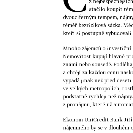
z nejbezpečnějších
stačilo koupit tém
dvouciferným tempem, nájmy z
téměř bezriziková sázka. Médi
kteří si postupně vybudovali 
Mnoho zájemců o investiční 
Nemovitost kupují hlavně prot
známí nebo sousedé. Podléhají 
a chtějí za každou cenu nasko
vypadá jinak než před deset
ve velkých metropolích, rost
podstatně rychleji než nájmy
z pronájmu, které už automati
Ekonom UniCredit Bank Jiří 
nájemného by se v dlouhém o