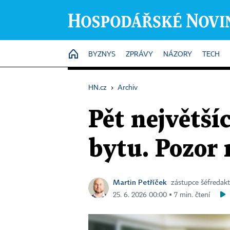
HOME
BYZNYS
ZPRÁVY
NÁZORY
TECH
HN.cz
›
Archiv
Pět největší
bytu. Pozor 
Martin Petříček
zástupce šéfredak
25. 6. 2026 00:00 ▪ 7 min. čtení