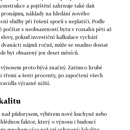
konstrukce a pojištění zahrnuje také daň
z pronájmu, náklady na hledání nového
ní služby při řešení sporů s neplatiči. Podle
é počítat s neobsazeností bytu v rozsahu pěti až
 slovy, pokud investiční kalkulace vychází
 dvanácti nájmů ročně, může se snadno dostat
ude byt obsazený jen deset měsíců.
 výnosem proto bývá značný. Zatímco hrubé
i třemi a šesti procenty, po započtení všech
ravidla výrazně nižší.
okalitu
ny nad půdorysem, výběrem nové kuchyně nebo
ehlédnou faktor, který o výnosu i budoucí
e mnohem více než její vybavení: lokalitu.