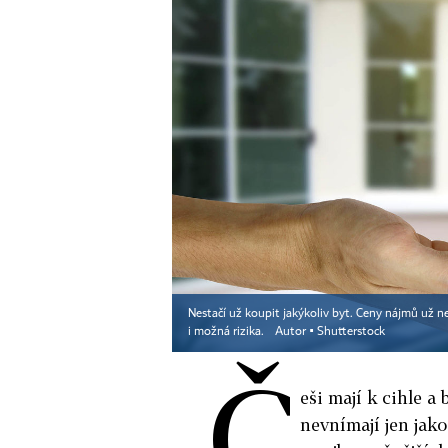
Nestačí už koupit jakýkoliv byt. Ceny nájmů už ne
i možná rizika.
Autor ▪
Shutterstock
Č
eši mají k cihle a
nevnímají jen jako