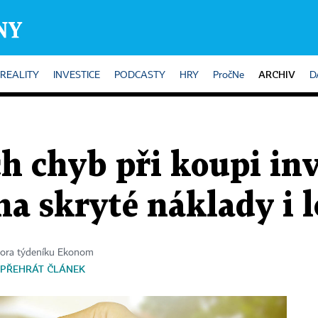
ARCHIV
REALITY
INVESTICE
PODCASTY
HRY
PročNe
D
ch chyb při koupi in
na skryté náklady i 
tora týdeníku Ekonom
PŘEHRÁT ČLÁNEK