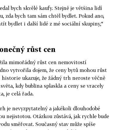
dal bych skvělé kaufy. Stejně je většina lidí
ku, zda bych tam sám chtěl bydlet. Pokud ano,
 bydlet i další lidé z mé sociální skupiny,“
konečný růst cen
ažila mimořádný růst cen nemovitostí
nadno vytvořila dojem, že ceny bytů mohou růst
 historie ukazuje, že žádný trh neroste věčně
věta, kdy bublina splaskla a ceny se vracely
, je celá řada.
trh je nevyzpytatelný a jakékoli dlouhodobé
ou nejistotou. Otázkou zůstává, jak rychle bude
vodu směřovat. Současný stav může spíše