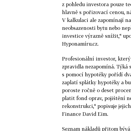
z pohledu investora pouze teo
hlavně s pořizovací cenou, 
V kalkulaci ale zapomínají n
neobsazenosti bytu nebo nep
investice výrazně snížit,“ u
Hyponamíru.cz.
Profesionální investor, který
zpravidla nezapomíná. Týká s
s pomocí hypotéky pořídí dva 
zaplatí splátky hypotéky a b
poroste ročně o deset proce
platit fond oprav, pojištění 
rekonstrukci,“ popisuje jeji
Finance David Eim.
Seznam nákladů přitom bývá 