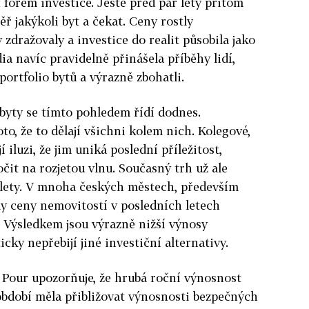
 forem investice. Ještě před pár lety přitom
ěř jakýkoli byt a čekat. Ceny rostly
dražovaly a investice do realit působila jako
a navíc pravidelně přinášela příběhy lidí,
portfolio bytů a výrazně zbohatli.
byty se tímto pohledem řídí dodnes.
o, že to dělají všichni kolem nich. Kolegové,
iluzi, že jim uniká poslední příležitost,
čit na rozjetou vlnu. Současný trh už ale
i lety. V mnoha českých městech, především
ly ceny nemovitostí v posledních letech
. Výsledkem jsou výrazně nižší výnosy
cky nepřebijí jiné investiční alternativy.
Pour upozorňuje, že hrubá roční výnosnost
bdobí měla přibližovat výnosnosti bezpečných