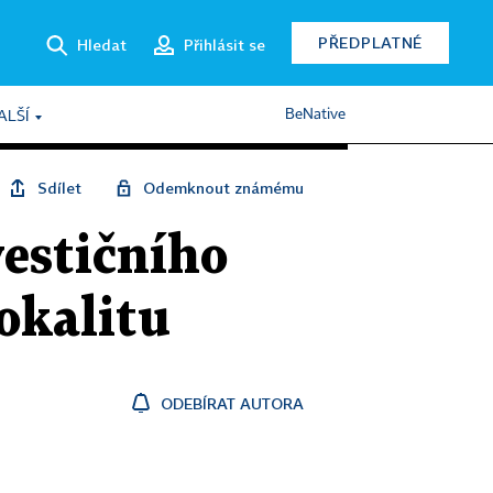
PŘEDPLATNÉ
Hledat
Přihlásit se
BeNative
ALŠÍ
Sdílet
Odemknout známému
vestičního
lokalitu
ODEBÍRAT AUTORA