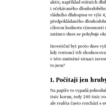
aktiv, například státních dl
i očekávaného dlouhodobého 
vládního dluhopisu ve výši 4
předpokládaného dlouhodobé
cílovou hodnotu výnosnosti 
zatímco dnes se pohybuje oko
Investiční byt proto dnes vy
kdy rostoucí trh zhodnocova
v této změněné situaci invest
to jsou?
1. Počítají jen hru
Na papíře to vypadá jednoduš
tisíc korun, tedy 240 tisíc r
ale realita často rozchází s 