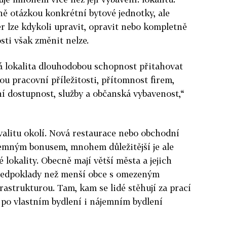
ě otázkou konkrétní bytové jednotky, ale
ér lze kdykoli upravit, opravit nebo kompletně
ti však změnit nelze.
 má lokalita dlouhodobou schopnost přitahovat
ou pracovní příležitosti, přítomnost firem,
í dostupnost, služby a občanská vybavenost,“
kvalitu okolí. Nová restaurace nebo obchodní
emným bonusem, mnohem důležitější je ale
lokality. Obecně mají větší města a jejich
předpoklady než menší obce s omezeným
rastrukturou. Tam, kam se lidé stěhují za prací
 po vlastním bydlení i nájemním bydlení