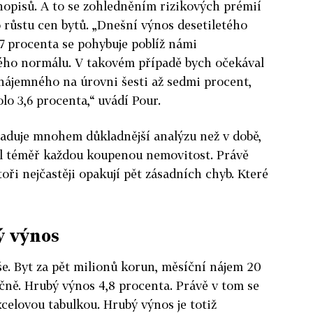
uhopisů. A to se zohledněním rizikových prémií
růstu cen bytů. „Dnešní výnos desetiletého
,7 procenta se pohybuje poblíž námi
ho normálu. V takovém případě bych očekával
nájemného na úrovni šesti až sedmi procent,
lo 3,6 procenta,“ uvádí Pour.
žaduje mnohem důkladnější analýzu než v době,
l téměř každou koupenou nemovitost. Právě
oři nejčastěji opakují pět zásadních chyb. Které
bý výnos
e. Byt za pět mi­lionů korun, měsíční nájem 20
očně. Hrubý výnos 4,8 procenta. Právě v tom se
excelovou tabulkou. Hrubý výnos je totiž