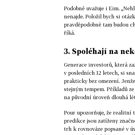
Podobně uvažuje i Eim. „Nehle
nenajde. Položil bych si otáz
pravděpodobně tam budou chtít
říká.
3. Spoléhají na ne
Generace investorů, která z
v posledních 12 letech, si s
prakticky bez omezení. Jenže
stejným tempem. Příkladů ze s
na původní úroveň dlouhá léta
Pour upozorňuje, že realitní 
predikce jsou zatíženy značn
trh k rovnováze popsané v ú