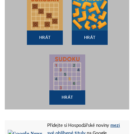
HRÁT
HRÁT
HRÁT
mezi
Přidejte si Hospodářské noviny
své oblíbené tituly
na Google