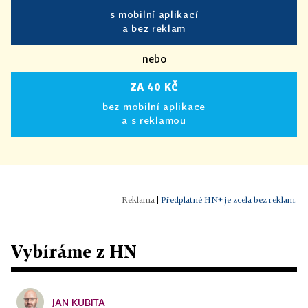
s mobilní aplikací
a bez reklam
nebo
ZA 40 KČ
bez mobilní aplikace
a s reklamou
|
Předplatné HN+ je zcela bez reklam.
Vybíráme z HN
JAN KUBITA