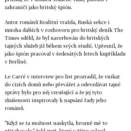
zahraničí jako britský špión.
Autor románů Kvalitní vražda, Ruská sekce i
mnoha dalších v rozhovoru pro britský deník The
Times sdělil, že byl naverbován do britských
tajných služeb již během svých studií. Upřesnil, že
jako špión pracoval v šedesátých letech kupříkladu
v Berlíně.
Le Carré v interview pro list prozradil, že vnikat
do cizích domů nebo převážet a odevzdávat tajné
zprávy bylo pro něj vzrušující a že jej tyto
zkušenosti inspirovaly k napsání řady jeho
románů.
"Když se ta možnost naskytla, hrozně mě to
přitahovalo," řekl muž, který v říjnu oslavil