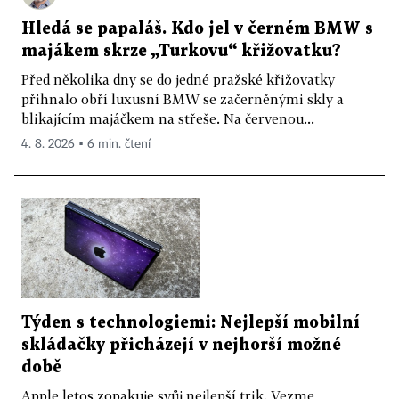
Hledá se papaláš. Kdo jel v černém BMW s
majákem skrze „Turkovu“ křižovatku?
Před několika dny se do jedné pražské křižovatky
přihnalo obří luxusní BMW se začerněnými skly a
blikajícím majáčkem na střeše. Na červenou...
4. 8. 2026 ▪ 6 min. čtení
Týden s technologiemi: Nejlepší mobilní
skládačky přicházejí v nejhorší možné
době
Apple letos zopakuje svůj nejlepší trik. Vezme