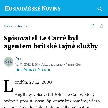
HN.cz
›
Archiv
Spisovatel Le Carré byl
agentem britské tajné služby
ČTK
12. 11. 2012 15:51 ▪ Aktualizováno ▪ 1 min. čtení
PŘEHRÁT ČLÁNEK
L
ondýn, 27. 12. 2000
Anglický spisovatel John Le Carré, který
světově proslul svými špionážními romány, včera
přiznal, že v dobách studené války působil v