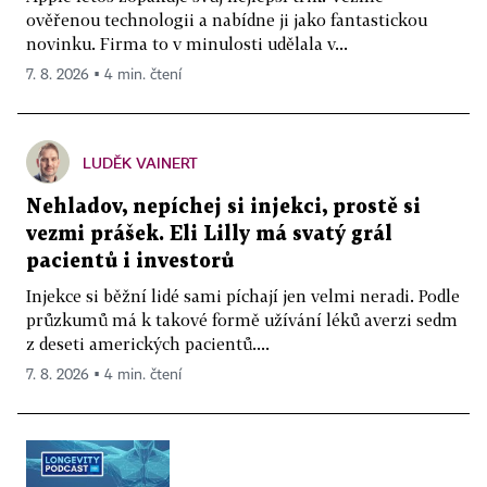
ověřenou technologii a nabídne ji jako fantastickou
novinku. Firma to v minulosti udělala v...
7. 8. 2026 ▪ 4 min. čtení
LUDĚK VAINERT
Nehladov, nepíchej si injekci, prostě si
vezmi prášek. Eli Lilly má svatý grál
pacientů i investorů
Injekce si běžní lidé sami píchají jen velmi neradi. Podle
průzkumů má k takové formě užívání léků averzi sedm
z deseti amerických pacientů....
7. 8. 2026 ▪ 4 min. čtení