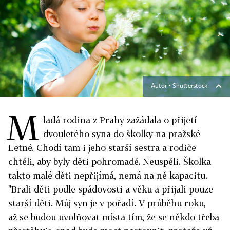
Autor ▪
Shutterstock
M
ladá rodina z Prahy zažádala o přijetí
dvouletého syna do školky na pražské
Letné. Chodí tam i jeho starší sestra a rodiče
chtěli, aby byly děti pohromadě. Neuspěli. Školka
takto malé děti nepřijímá, nemá na ně kapacitu.
"Brali děti podle spádovosti a věku a přijali pouze
starší děti. Můj syn je v pořadí. V průběhu roku,
až se budou uvolňovat místa tím, že se někdo třeba