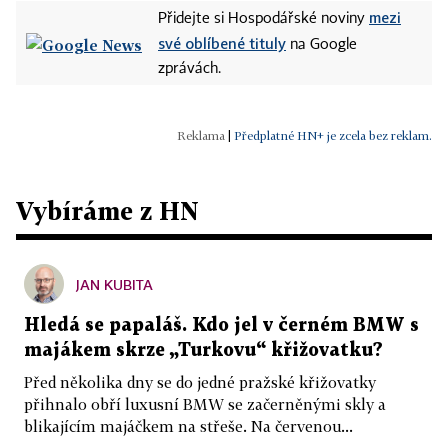
mezi
Přidejte si Hospodářské noviny
své oblíbené tituly
na Google
zprávách.
|
Předplatné HN+ je zcela bez reklam.
Vybíráme z HN
JAN KUBITA
Hledá se papaláš. Kdo jel v černém BMW s
majákem skrze „Turkovu“ křižovatku?
Před několika dny se do jedné pražské křižovatky
přihnalo obří luxusní BMW se začerněnými skly a
blikajícím majáčkem na střeše. Na červenou...