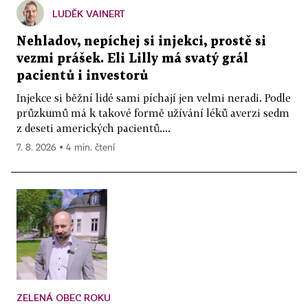
LUDĚK VAINERT
Nehladov, nepíchej si injekci, prostě si
vezmi prášek. Eli Lilly má svatý grál
pacientů i investorů
Injekce si běžní lidé sami píchají jen velmi neradi. Podle
průzkumů má k takové formě užívání léků averzi sedm
z deseti amerických pacientů....
7. 8. 2026 ▪ 4 min. čtení
ZELENÁ OBEC ROKU