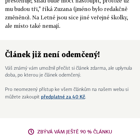
přestěhuje, snad bude moct nastoupit, protože už
mu budou tři," říká Zuzana (jméno bylo redakčně
změněno). Na Letné jsou sice jiné veřejné školky,
ale místo také nemají.
Článek již není odemčený!
Váš známý vám umožnil přečíst si článek zdarma, ale uplynula
doba, po kterou je článek odemčený.
Pro neomezený přístup ke všem článkům na našem webu si
předplatné za 40 Kč
můžete zakoupit
.
ZBÝVÁ VÁM JEŠTĚ 90 % ČLÁNKU