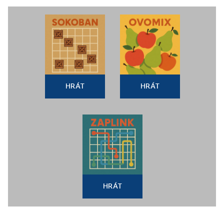
HRÁT
HRÁT
HRÁT