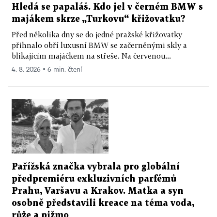
Hledá se papaláš. Kdo jel v černém BMW s
majákem skrze „Turkovu“ křižovatku?
Před několika dny se do jedné pražské křižovatky
přihnalo obří luxusní BMW se začerněnými skly a
blikajícím majáčkem na střeše. Na červenou...
4. 8. 2026 ▪ 6 min. čtení
Pařížská značka vybrala pro globální
předpremiéru exkluzivních parfémů
Prahu, Varšavu a Krakov. Matka a syn
osobně představili kreace na téma voda,
růže a pižmo