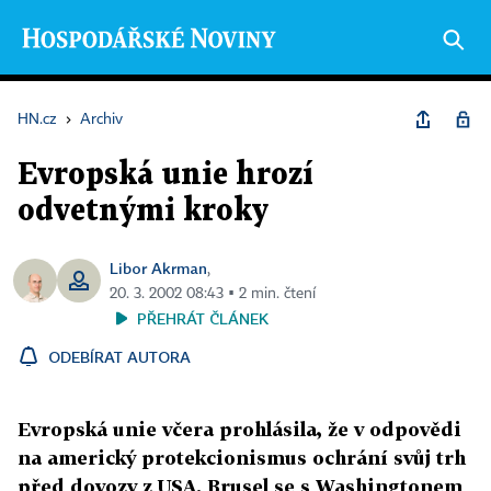
HN.cz
›
Archiv
Evropská unie hrozí
odvetnými kroky
Libor Akrman
,
20. 3. 2002 08:43 ▪ 2 min. čtení
PŘEHRÁT ČLÁNEK
ODEBÍRAT AUTORA
Evropská unie včera prohlásila, že v odpovědi
na americký protekcionismus ochrání svůj trh
před dovozy z USA. Brusel se s Washingtonem