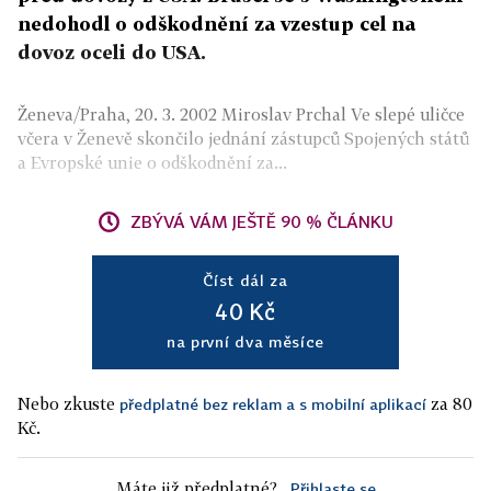
nedohodl o odškodnění za vzestup cel na
dovoz oceli do USA.
Ženeva/Praha, 20. 3. 2002 Miroslav Prchal Ve slepé uličce
včera v Ženevě skončilo jednání zástupců Spojených států
a Evropské unie o odškodnění za...
ZBÝVÁ VÁM JEŠTĚ 90 % ČLÁNKU
Číst dál za
40 Kč
na první dva měsíce
Nebo zkuste
za 80
předplatné bez reklam a s mobilní aplikací
Kč.
Máte již předplatné?
Přihlaste se